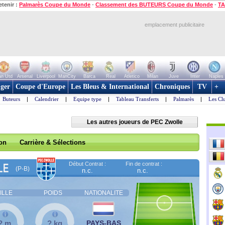
etenir :
Palmarès Coupe du Monde
-
Classement des BUTEURS Coupe du Monde
-
TA
emplacement publicitaire
n Utd
Arsenal
Liverpool
ManCity
Barca
Real
Atletico
Milan
Juve
Inter
Naples
ger
Coupe d'Europe
Les Bleus & International
Chroniques
TV
+
Buteurs
|
Calendrier
|
Equipe type
|
Tableau Transferts
|
Palmarès
|
Les Cl
Les autres joueurs de PEC Zwolle
son
Carrière & Sélections
Début Contrat :
Fin de contrat :
LE
(P-B)
n.c.
n.c.
ILLE
POIDS
NATIONALITE
? m
? kg
PAYS-BAS