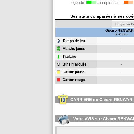
légende:
championnat
Ses stats comparées à ses coéq
Coupe des P
Givaro RENWAR
(Zwolle)
Temps de jeu
-
Matchs joués
-
T
Titulaire
-
Buts marqués
-
Carton jaune
-
Carton rouge
-
CARRIERE de Givaro RENWARI
Votre AVIS sur Givaro RENWA