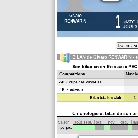
1
Givaro
RENWARIN
MATC
JOUE
Donnez vo
BILAN de Givaro RENWARIN - 
Son bilan en chiffres avec PEC
Compétitions
Match
P-B, Coupe des Pays-Bas
1
P-B, Eredivisie
-
Bilan total en club
1
Chronologie et bilan de son te
Saison
août
sept.
oct.
nov.
déc.
jan
Tps jeu: