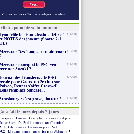
Voter
Voir les resultats
-
Voir les sondages précédents
articles populaires du moment
(04/08)
Lyon frôle le néant absolu - Débrief
et NOTES des joueurs (Sparta 2-1
OL)
(05/08)
Mercato : Deschamps, et maintenant
?
(04/08)
Mercato : pourquoi le PSG veut
recruter Suzuki ?
(04/08)
Journal des Transferts : le PSG
recalé pour Godts, un 2e club sur
Paixao, Rennes s'offre Cresswell,
Lens remplace Sangaré...
(04/08)
Strasbourg : c'est grave, docteur ?
Ça a fait le buzz depuis 7 jours
Liverpool
: Barcola, Carragher ne comprend pas
Tottenham
: De Zerbi annonce une "bombe"
Real
: City annonce la couleur pour Rodri
PSG
: Monaco accepte une offre pour Akliouche !