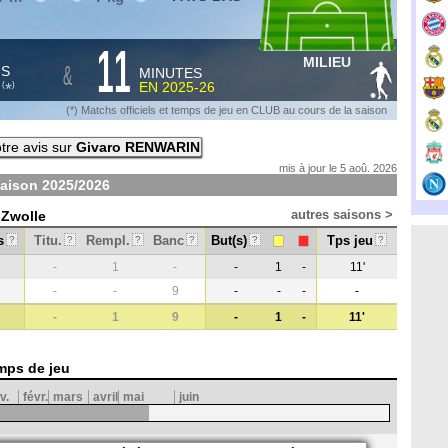
11
MILIEU
&
HS
MINUTES
S
EN
2025-26
*
(
)
(*) Matchs officiels et temps de jeu en CLUB au cours de la saison
tre avis sur
Givaro RENWARIN
mis à jour le 5 aoû. 2026
saison
2025/2026
autres saisons >
 Zwolle
s
Titu.
Rempl.
Banc
But(s)
Tps jeu
?
?
?
?
?
?
-
1
-
-
1
-
11'
-
-
9
-
-
-
-
-
1
9
-
1
-
11'
mps de jeu
v.
févr.
mars
avril
mai
juin