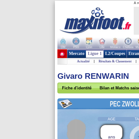
A r
OM
PSG
Lyon
Lille
Monaco
Chelsea
Ma
+ de clubs
Mercato
Ligue 1
L2/Coupes
Etran
Actualité
|
Résultats & Classement
|
Givaro RENWARIN
Fiche d'identité
Bilan et Matchs sai
PEC ZWOL
AGE
TA
ans