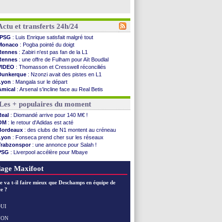
Actu et transferts 24h/24
PSG
: Luis Enrique satisfait malgré tout
Monaco
: Pogba pointé du doigt
Rennes
: Zabiri n'est pas fan de la L1
Rennes
: une offre de Fulham pour Aït Boudlal
VIDEO
: Thomasson et Cresswell réconciliés
Dunkerque
: Nzonzi avait des pistes en L1
Lyon
: Mangala sur le départ
Amical
: Arsenal s'incline face au Real Betis
Amical
: lourde défaite pour le PSG
Les + populaires du moment
Man City
: Maresca flou pour Reijnders
LdC
: Fenerbahçe prend une belle option
Real
: Diomandé arrive pour 140 M€ !
Al-Diriyah
: Mbemba arrive libre (officiel)
OM
: le retour d'Adidas est acté
Atletico
: le plan d'Alvarez à son retour
Bordeaux
: des clubs de N1 montent au créneau
Amical
: premier succès pour Brest
Lyon
: Fonseca prend cher sur les réseaux
VIDEO
: le joli but de Greenwood avec le Fener !
Trabzonspor
: une annonce pour Salah !
CdM 2030
: une promesse d'Infantino au Maroc ...
PSG
: Liverpool accélère pour Mbaye
PSG
: la compo pour le premier match amical
EdF
: Infantino complimente Mbappé
Newcastle
: Jaissle est le nouveau coach (off.)
Nice
: 3 joueurs écartés du groupe pro
age Maxifoot
Real
: une nouvelle offre pour Vinicius
Amical
: l'OM domine Al-Shahaniya
e va t-il faire mieux que Deschamps en équipe de
Monaco
: Cabral a prolongé (officiel)
e ?
Atletico
: Molina va signer à la Roma
Real
: Diomandé arrive pour 140 M€ !
UI
Arsenal
: Havertz en veut encore plus
NON
Voir les brèves précédentes