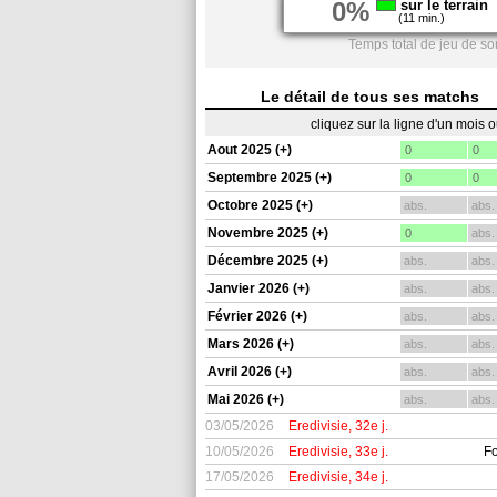
0%
sur le terrain
(11 min.)
Temps total de jeu de s
Le détail de tous ses matchs
cliquez sur la ligne d'un mois 
Aout 2025 (+)
0
0
Septembre 2025 (+)
0
0
Octobre 2025 (+)
abs.
abs.
Novembre 2025 (+)
0
abs.
Décembre 2025 (+)
abs.
abs.
Janvier 2026 (+)
abs.
abs.
Février 2026 (+)
abs.
abs.
Mars 2026 (+)
abs.
abs.
Avril 2026 (+)
abs.
abs.
Mai 2026 (+)
abs.
abs.
03/05/2026
Eredivisie, 32e j.
10/05/2026
Eredivisie, 33e j.
Fo
17/05/2026
Eredivisie, 34e j.