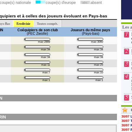
coupe(s) nationale
coupe(s) d'europe
absent
abs.
uipiers et à celles des joueurs évoluant en Pays-bas
ays-Bas
Eredivisie
Toutes compét.
Les 
IN
Coéquipiers de son club
Joueurs du même pays
1
(PEC Zwolle)
(Pays-bas)
max:2889
max:3060
2
max:34
max:34
max:34
max:34
3
max:11
max:25
max:7
max:10
4
max:1
max:1
5
N
RIN
30/07
30/07
30/07
30/07