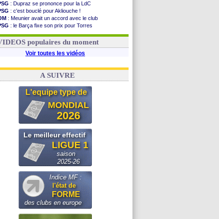
PSG
: Dupraz se prononce pour la LdC
PSG
: c'est bouclé pour Akliouche !
OM
: Meunier avait un accord avec le club
PSG
: le Barça fixe son prix pour Torres
OM
: accord de principe entre Rulli et Man City
Barça
: Torres souhaite rejoindre le PSG !
VIDEOS populaires du moment
Voir toutes les vidéos
A SUIVRE
L'equipe type de
MONDIAL
2026
Le meilleur effectif
LIGUE 1
saison
2025-26
Indice MF :
l'état de
FORME
des clubs en europe