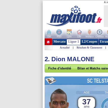
A r
OM
PSG
Lyon
Lille
Monaco
Chelsea
Ma
+ de clubs
Mercato
Ligue 1
L2/Coupes
Etran
Actualité
|
Résultats & Classement
|
2. Dion MALONE
Fiche d'identité
Bilan et Matchs sai
SC TELST
AGE
TA
37
ans
1