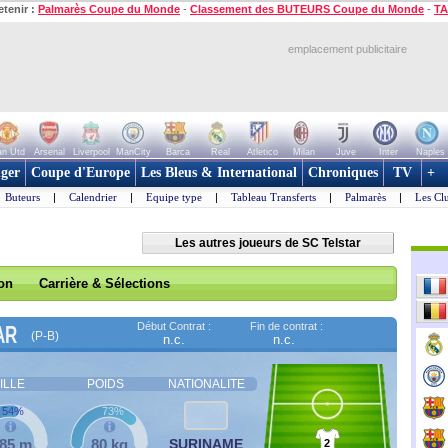
etenir :
Palmarès Coupe du Monde
-
Classement des BUTEURS Coupe du Monde
-
TA
emplacement publicitaire
n Utd
Arsenal
Liverpool
ManCity
Barca
Real
Atletico
Milan
Juve
Inter
Naples
ger
Coupe d'Europe
Les Bleus & International
Chroniques
TV
+
Buteurs
|
Calendrier
|
Equipe type
|
Tableau Transferts
|
Palmarès
|
Les Cl
Les autres joueurs de SC Telstar
son
Carrière & Sélections
Début Contrat :
Fin de contrat :
AR
(P-B)
n.c.
n.c.
ILLE
POIDS
NATIONALITE
54%
73%
,85 m
80 kg
SURINAME
2