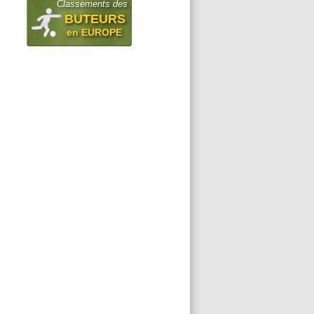
Classements des
BUTEURS
en EUROPE