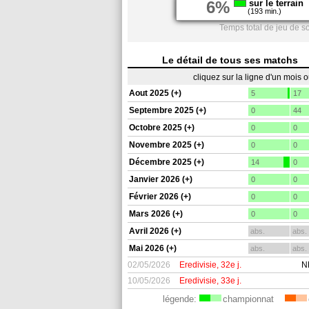
6%
sur le terrain
(193 min.)
Temps total de jeu de s
Le détail de tous ses matchs
cliquez sur la ligne d'un mois 
Aout 2025 (+)
5
17
Septembre 2025 (+)
0
44
Octobre 2025 (+)
0
0
Novembre 2025 (+)
0
0
Décembre 2025 (+)
14
0
Janvier 2026 (+)
0
0
Février 2026 (+)
0
0
Mars 2026 (+)
0
0
Avril 2026 (+)
abs.
abs.
Mai 2026 (+)
abs.
abs.
02/05/2026
Eredivisie, 32e j.
N
10/05/2026
Eredivisie, 33e j.
légende:
championnat