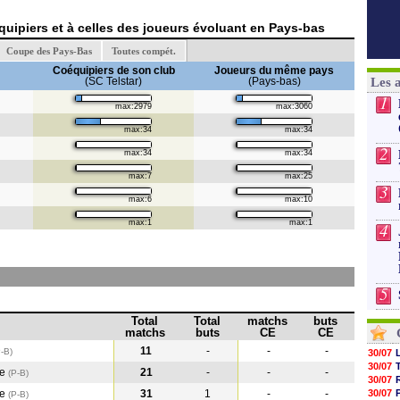
uipiers et à celles des joueurs évoluant en Pays-bas
Coupe des Pays-Bas
Toutes compét.
Coéquipiers de son club
Joueurs du même pays
(SC Telstar)
(Pays-bas)
Les 
1
max:2979
max:3060
max:34
max:34
2
max:34
max:34
max:7
max:25
3
max:6
max:10
max:1
max:1
4
5
Total
Total
matchs
buts
matchs
buts
CE
CE
11
-
-
-
P-B)
30/07
30/07
ye
21
-
-
-
(P-B
)
30/07
ye
31
1
-
-
30/07
(P-B
)