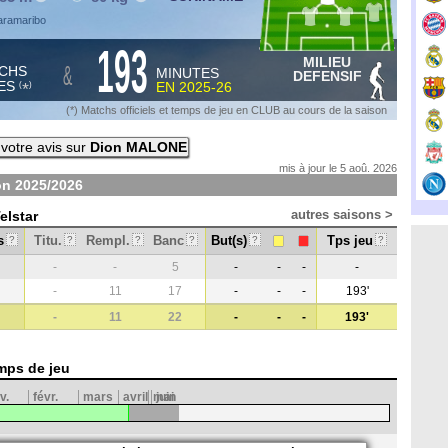
Paramaribo
193
MILIEU
&
CHS
MINUTES
DEFENSIF
ES
EN
2025-26
*
(
)
(*) Matchs officiels et temps de jeu en CLUB au cours de la saison
votre avis sur
Dion MALONE
mis à jour le 5 aoû. 2026
on
2025/2026
autres saisons >
elstar
s
Titu.
Rempl.
Banc
But(s)
Tps jeu
?
?
?
?
?
?
-
-
5
-
-
-
-
-
11
17
-
-
-
193'
-
11
22
-
-
-
193'
mps de jeu
v.
févr.
mars
avril
mai
juin