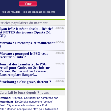
Voter
Voir les resultats
-
Voir les sondages précédents
articles populaires du moment
(04/08)
Lyon frôle le néant absolu - Débrief
et NOTES des joueurs (Sparta 2-1
OL)
(05/08)
Mercato : Deschamps, et maintenant
?
(04/08)
Mercato : pourquoi le PSG veut
recruter Suzuki ?
(04/08)
Journal des Transferts : le PSG
recalé pour Godts, un 2e club sur
Paixao, Rennes s'offre Cresswell,
Lens remplace Sangaré...
(04/08)
Strasbourg : c'est grave, docteur ?
Ça a fait le buzz depuis 7 jours
Liverpool
: Barcola, Carragher ne comprend pas
Tottenham
: De Zerbi annonce une "bombe"
Real
: City annonce la couleur pour Rodri
PSG
: Monaco accepte une offre pour Akliouche !