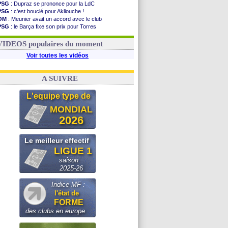
PSG
: Dupraz se prononce pour la LdC
PSG
: c'est bouclé pour Akliouche !
OM
: Meunier avait un accord avec le club
PSG
: le Barça fixe son prix pour Torres
OM
: accord de principe entre Rulli et Man City
Barça
: Torres souhaite rejoindre le PSG !
VIDEOS populaires du moment
Voir toutes les vidéos
A SUIVRE
L'equipe type de
MONDIAL
2026
Le meilleur effectif
LIGUE 1
saison
2025-26
Indice MF :
l'état de
FORME
des clubs en europe