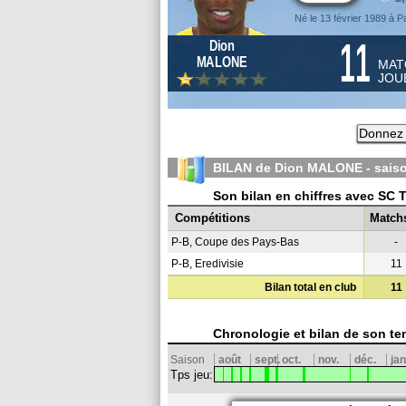
Né le 13 février 1989 à 
11
Dion
MALONE
MAT
JOU
Donnez 
BILAN de Dion MALONE - sais
Son bilan en chiffres avec SC T
Compétitions
Match
P-B, Coupe des Pays-Bas
-
P-B, Eredivisie
11
Bilan total en club
11
Chronologie et bilan de son te
Saison
août
sept.
oct.
nov.
déc.
jan
Tps jeu: