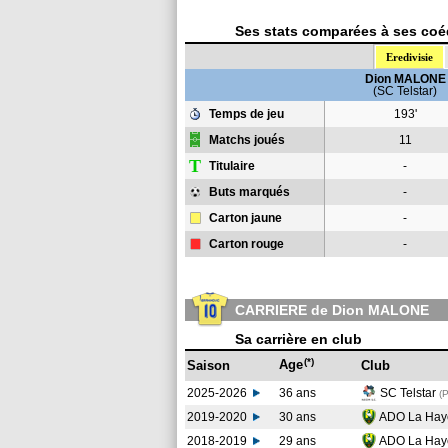
Ses stats comparées à ses coéq
Eredivisie
Dion MALONE
(SC Telstar)
Temps de jeu
193'
Matchs joués
11
T
Titulaire
-
Buts marqués
-
Carton jaune
-
Carton rouge
-
CARRIERE de Dion MALONE
Sa carrière en club
(*)
Age
Saison
Club
2025-2026
36 ans
SC Telstar
(
2019-2020
30 ans
ADO La Ha
2018-2019
29 ans
ADO La Ha