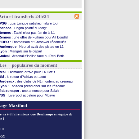
Actu et transferts 24h/24
PSG
: Luis Enrique satisfait malgré tout
Monaco
: Pogba pointé du doigt
Rennes
: Zabiri n'est pas fan de la L1
Rennes
: une offre de Fulham pour Aït Boudlal
VIDEO
: Thomasson et Cresswell réconciliés
Dunkerque
: Nzonzi avait des pistes en L1
Lyon
: Mangala sur le départ
Amical
: Arsenal s'incline face au Real Betis
Amical
: lourde défaite pour le PSG
Les + populaires du moment
Man City
: Maresca flou pour Reijnders
LdC
: Fenerbahçe prend une belle option
Real
: Diomandé arrive pour 140 M€ !
Al-Diriyah
: Mbemba arrive libre (officiel)
OM
: le retour d'Adidas est acté
Atletico
: le plan d'Alvarez à son retour
Bordeaux
: des clubs de N1 montent au créneau
Amical
: premier succès pour Brest
Lyon
: Fonseca prend cher sur les réseaux
VIDEO
: le joli but de Greenwood avec le Fener !
Trabzonspor
: une annonce pour Salah !
CdM 2030
: une promesse d'Infantino au Maroc ...
PSG
: Liverpool accélère pour Mbaye
PSG
: la compo pour le premier match amical
EdF
: Infantino complimente Mbappé
Newcastle
: Jaissle est le nouveau coach (off.)
Nice
: 3 joueurs écartés du groupe pro
age Maxifoot
Real
: une nouvelle offre pour Vinicius
Amical
: l'OM domine Al-Shahaniya
e va t-il faire mieux que Deschamps en équipe de
Monaco
: Cabral a prolongé (officiel)
e ?
Atletico
: Molina va signer à la Roma
Real
: Diomandé arrive pour 140 M€ !
UI
Arsenal
: Havertz en veut encore plus
NON
Voir les brèves précédentes