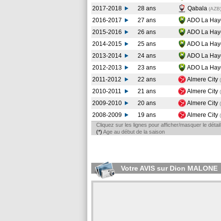
2017-2018
28 ans
Qabala
(AZB
2016-2017
27 ans
ADO La Ha
2015-2016
26 ans
ADO La Ha
2014-2015
25 ans
ADO La Ha
2013-2014
24 ans
ADO La Ha
2012-2013
23 ans
ADO La Ha
2011-2012
22 ans
Almere City
2010-2011
21 ans
Almere City
2009-2010
20 ans
Almere City
2008-2009
19 ans
Almere City
Cliquez sur les lignes pour afficher/masquer le déta
(*)
Age au début de la saison
Votre AVIS sur Dion MALONE