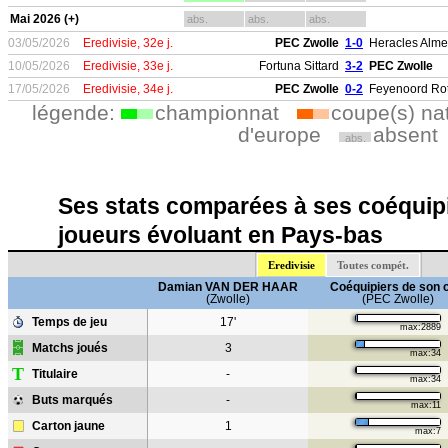
Mai 2026 (+)
abs.
abs.
abs.
03/05/2026
Eredivisie, 32e j.
PEC Zwolle
1-0
Heracles Alme
10/05/2026
Eredivisie, 33e j.
Fortuna Sittard
3-2
PEC Zwolle
17/05/2026
Eredivisie, 34e j.
PEC Zwolle
0-2
Feyenoord Ro
légende:
championnat
coupe(s) na
d'europe
absent
abs.
Ses stats comparées à ses coéquipi
joueurs évoluant en Pays-bas
Eredivisie
Toutes compét.
Damian VAN DER HAAR
Coéquipiers de son 
(Zwolle)
(PEC Zwolle)
Temps de jeu
17'
max:2889
Matchs joués
3
max:34
T
Titulaire
-
max:34
Buts marqués
-
max:11
Carton jaune
1
max:7