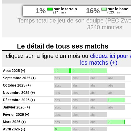
1%
sur le terrain
16%
sur le banc
(17 min.)
(523 min.)
Temps total de jeu de son équipe (PEC Zwol
3240 minutes
Le détail de tous ses matchs
cliquez sur la ligne d'un mois ou
cliquez ici pour 
les matchs (+)
Aout 2025 (+)
12
2
0
Septembre 2025 (+)
abs.
abs.
abs.
abs.
Octobre 2025 (+)
abs.
abs.
abs.
abs.
Novembre 2025 (+)
abs.
abs.
abs.
abs.
Décembre 2025 (+)
abs.
abs.
abs.
0
Janvier 2026 (+)
abs.
abs.
abs.
abs.
Février 2026 (+)
abs.
abs.
abs.
Mars 2026 (+)
abs.
abs.
abs.
3
Avril 2026 (+)
0
abs.
abs.