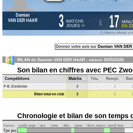
3
17
Damian
&
VAN DER HAAR
MATCHS
MINU
JOUES
EN
2
*
(
)
(*) Matchs officiels e
Donnez votre avis sur
Damian VAN DER
BILAN de Damian VAN DER HAAR - saison
2025/2026
Son bilan en chiffres avec PEC Zwo
Compétitions
Matchs
Titu.
Rempl.
Ban
?
?
?
P-B, Eredivisie
3
-
3
Bilan total en club
3
-
3
Chronologie et bilan de son temps 
Saison
août
sept.
oct.
nov.
déc.
janv.
févr.
mars
avril
mai
Tps jeu: