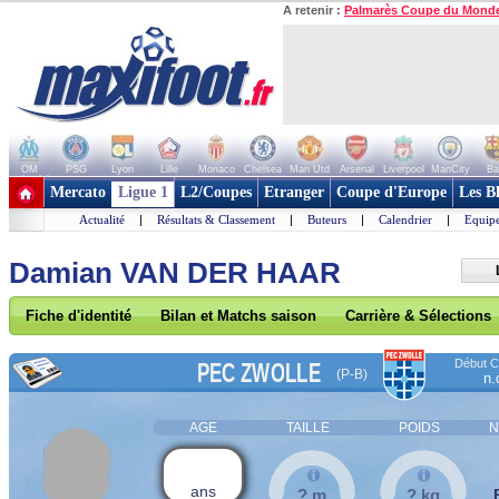
A retenir :
Palmarès Coupe du Mond
OM
PSG
Lyon
Lille
Monaco
Chelsea
Man Utd
Arsenal
Liverpool
ManCity
Ba
+ de clubs
Mercato
Ligue 1
L2/Coupes
Etranger
Coupe d'Europe
Les B
Actualité
|
Résultats & Classement
|
Buteurs
|
Calendrier
|
Equipe
Damian VAN DER HAAR
Fiche d'identité
Bilan et Matchs saison
Carrière & Sélections
Début Co
PEC ZWOLLE
(P-B)
n.
AGE
TAILLE
POIDS
N
ans
? m
? kg