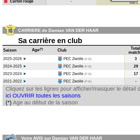
Carton rouge
-
max:1
CARRIERE de Damian VAN DER HAAR
Sa carrière en club
Total
(*)
Age
Saison
Club
match
2025-2026
PEC Zwolle
3
(P-B)
2024-2025
PEC Zwolle
29
(P-B
)
2023-2024
PEC Zwolle
17
(P-B
)
2021-2022
PEC Zwolle
-
(P-B
)
Cliquez sur les lignes pour afficher/masquer le détai
ici OUVRIR toutes les saisons
(*)
Age au début de la saison
Votre AVIS sur Damian VAN DER HAAR