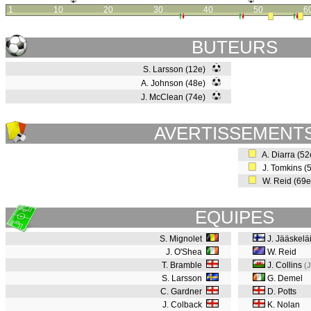
1
10
20
30
40
50
6
BUTEURS
S. Larsson (12e)
A. Johnson (48e)
J. McClean (74e)
AVERTISSEMENT
A. Diarra (5
J. Tomkins (
W. Reid (69
EQUIPES
S. Mignolet
J. Jääskelä
J. O'Shea
W. Reid
T. Bramble
J. Collins
(
S. Larsson
G. Demel
C. Gardner
D. Potts
J. Colback
K. Nolan