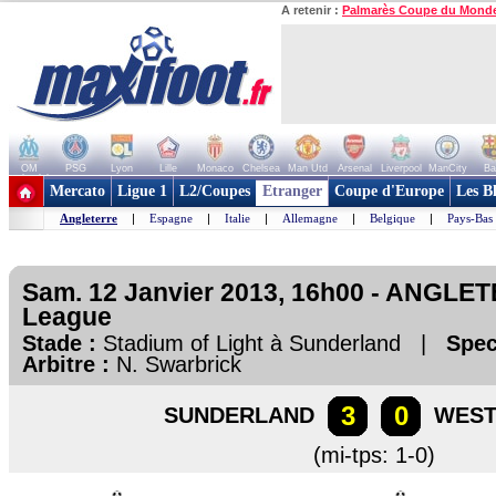
A retenir :
Palmarès Coupe du Mond
OM
PSG
Lyon
Lille
Monaco
Chelsea
Man Utd
Arsenal
Liverpool
ManCity
Ba
+ de clubs
Mercato
Ligue 1
L2/Coupes
Etranger
Coupe d'Europe
Les B
Angleterre
|
Espagne
|
Italie
|
Allemagne
|
Belgique
|
Pays-Bas
Sam. 12 Janvier 2013, 16h00 - ANGLET
League
Stade :
Stadium of Light à Sunderland |
Spec
Arbitre :
N. Swarbrick
3
0
SUNDERLAND
WEST
(mi-tps: 1-0)