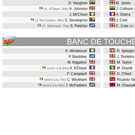
D. Vaughan
M. Jarvis
A. Johnson
J. Collison
(A. N'Diaye, 84e
)
J. McClean
A. Diarra
S. Sessègnon
J. Cole
(J. McFadden, 88e
)
S. Fletcher
C. Cole
(C. Wickham, 79e
)
(M.
BANC DE TOUCH
K. Westwood
R. Spiegel
P. Bardsley
J. Tomkins
M. Kilgallon
M. Taylor
A. N'Diaye
M. Diamé
(entré à la 84e)
F. Campbell
G. O'Neil
C. Wickham
Ricardo Va
(entré à la 79e)
J. McFadden
M. Chama
(entré à la 88e)