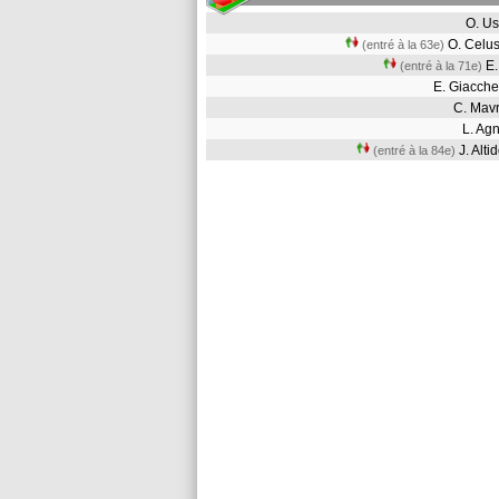
O. U
O. Celu
(entré à la 63e)
E
(entré à la 71e)
E. Giacch
C. Mav
L. A
J. Alt
(entré à la 84e)