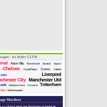
League - les fiches CLUB
enal
Aston Villa
Bournemouth
Brentford
Brighton
Chelsea
Everton
Crystal Palace
Fulham
Liverpool
United
chester City
Manchester Utd
Tottenham
astle
Nottingham Forest
Sunderland
 Ham
Wolverhampton
age Maxifoot
e va t-il faire mieux que Deschamps en équipe de