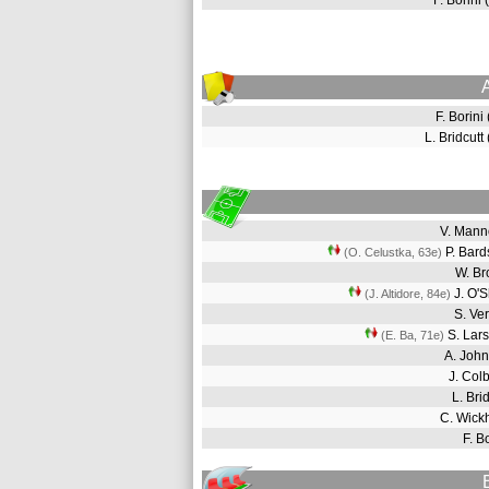
F. Borini
F. Borini
L. Bridcut
V. Man
P. Bar
(O. Celustka, 63e
)
W. B
J. O'
(J. Altidore, 84e
)
S. Ve
S. Lar
(E. Ba, 71e
)
A. Joh
J. Co
L. Bri
C. Wic
F. B