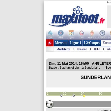
A r
OM
PSG
Lyon
Lille
Monaco
Chelsea
Ma
+ de clubs
Mercato
Ligue 1
L2/Coupes
Etran
Angleterre
|
Espagne
|
Italie
|
Al
Dim. 11 Mai 2014, 16h00 - ANGLETER
Stade :
Stadium of Light à Sunderland |
Spe
SUNDERLAN
1
10
20
30