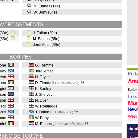
 (50e)
N. Dyer (7e)
M. Emnes (14e)
W. Bony (54e)
AVERTISSEMENTS
 (83e)
J. Fulton (20e)
t (85e)
M. Emnes (55e)
Jordi Amat (69e)
EQUIPES
none
G. Tremmel
dsley
Jordi Amat
Pr. 
rown
N. Taylor
Ars
Shea
D. Tiendalli
(B. Davies, 75e
)
rgini
K. Bartley
Burnley
sson
J. Shelvey
Leeds 
nson
N. Dyer
Man
lback
W. Routledge
Newc
dcutt
J. Fulton
(L. Britton, 73e
)
West
kham
W. Bony
orini
M. Emnes
(J. de Guzmán, 55e
)
Sond
BANC DE TOUCHE
Zidan