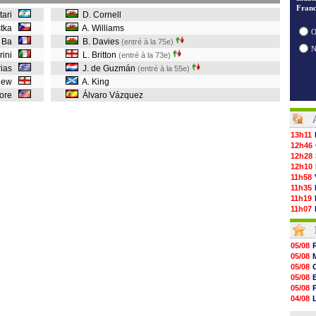
Franc
stari
D. Cornell
stka
A. Williams
O
. Ba
B. Davies
(entré à la 75e)
erini
L. Britton
(entré à la 73e)
rias
J. de Guzmán
(entré à la 55e)
gnew
A. King
idore
Álvaro Vázquez
13h11
12h46
12h28
12h10
11h58
11h35
11h19
11h07
10h53
10h36
10h13
05/08
09h51
05/08
09h32
05/08
09h11
05/08
08h57
05/08
08h39
04/08
08h22
04/08
00h06