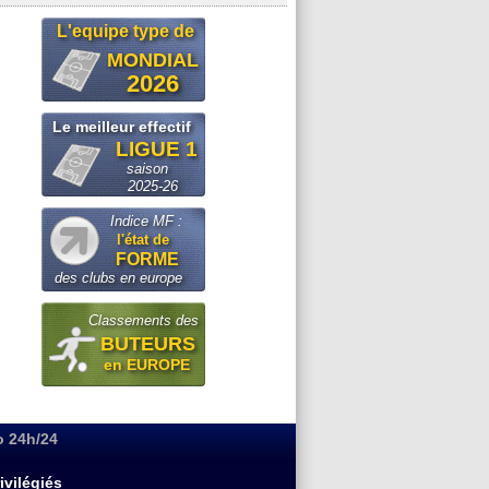
L'equipe type de
MONDIAL
2026
Le meilleur effectif
LIGUE 1
saison
2025-26
Indice MF :
l'état de
FORME
des clubs en europe
Classements des
BUTEURS
en EUROPE
o 24h/24
ivilégiés