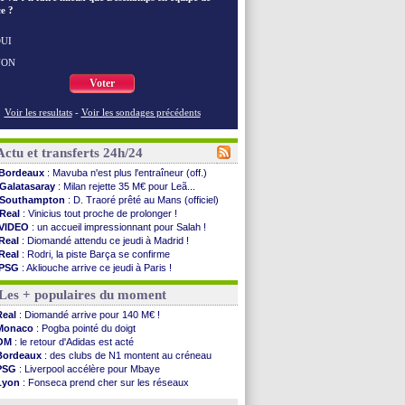
e ?
UI
NON
Voter
Voir les resultats
-
Voir les sondages précédents
Actu et transferts 24h/24
Bordeaux
: Mavuba n'est plus l'entraîneur (off.)
Galatasaray
: Milan rejette 35 M€ pour Leã...
Southampton
: D. Traoré prêté au Mans (officiel)
Real
: Vinicius tout proche de prolonger !
VIDEO
: un accueil impressionnant pour Salah !
Real
: Diomandé attendu ce jeudi à Madrid !
Real
: Rodri, la piste Barça se confirme
PSG
: Akliouche arrive ce jeudi à Paris !
Médias
: la Liga quitte beIN Sports !
Les + populaires du moment
PSG
: pas d'inquiétude pour Rafael Pol
Real
: ça se complique pour Rodri !
Real
: Diomandé arrive pour 140 M€ !
Barça
: Ferran Torres donne son feu vert au ...
Monaco
: Pogba pointé du doigt
FIFA
: des excuses après le projet
OM
: le retour d'Adidas est acté
Abha
: c'est fait pour Fekir (officiel)
Bordeaux
: des clubs de N1 montent au créneau
Real
: réponse imminente de Vinicius
PSG
: Liverpool accélère pour Mbaye
Arsenal
: Nørgaard transféré à Everton (off.)
Lyon
: Fonseca prend cher sur les réseaux
Al-Ahli
: Deschamps a discuté !
Trabzonspor
: une annonce pour Salah !
PSG
: Luis Enrique satisfait malgré tout