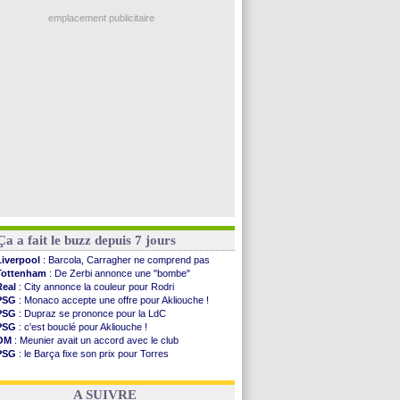
Real
: une nouvelle offre pour Vinicius
Monaco
: Pogba pointé du doigt
emplacement publicitaire
Rennes
: Zabiri n'est pas fan de la L1
Rennes
: une offre de Fulham pour Aït Boudlal
VIDEO
: Thomasson et Cresswell réconciliés
Dunkerque
: Nzonzi avait des pistes en L1
Lyon
: Mangala sur le départ
Voir les brèves précédentes
Ça a fait le buzz depuis 7 jours
Liverpool
: Barcola, Carragher ne comprend pas
Tottenham
: De Zerbi annonce une "bombe"
Real
: City annonce la couleur pour Rodri
PSG
: Monaco accepte une offre pour Akliouche !
PSG
: Dupraz se prononce pour la LdC
PSG
: c'est bouclé pour Akliouche !
OM
: Meunier avait un accord avec le club
PSG
: le Barça fixe son prix pour Torres
Barça
: Torres souhaite rejoindre le PSG !
FIFA
: Infantino sollicite Trump
A SUIVRE