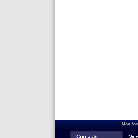
Maxifoo
Serv
Contacts