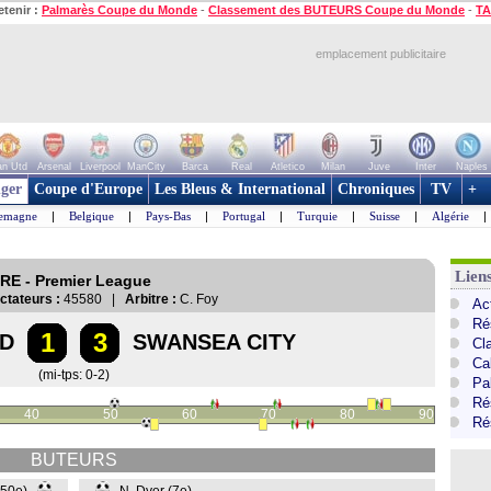
etenir :
Palmarès Coupe du Monde
-
Classement des BUTEURS Coupe du Monde
-
TA
emplacement publicitaire
n Utd
Arsenal
Liverpool
ManCity
Barca
Real
Atletico
Milan
Juve
Inter
Naples
ger
Coupe d'Europe
Les Bleus & International
Chroniques
TV
+
lemagne
|
Belgique
|
Pays-Bas
|
Portugal
|
Turquie
|
Suisse
|
Algérie
|
Lien
RE - Premier League
ctateurs :
45580 |
Arbitre :
C. Foy
Ac
Ré
1
3
D
SWANSEA CITY
Cl
Ca
(mi-tps: 0-2)
Pa
Ré
40
50
60
70
80
90
Ré
BUTEURS