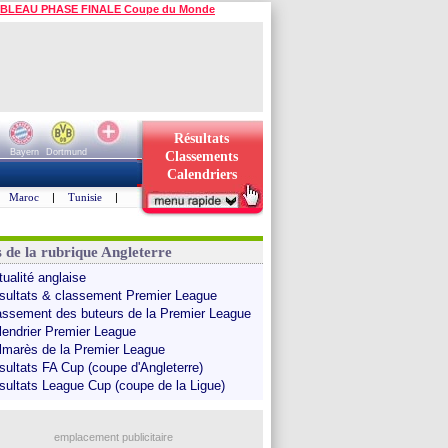
BLEAU PHASE FINALE Coupe du Monde
Résultats
Bayern
Dortmund
Classements
Calendriers
Maroc
|
Tunisie
|
s de la rubrique Angleterre
tualité anglaise
sultats & classement Premier League
assement des buteurs de la Premier League
lendrier Premier League
lmarès de la Premier League
sultats FA Cup (coupe d'Angleterre)
sultats League Cup (coupe de la Ligue)
emplacement publicitaire