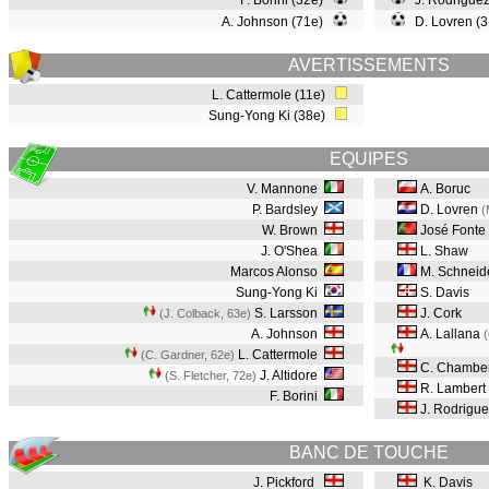
F. Borini (32e)
J. Rodriguez
A. Johnson (71e)
D. Lovren (
AVERTISSEMENTS
L. Cattermole (11e)
Sung-Yong Ki (38e)
EQUIPES
V. Mannone
A. Boruc
P. Bardsley
D. Lovren
(
W. Brown
José Fonte
J. O'Shea
L. Shaw
Marcos Alonso
M. Schneide
Sung-Yong Ki
S. Davis
S. Larsson
J. Cork
(J. Colback, 63e
)
A. Johnson
A. Lallana
L. Cattermole
(C. Gardner, 62e
)
C. Chambe
J. Altidore
(S. Fletcher, 72e
)
R. Lambert
F. Borini
J. Rodrigue
BANC DE TOUCHE
J. Pickford
K. Davis