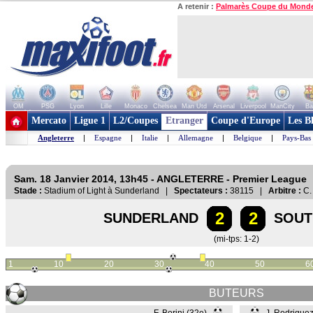
A retenir :
Palmarès Coupe du Mond
OM
PSG
Lyon
Lille
Monaco
Chelsea
Man Utd
Arsenal
Liverpool
ManCity
Ba
+ de clubs
Mercato
Ligue 1
L2/Coupes
Etranger
Coupe d'Europe
Les B
Angleterre
|
Espagne
|
Italie
|
Allemagne
|
Belgique
|
Pays-Bas
Sam. 18 Janvier 2014, 13h45 - ANGLETERRE - Premier League
Stade :
Stadium of Light à Sunderland |
Spectateurs :
38115 |
Arbitre :
C.
2
2
SUNDERLAND
SOU
(mi-tps: 1-2)
1
10
20
30
40
50
6
BUTEURS