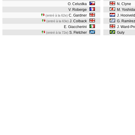
O. Celustka
N. Clyne
V. Roberge
M. Yoshid
C. Gardner
J. Hooivel
(entré à la 62e)
J. Colback
G. Ramíre
(entré à la 63e)
E. Giaccherini
J. Ward-P
S. Fletcher
Guly
(entré à la 72e)