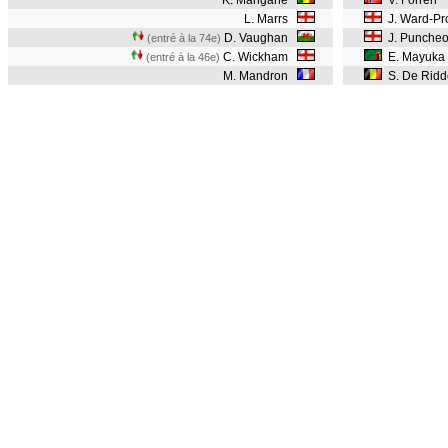
K. Mangane
V. Forren
L. Marrs
J. Ward-P
D. Vaughan
J. Punche
(entré à la 74e)
C. Wickham
E. Mayuka
(entré à la 46e)
M. Mandron
S. De Ridd