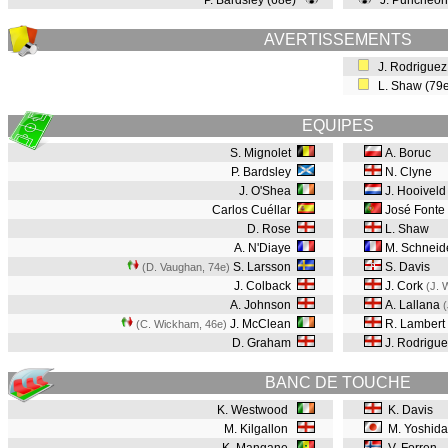
P. Bardsley (68e)
J. Puncheon
AVERTISSEMENTS
J. Rodriguez
L. Shaw (79
EQUIPES
S. Mignolet
A. Boruc
P. Bardsley
N. Clyne
J. O'Shea
J. Hooiveld
Carlos Cuéllar
José Fonte
D. Rose
L. Shaw
A. N'Diaye
M. Schneide
S. Larsson
S. Davis
(D. Vaughan, 74e
)
J. Colback
J. Cork
(J. 
A. Johnson
A. Lallana
J. McClean
R. Lambert
(C. Wickham, 46e
)
D. Graham
J. Rodrigue
BANC DE TOUCHE
K. Westwood
K. Davis
M. Kilgallon
M. Yoshida