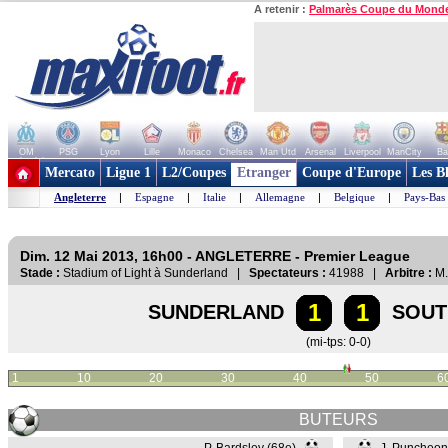
A retenir :
Palmarès Coupe du Mond
OM
PSG
Lyon
Lille
Monaco
Chelsea
Man Utd
Arsenal
Liverpool
ManCity
Ba
+ de clubs
Mercato
Ligue 1
L2/Coupes
Etranger
Coupe d'Europe
Les B
Angleterre
|
Espagne
|
Italie
|
Allemagne
|
Belgique
|
Pays-Bas
Dim. 12 Mai 2013, 16h00 - ANGLETERRE - Premier League
Stade :
Stadium of Light à Sunderland |
Spectateurs :
41988 |
Arbitre :
M.
1
1
SUNDERLAND
SOU
(mi-tps: 0-0)
1
10
20
30
40
50
6
BUTEURS