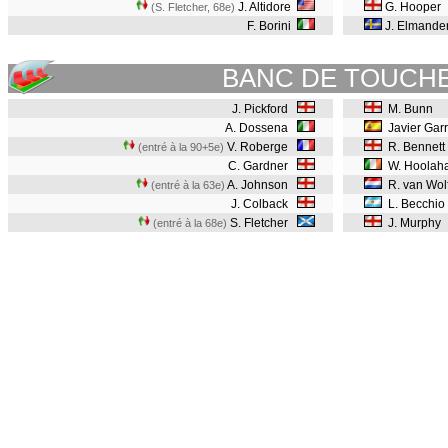
J. Altidore
G. Hooper
(S. Fletcher, 68e
)
F. Borini
J. Elmande
BANC DE TOUCH
J. Pickford
M. Bunn
A. Dossena
Javier Garr
V. Roberge
R. Bennett
(entré à la 90+5e)
C. Gardner
W. Hoolah
A. Johnson
R. van Wol
(entré à la 63e)
J. Colback
L. Becchio
S. Fletcher
J. Murphy
(entré à la 68e)