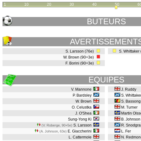
1
10
20
30
40
50
6
BUTEURS
AVERTISSEMENT
S. Larsson (76e)
S. Whittaker
W. Brown (90+3e)
F. Borini (90+3e)
EQUIPES
V. Mannone
J. Ruddy
P. Bardsley
S. Whittake
W. Brown
S. Bassong
O. Celustka
M. Turner
J. O'Shea
Martin Olss
Sung-Yong Ki
B. Johnson
S. Larsson
R. Snodgra
(V. Roberge, 90+5e
)
E. Giaccherini
L. Fer
(A. Johnson, 63e
)
L. Cattermole
N. Redmon