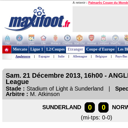
A retenir :
Palmarès Coupe du Mond
OM
PSG
Lyon
Lille
Monaco
Chelsea
Man Utd
Arsenal
Liverpool
ManCity
Ba
+ de clubs
Mercato
Ligue 1
L2/Coupes
Etranger
Coupe d'Europe
Les B
Angleterre
|
Espagne
|
Italie
|
Allemagne
|
Belgique
|
Pays-Bas
Sam. 21 Décembre 2013, 16h00 - ANGL
League
Stade :
Stadium of Light à Sunderland |
Spec
Arbitre :
M. Atkinson
0
0
SUNDERLAND
NORW
(mi-tps: 0-0)