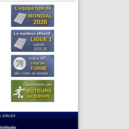
L'equipe type de
MONDIAL
2026
Le meilleur effectif
LIGUE 1
saison
2025-26
Indice MF :
l'état de
FORME
des clubs en europe
Classements des
BUTEURS
en EUROPE
o 24h/24
ivilégiés