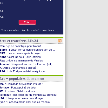
e ?
UI
NON
Voter
Voir les resultats
-
Voir les sondages précédents
Actu et transferts 24h/24
Real
: ça se complique pour Rodri !
Barça
: Ferran Torres donne son feu vert au ...
FIFA
: des excuses après le projet
Abha
: c'est fait pour Fekir (officiel)
Real
: réponse imminente de Vinicius
Arsenal
: Nørgaard transféré à Everton (off.)
Al-Ahli
: Deschamps a discuté !
PSG
: Luis Enrique satisfait malgré tout
Monaco
: Pogba pointé du doigt
Les + populaires du moment
Rennes
: Zabiri n'est pas fan de la L1
Rennes
: une offre de Fulham pour Aït Boudlal
Real
: Diomandé arrive pour 140 M€ !
VIDEO
: Thomasson et Cresswell réconciliés
Monaco
: Pogba pointé du doigt
Dunkerque
: Nzonzi avait des pistes en L1
OM
: le retour d'Adidas est acté
Lyon
: Mangala sur le départ
Bordeaux
: des clubs de N1 montent au créneau
Amical
: Arsenal s'incline face au Real Betis
PSG
: Liverpool accélère pour Mbaye
Amical
: lourde défaite pour le PSG
Lyon
: Fonseca prend cher sur les réseaux
Man City
: Maresca flou pour Reijnders
Trabzonspor
: une annonce pour Salah !
LdC
: Fenerbahçe prend une belle option