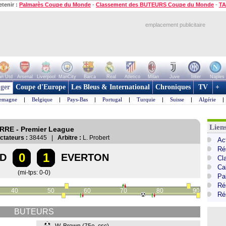
etenir :
Palmarès Coupe du Monde
-
Classement des BUTEURS Coupe du Monde
-
TA
emplacement publicitaire
n Utd
Arsenal
Liverpool
ManCity
Barca
Real
Atletico
Milan
Juve
Inter
Naples
ger
Coupe d'Europe
Les Bleus & International
Chroniques
TV
+
lemagne
|
Belgique
|
Pays-Bas
|
Portugal
|
Turquie
|
Suisse
|
Algérie
|
Lien
ERRE - Premier League
ctateurs :
38445 |
Arbitre :
L. Probert
Ac
Ré
0
1
D
EVERTON
Cl
Ca
(mi-tps: 0-0)
Pa
Ré
40
50
60
70
80
90
Ré
BUTEURS