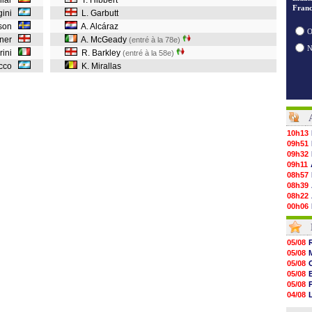
éllar
T. Hibbert
Franc
rgini
L. Garbutt
sson
A. Alcáraz
O
dner
A. McGeady
(entré à la 78e)
erini
R. Barkley
(entré à la 58e)
cocco
K. Mirallas
10h13
09h51
09h32
09h11
08h57
08h39
08h22
00h06
05/08
05/08
05/08
05/08
05/08
05/08
05/08
05/08
05/08
05/08
05/08
05/08
05/08
04/08
05/08
04/08
05/08