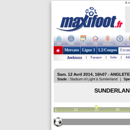
A r
OM
PSG
Lyon
Lille
Monaco
Chelsea
Ma
+ de clubs
Mercato
Ligue 1
L2/Coupes
Etran
Angleterre
|
Espagne
|
Italie
|
Al
Sam. 12 Avril 2014, 16h07 - ANGLET
Stade :
Stadium of Light à Sunderland |
Spe
SUNDERLAN
1
10
20
30