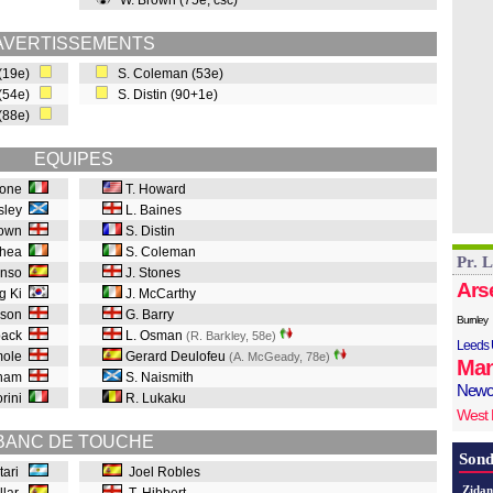
W. Brown (75e, csc)
AVERTISSEMENTS
 (19e)
S. Coleman (53e)
 (54e)
S. Distin (90+1e)
 (88e)
EQUIPES
none
T. Howard
dsley
L. Baines
rown
S. Distin
'Shea
S. Coleman
Pr. 
onso
J. Stones
Ars
g Ki
J. McCarthy
nson
G. Barry
Burnley
back
L. Osman
(R. Barkley, 58e
)
Leeds 
rmole
Gerard Deulofeu
(A. McGeady, 78e
)
Man
kham
S. Naismith
Newc
orini
R. Lukaku
West
BANC DE TOUCHE
Sond
stari
Joel Robles
Zidan