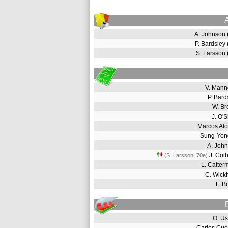
A. Johnson
P. Bardsley
S. Larsson
V. Man
P. Bar
W. B
J. O
Marcos Al
Sung-Yon
A. Joh
J. Col
(S. Larsson, 70e
)
L. Catte
C. Wic
F. B
O. U