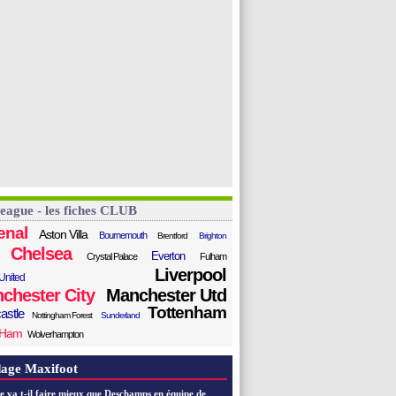
League - les fiches CLUB
enal
Aston Villa
Bournemouth
Brentford
Brighton
Chelsea
Everton
Crystal Palace
Fulham
Liverpool
United
chester City
Manchester Utd
Tottenham
astle
Nottingham Forest
Sunderland
 Ham
Wolverhampton
age Maxifoot
e va t-il faire mieux que Deschamps en équipe de