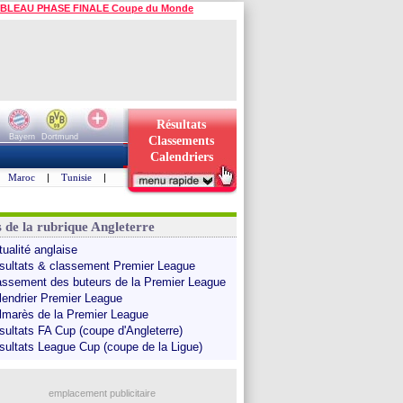
BLEAU PHASE FINALE Coupe du Monde
Résultats
Bayern
Dortmund
Classements
Calendriers
Maroc
|
Tunisie
|
s de la rubrique Angleterre
tualité anglaise
sultats & classement Premier League
assement des buteurs de la Premier League
lendrier Premier League
lmarès de la Premier League
sultats FA Cup (coupe d'Angleterre)
sultats League Cup (coupe de la Ligue)
emplacement publicitaire