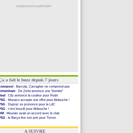
EdF
: Infantino complimente Mbappé
Al-Diriyah
: Mbemba arrive libre (officiel)
emplacement publicitaire
Atletico
: le plan d'Alvarez à son retour
Amical
: premier succès pour Brest
VIDEO
: le joli but de Greenwood avec le Fener !
CdM 2030
: une promesse d'Infantino au Maroc ...
PSG
: la compo pour le premier match amical
Voir les brèves précédentes
Ça a fait le buzz depuis 7 jours
Liverpool
: Barcola, Carragher ne comprend pas
Tottenham
: De Zerbi annonce une "bombe"
Real
: City annonce la couleur pour Rodri
PSG
: Monaco accepte une offre pour Akliouche !
PSG
: Dupraz se prononce pour la LdC
PSG
: c'est bouclé pour Akliouche !
OM
: Meunier avait un accord avec le club
PSG
: le Barça fixe son prix pour Torres
Barça
: Torres souhaite rejoindre le PSG !
FIFA
: Infantino sollicite Trump
A SUIVRE