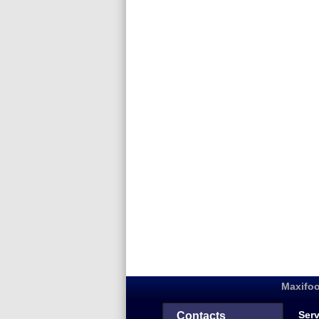
Maxifoo
Serv
Contacts