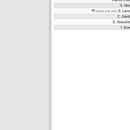
Carlos Cu
S. Ve
S. Lar
(entré à la 70e)
C. Gar
E. Giacch
I. S