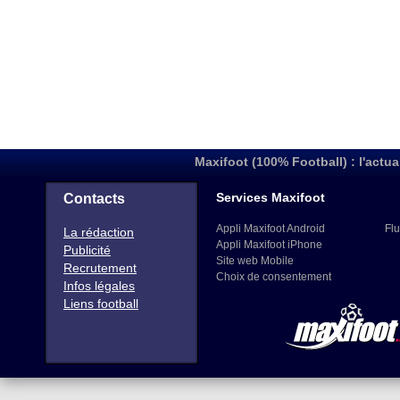
Maxifoot (100% Football) : l'actua
Services Maxifoot
Contacts
Appli Maxifoot Android
Flu
La rédaction
Appli Maxifoot iPhone
Publicité
Site web Mobile
Recrutement
Choix de consentement
Infos légales
Liens football