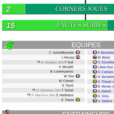
2
CORNERS JOUES
15
FAUTES SUBIES
EQUIPES
C. Schmittheissler
P. Bernardo
I. Herceg
M. Blazic
F. Isufi
S. Doumbi
(A. Boujafaar, 82e)
A. Mouakit
Lillian Rao
B. Loumouamou
O. Camara
W. Tine
N. Bentale
M. Cherief
S. Thioub
(
S. Touré
B. Mendy
(
W
T. Schall
(H. Kekambus, 65e)
H. Abdelli
S. Haddaoui
(P. Mba Fossi, 86e)
A. Sima
K. Traore
A. Salama