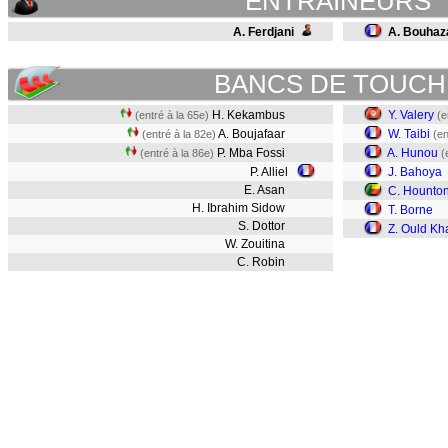
ENTRAINEURS
A. Ferdjani
A. Bouha
BANCS DE TOUCH
H. Kekambus
Y. Valery
(entré à la 65e)
(e
A. Boujafaar
W. Taibi
(entré à la 82e)
(en
P. Mba Fossi
A. Hunou
(entré à la 86e)
(
P. Alliel
J. Bahoya
E. Asan
C. Hounton
H. Ibrahim Sidow
T. Borne
S. Dottor
Z. Ould Kh
W. Zouitina
C. Robin