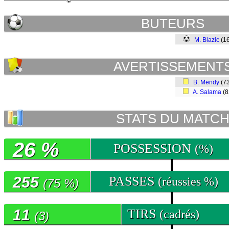
BUTEURS
M. Blazic
(1
AVERTISSEMENT
B. Mendy
(7
A. Salama
(
STATS DU MATC
26 %
POSSESSION
(%)
255
PASSES
(réussies %)
(75 %)
11
TIRS
(cadrés)
(3)