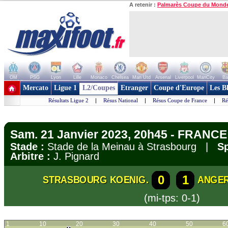
A retenir :
Palmarès Coupe du Mond
OM
PSG
Lyon
Lille
Monaco
Chelsea
Man Utd
Arsenal
Liverpool
ManCity
Ba
+ de clubs
Mercato
Ligue 1
L2/Coupes
Etranger
Coupe d'Europe
Les B
Résultats Ligue 2
|
Résus National
|
Résus Coupe de France
|
Ré
Sam. 21 Janvier 2023, 20h45 - FRANCE
Stade :
Stade de la Meinau à Strasbourg |
Sp
Arbitre :
J. Pignard
0
1
STRASBOURG KOENIG.
ANGE
(mi-tps: 0-1)
1
10
20
30
40
50
6