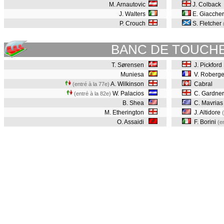
M. Arnautovic
J. Colback
J. Walters
E. Giaccher
P. Crouch
S. Fletcher
BANC DE TOUCH
T. Sørensen
J. Pickford
Muniesa
V. Roberg
A. Wilkinson
Cabral
(entré à la 77e)
W. Palacios
C. Gardner
(entré à la 82e)
B. Shea
C. Mavrias
M. Etherington
J. Altidore
O. Assaidi
F. Borini
(e