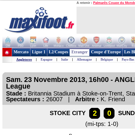
A retenir :
Palmarès Coupe du Mond
OM
PSG
Lyon
Lille
Monaco
Chelsea
Man Utd
Arsenal
Liverpool
ManCity
Ba
+ de clubs
Mercato
Ligue 1
L2/Coupes
Etranger
Coupe d'Europe
Les B
Angleterre
|
Espagne
|
Italie
|
Allemagne
|
Belgique
|
Pays-Bas
Sam. 23 Novembre 2013, 16h00 - ANG
League
Stade :
Britannia Stadium à Stoke-on-Trent, St
Spectateurs :
26007 |
Arbitre :
K. Friend
2
0
STOKE CITY
SUND
(mi-tps: 1-0)