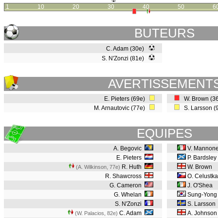
1
10
20
30
40
50
6
BUTEURS
C. Adam (30e)
S. N'Zonzi (81e)
AVERTISSEMENT
E. Pieters (69e)
W. Brown (3
M. Arnautovic (77e)
S. Larsson (
EQUIPES
A. Begovic
V. Mannon
E. Pieters
P. Bardsley
R. Huth
W. Brown
(A. Wilkinson, 77e
)
R. Shawcross
O. Celustk
G. Cameron
J. O'Shea
G. Whelan
Sung-Yong 
S. N'Zonzi
S. Larsson
C. Adam
A. Johnson
(W. Palacios, 82e
)