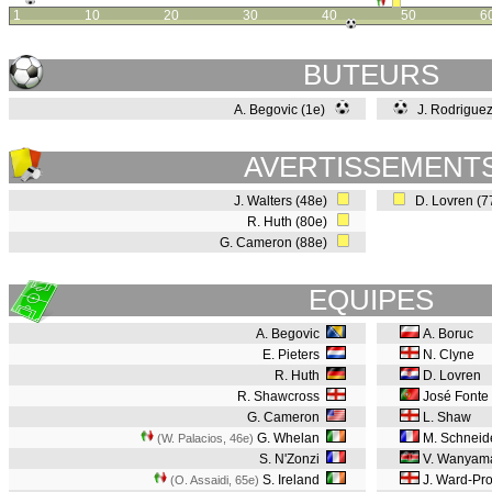
1
10
20
30
40
50
6
BUTEURS
A. Begovic (1e)
J. Rodrigue
AVERTISSEMENT
J. Walters (48e)
D. Lovren (
R. Huth (80e)
G. Cameron (88e)
EQUIPES
A. Begovic
A. Boruc
E. Pieters
N. Clyne
R. Huth
D. Lovren
R. Shawcross
José Fonte
G. Cameron
L. Shaw
G. Whelan
M. Schneide
(W. Palacios, 46e
)
S. N'Zonzi
V. Wanyam
S. Ireland
J. Ward-Pr
(O. Assaidi, 65e
)