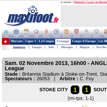
A retenir :
Palmarès Coupe du Mond
OM
PSG
Lyon
Lille
Monaco
Chelsea
Man Utd
Arsenal
Liverpool
ManCity
Ba
+ de clubs
Mercato
Ligue 1
L2/Coupes
Etranger
Coupe d'Europe
Les B
Angleterre
|
Espagne
|
Italie
|
Allemagne
|
Belgique
|
Pays-Bas
Sam. 02 Novembre 2013, 16h00 - ANG
League
Stade :
Britannia Stadium à Stoke-on-Trent, St
Spectateurs :
26053 |
Arbitre :
C. Foy
1
1
STOKE CITY
SOU
(mi-tps: 1-1)