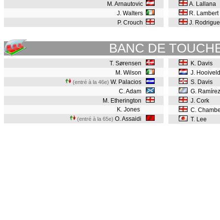
M. Arnautovic
A. Lallana
J. Walters
R. Lambert
P. Crouch
J. Rodrigu
BANC DE TOUCH
T. Sørensen
K. Davis
M. Wilson
J. Hooivel
W. Palacios
S. Davis
(entré à la 46e)
C. Adam
G. Ramíre
M. Etherington
J. Cork
K. Jones
C. Chambe
O. Assaidi
(entré à la 65e)
T. Lee