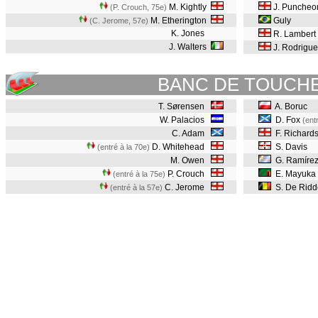
M. Kightly
J. Punche
(P. Crouch, 75e
)
M. Etherington
Guly
(C. Jerome, 57e
)
K. Jones
R. Lambert
J. Walters
J. Rodrigue
BANC DE TOUCH
T. Sørensen
A. Boruc
W. Palacios
D. Fox
(ent
C. Adam
F. Richard
D. Whitehead
S. Davis
(entré à la 70e)
M. Owen
G. Ramíre
P. Crouch
E. Mayuka
(entré à la 75e)
C. Jerome
S. De Ridd
(entré à la 57e)