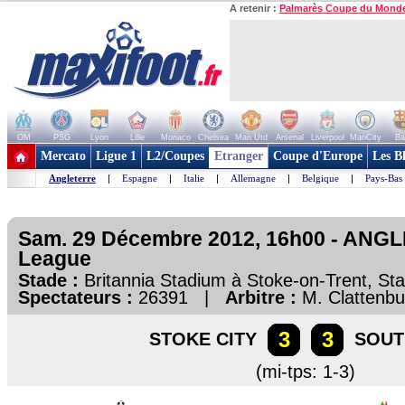
A retenir :
Palmarès Coupe du Mond
OM
PSG
Lyon
Lille
Monaco
Chelsea
Man Utd
Arsenal
Liverpool
ManCity
Ba
+ de clubs
Mercato
Ligue 1
L2/Coupes
Etranger
Coupe d'Europe
Les B
Angleterre
|
Espagne
|
Italie
|
Allemagne
|
Belgique
|
Pays-Bas
Sam. 29 Décembre 2012, 16h00 - ANGL
League
Stade :
Britannia Stadium à Stoke-on-Trent, St
Spectateurs :
26391 |
Arbitre :
M. Clattenbu
3
3
STOKE CITY
SOU
(mi-tps: 1-3)