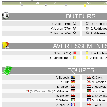
1
10
20
30
40
50
6
BUTEURS
K. Jones (16e)
R. Lambert 
M. Upson (67e)
J. Rodrigue
C. Jerome (90e)
A. Wilkinson
AVERTISSEMENT
S. N'Zonzi (71e)
José Fonte 
C. Jerome (86e)
J. Rodriguez
EQUIPES
A. Begović
K. Davis
R. Huth
M. Yoshida
M. Upson
J. Hooiveld
A. Wilkinson
José Fonte
(D. Whitehead, 70e
)
R. Shotton
L. Shaw
(D.
G. Whelan
M. Schneide
S. N'Zonzi
J. Cork