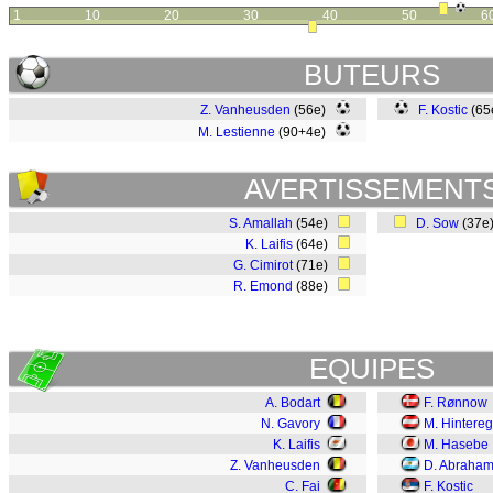
1
10
20
30
40
50
6
BUTEURS
Z. Vanheusden
(56e)
F. Kostic
(65
M. Lestienne
(90+4e)
AVERTISSEMENT
S. Amallah
(54e)
D. Sow
(37e
K. Laifis
(64e)
G. Cimirot
(71e)
R. Emond
(88e)
EQUIPES
A. Bodart
F. Rønnow
N. Gavory
M. Hintere
K. Laifis
M. Hasebe
Z. Vanheusden
D. Abraha
C. Fai
F. Kostic