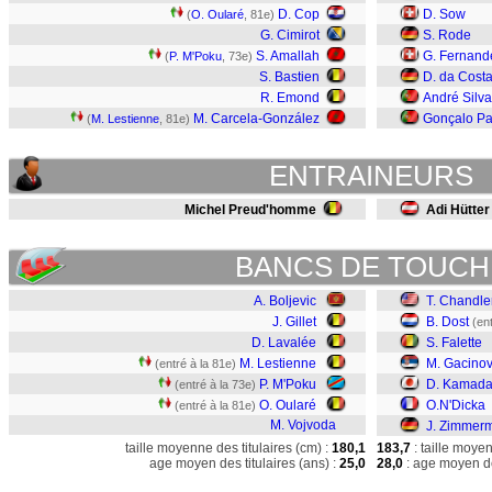
D. Cop
D. Sow
(
O. Oularé
, 81e)
G. Cimirot
S. Rode
S. Amallah
G. Fernand
(
P. M'Poku
, 73e)
S. Bastien
D. da Cost
R. Emond
André Silva
M. Carcela-González
Gonçalo Pa
(
M. Lestienne
, 81e)
ENTRAINEURS
Michel Preud'homme
Adi Hütter
BANCS DE TOUCH
A. Boljevic
T. Chandle
J. Gillet
B. Dost
(en
D. Lavalée
S. Falette
M. Lestienne
M. Gacinov
(entré à la 81e)
P. M'Poku
D. Kamad
(entré à la 73e)
O. Oularé
O.N'Dicka
(entré à la 81e)
M. Vojvoda
J. Zimmer
taille moyenne des titulaires (cm) :
180,1
183,7
: taille moye
age moyen des titulaires (ans) :
25,0
28,0
: age moyen de