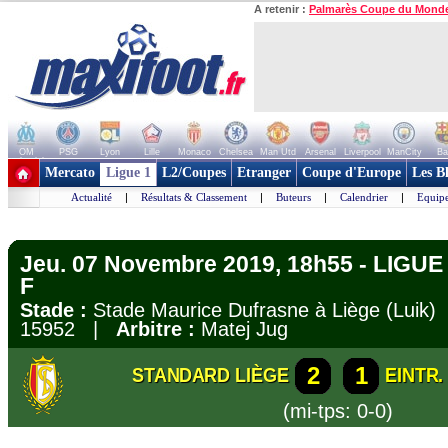
A retenir :
Palmarès Coupe du Mond
OM
PSG
Lyon
Lille
Monaco
Chelsea
Man Utd
Arsenal
Liverpool
ManCity
Ba
+ de clubs
Mercato
Ligue 1
L2/Coupes
Etranger
Coupe d'Europe
Les B
Actualité
|
Résultats & Classement
|
Buteurs
|
Calendrier
|
Equipe
Jeu. 07 Novembre 2019, 18h55 - LIGU
F
Stade :
Stade Maurice Dufrasne à Liège (Luik
15952 |
Arbitre :
Matej Jug
2
1
STANDARD LIÈGE
EINTR
(mi-tps: 0-0)