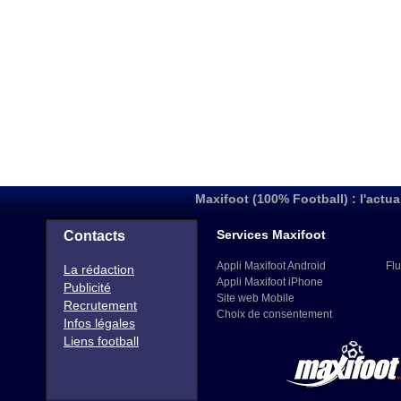
Maxifoot (100% Football) : l'actua
Services Maxifoot
Contacts
Appli Maxifoot Android
Flu
La rédaction
Appli Maxifoot iPhone
Publicité
Site web Mobile
Recrutement
Choix de consentement
Infos légales
Liens football