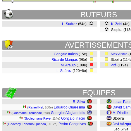
BUTEURS
L. Suárez
(54e)
K. Zohi
(4e
Stopira (113
AVERTISSEMENT
Gonçalo Inácio
(15e)
Álex Alfaro
(
Ricardo Mangas
(98e)
Stopira (114
M. Araújo
(109e)
Pité
(119e)
L. Suárez
(120+6e)
EQUIPES
R. Silva
Lucas Pae
Eduardo Quaresma
David Carn
(
Rafael Nel
, 100e)
Georgios Vagiannidis
M. Diadie
(
Ousmane Diomande
, 69e)
Gonçalo Inácio
Stopira
(
Souleymane Faye
, 114e)
Pedro Gonçalves
Javi Vázqu
(
Geovany Tcherno Quenda
, 90+2e)
Leo Silva