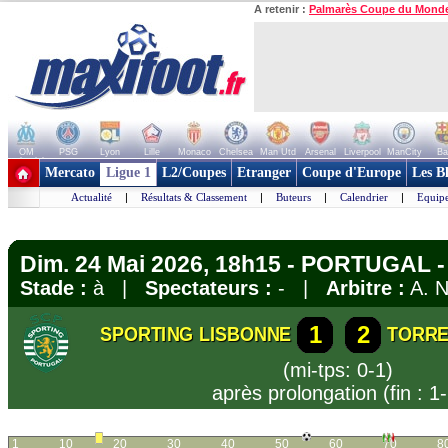
A retenir :
Palmarès Coupe du Mond
OM
PSG
Lyon
Lille
Monaco
Chelsea
Man Utd
Arsenal
Liverpool
ManCity
Ba
+ de clubs
Mercato
Ligue 1
L2/Coupes
Etranger
Coupe d'Europe
Les B
Actualité
|
Résultats & Classement
|
Buteurs
|
Calendrier
|
Equipe
Dim. 24 Mai 2026, 18h15 - PORTUGAL -
Stade :
à |
Spectateurs :
- |
Arbitre :
A. N
1
2
SPORTING LISBONNE
TORRE
(mi-tps: 0-1)
après prolongation (fin : 1-
1
10
20
30
40
50
60
70
8