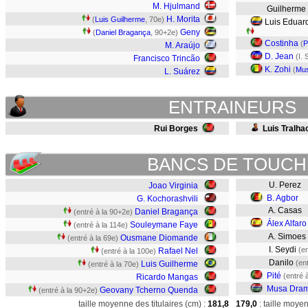
M. Hjulmand
Guilherme 
H. Morita
(
Luis Guilherme
, 70e)
Luis Eduar
Geny
(
Daniel Bragança
, 90+2e)
Costinha
(
P
M. Araújo
D. Jean
(I.
Francisco Trincão
K. Zohi
(
Mu
L. Suárez
ENTRAINEURS
Rui Borges
Luis Tralha
BANCS DE TOUCH
U. Perez
Joao Virginia
B. Agbor
G. Kochorashvili
A. Casas
Daniel Bragança
(entré à la 90+2e)
Álex Alfaro
Souleymane Faye
(entré à la 114e)
A. Simoes
Ousmane Diomande
(entré à la 69e)
I. Seydi
(en
Rafael Nel
(entré à la 100e)
Danilo
(en
Luis Guilherme
(entré à la 70e)
Pité
(entré 
Ricardo Mangas
Musa Dra
Geovany Tcherno Quenda
(entré à la 90+2e)
taille moyenne des titulaires (cm) :
181,8
179,0
: taille moye