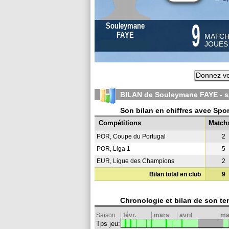
9
Souleymane
FAYE
MATC
JOUE
Donnez vo
BILAN de Souleymane FAYE - 
Son bilan en chiffres avec Spo
Compétitions
Match
POR, Coupe du Portugal
2
POR, Liga 1
5
EUR, Ligue des Champions
2
Bilan total en club
9
Chronologie et bilan de son te
Saison
févr.
mars
avril
ma
Tps jeu: