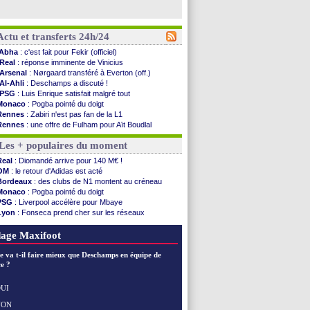
Actu et transferts 24h/24
Abha
: c'est fait pour Fekir (officiel)
Real
: réponse imminente de Vinicius
Arsenal
: Nørgaard transféré à Everton (off.)
Al-Ahli
: Deschamps a discuté !
PSG
: Luis Enrique satisfait malgré tout
Monaco
: Pogba pointé du doigt
Rennes
: Zabiri n'est pas fan de la L1
Rennes
: une offre de Fulham pour Aït Boudlal
VIDEO
: Thomasson et Cresswell réconciliés
Les + populaires du moment
Dunkerque
: Nzonzi avait des pistes en L1
Lyon
: Mangala sur le départ
Real
: Diomandé arrive pour 140 M€ !
Amical
: Arsenal s'incline face au Real Betis
OM
: le retour d'Adidas est acté
Amical
: lourde défaite pour le PSG
Bordeaux
: des clubs de N1 montent au créneau
Man City
: Maresca flou pour Reijnders
Monaco
: Pogba pointé du doigt
LdC
: Fenerbahçe prend une belle option
PSG
: Liverpool accélère pour Mbaye
Al-Diriyah
: Mbemba arrive libre (officiel)
Lyon
: Fonseca prend cher sur les réseaux
Atletico
: le plan d'Alvarez à son retour
Trabzonspor
: une annonce pour Salah !
Amical
: premier succès pour Brest
EdF
: Infantino complimente Mbappé
age Maxifoot
VIDEO
: le joli but de Greenwood avec le Fener !
CdM 2030
: une promesse d'Infantino au Maroc ...
e va t-il faire mieux que Deschamps en équipe de
PSG
: la compo pour le premier match amical
e ?
Newcastle
: Jaissle est le nouveau coach (off.)
Real
: une nouvelle offre pour Vinicius
UI
Amical
: l'OM domine Al-Shahaniya
NON
Voir les brèves précédentes