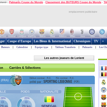
etenir :
Palmarès Coupe du Monde
-
Classement des BUTEURS Coupe du Monde
-
TA
emplacement publicitaire
n Utd
Arsenal
Liverpool
ManCity
Barca
Real
Atletico
Milan
Juve
Inter
Naples
ger
Coupe d'Europe
Les Bleus & International
Chroniques
TV
+
Buteurs
|
Calendrier
|
Equipe type
|
Tableau Transferts
|
Palmarès
|
Les Cl
Les autres joueurs de Lorient
son
Carrière & Sélections
n.c.
n.c.
Début contrat :
Fin contrat :
(FRA)
SPORTING LISBONNE
(POR)
prêté par :
ILLE
POIDS
NATIONALITE
28%
25%
,79 m
70 kg
SENEGAL