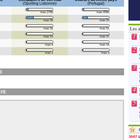
(Sporting Lisbonne)
(Portugal)
max:2790
max:4580
max:35
max:53
Les 
max:32
max:51
1
max:15
max:37
max:9
max:16
2
max:1
max:3
3
E
4
AYE
5
30/07