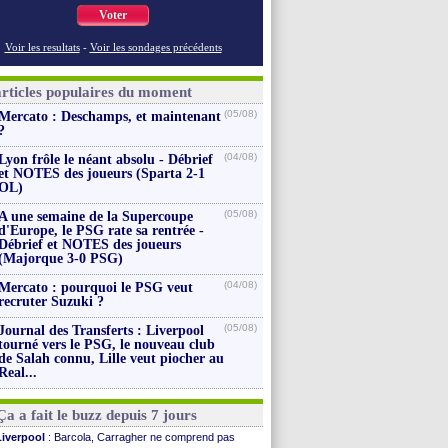
Voter
Voir les resultats
-
Voir les sondages précédents
articles populaires du moment
(05/08)
Mercato : Deschamps, et maintenant
?
(04/08)
Lyon frôle le néant absolu - Débrief
et NOTES des joueurs (Sparta 2-1
OL)
(05/08)
A une semaine de la Supercoupe
d'Europe, le PSG rate sa rentrée -
Débrief et NOTES des joueurs
(Majorque 3-0 PSG)
(04/08)
Mercato : pourquoi le PSG veut
recruter Suzuki ?
(05/08)
Journal des Transferts : Liverpool
tourné vers le PSG, le nouveau club
de Salah connu, Lille veut piocher au
Real...
Ça a fait le buzz depuis 7 jours
Liverpool
: Barcola, Carragher ne comprend pas