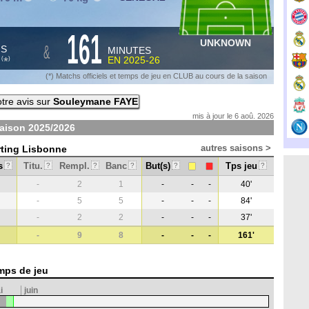
161
UNKNOWN
&
HS
MINUTES
S
EN
2025-26
*
(
)
(*) Matchs officiels et temps de jeu en CLUB au cours de la saison
tre avis sur
Souleymane FAYE
mis à jour le 6 aoû. 2026
saison
2025/2026
autres saisons >
rting Lisbonne
s
Titu.
Rempl.
Banc
But(s)
Tps jeu
?
?
?
?
?
?
-
2
1
-
-
-
40'
-
5
5
-
-
-
84'
-
2
2
-
-
-
37'
-
9
8
-
-
-
161'
mps de jeu
i
juin