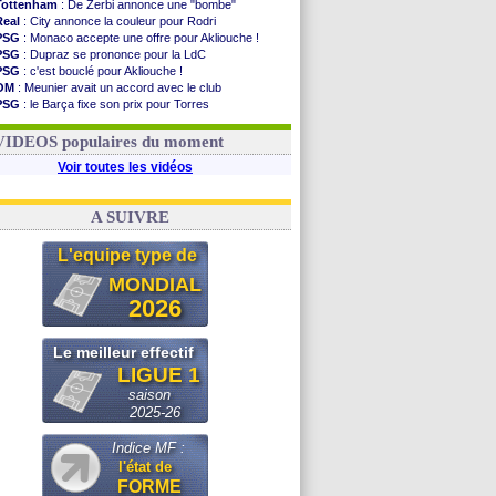
Tottenham
: De Zerbi annonce une "bombe"
Real
: City annonce la couleur pour Rodri
PSG
: Monaco accepte une offre pour Akliouche !
PSG
: Dupraz se prononce pour la LdC
PSG
: c'est bouclé pour Akliouche !
OM
: Meunier avait un accord avec le club
PSG
: le Barça fixe son prix pour Torres
Barça
: Torres souhaite rejoindre le PSG !
FIFA
: Infantino sollicite Trump
VIDEOS populaires du moment
Voir toutes les vidéos
A SUIVRE
L'equipe type de
MONDIAL
2026
Le meilleur effectif
LIGUE 1
saison
2025-26
Indice MF :
l'état de
FORME