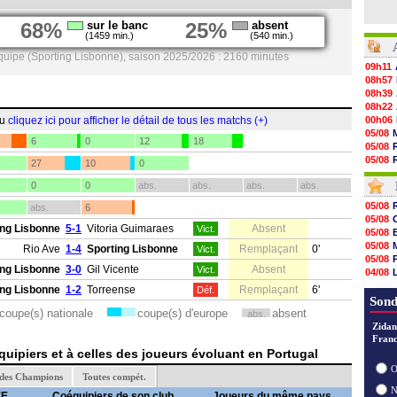
68%
sur le banc
25%
absent
(1459 min.)
(540 min.)
quipe (Sporting Lisbonne), saison 2025/2026 : 2160 minutes
09h11
08h57
08h39
08h22
ou
cliquez ici pour afficher le détail de tous les matchs (+)
00h06
05/08
6
0
12
18
05/08
05/08
27
10
0
05/08
0
0
abs.
abs.
abs.
abs.
05/08
05/08
05/08
abs.
6
05/08
05/08
05/08
ing Lisbonne
5-1
Vitoria Guimaraes
Absent
Vict.
05/08
05/08
05/08
Rio Ave
1-4
Sporting Lisbonne
Remplaçant
0'
Vict.
05/08
05/08
05/08
ing Lisbonne
3-0
Gil Vicente
Absent
Vict.
04/08
05/08
04/08
ing Lisbonne
1-2
Torreense
Remplaçant
6'
Déf.
05/08
04/08
Sond
05/08
coupe(s) nationale
coupe(s) d'europe
absent
abs.
05/08
Zidan
05/08
Franc
05/08
uipiers et à celles des joueurs évoluant en Portugal
05/08
O
05/08
 des Champions
Toutes compét.
YE
Coéquipiers de son club
Joueurs du même pays