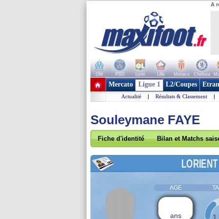
A r
OM
PSG
Lyon
Lille
Monaco
Chelsea
Ma
+ de clubs
Mercato
Ligue 1
L2/Coupes
Etran
Actualité
|
Résultats & Classement
|
Souleymane FAYE
Fiche d'identité
Bilan et Matchs sai
LORIENT
AGE
TA
ans
1