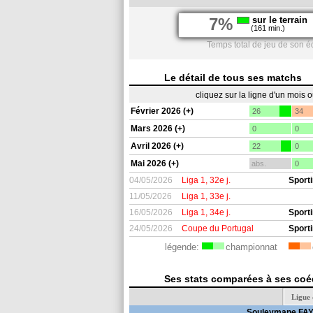
7%
sur le terrain
(161 min.)
Temps total de jeu de son é
Le détail de tous ses matchs
cliquez sur la ligne d'un mois 
Février 2026 (+)
26
34
Mars 2026 (+)
0
0
Avril 2026 (+)
22
0
Mai 2026 (+)
abs.
0
04/05/2026
Liga 1, 32e j.
Sport
11/05/2026
Liga 1, 33e j.
16/05/2026
Liga 1, 34e j.
Sport
24/05/2026
Coupe du Portugal
Sport
légende:
championnat
Ses stats comparées à ses coéq
Ligue
Souleymane FA