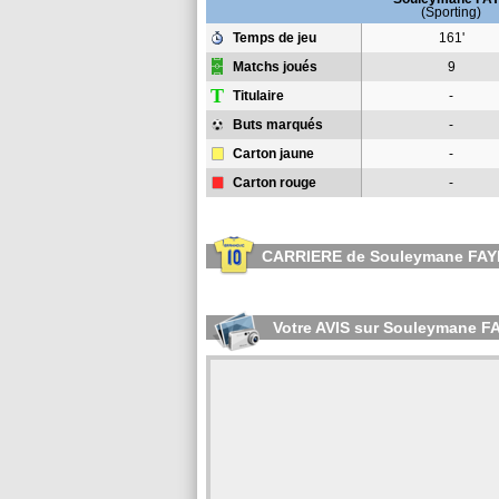
(Sporting)
Temps de jeu
161'
Matchs joués
9
T
Titulaire
-
Buts marqués
-
Carton jaune
-
Carton rouge
-
CARRIERE de Souleymane FAY
Votre AVIS sur Souleymane F