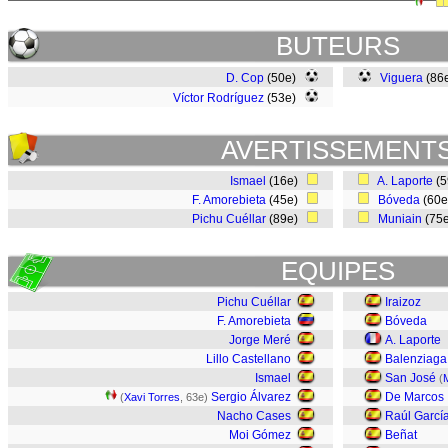
BUTEURS
D. Cop
(50e)
Viguera
(86
Víctor Rodríguez
(53e)
AVERTISSEMENT
Ismael
(16e)
A. Laporte
(
F. Amorebieta
(45e)
Bóveda
(60
Pichu Cuéllar
(89e)
Muniain
(75
EQUIPES
Pichu Cuéllar
Iraizoz
F. Amorebieta
Bóveda
Jorge Meré
A. Laporte
Lillo Castellano
Balenziaga
Ismael
San José
(
Sergio Álvarez
De Marcos
(
Xavi Torres
, 63e)
Nacho Cases
Raúl Garcí
Moi Gómez
Beñat