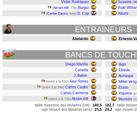
Víctor Rodríguez
Susaeta
(
Mu
Burgui
Iñaki Willi
(
Akram Afif
, 73e)
D. Cop
Aduriz
(
Carlos Castro
, 84e)
ENTRAINEURS
Abelardo
Ernesto V
BANCS DE TOUCH
Diego Mariño
Iago
Canella
Etxeita
J. Babin
Iturraspe
Xavi Torres
(entré à la 63e)
Mikel Vesg
Carlos Castro
(entré à la 84e)
Eraso
Carlos Carmona
Viguera
(en
Akram Afif
(entré à la 73e)
Muniain
(e
taille moyenne des titulaires (cm) :
180,5
182,7
: taille moye
age moyen des titulaires (ans) :
25,8
28,2
: age moyen de