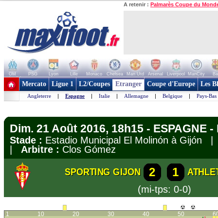
A retenir :
Palmarès Coupe du Mond
OM
PSG
Lyon
Lille
Monaco
Chelsea
Man Utd
Arsenal
Liverpool
ManCity
Ba
+ de clubs
Mercato
Ligue 1
L2/Coupes
Etranger
Coupe d'Europe
Les B
Angleterre
|
Espagne
|
Italie
|
Allemagne
|
Belgique
|
Pays-Bas
Dim. 21 Août 2016, 18h15 - ESPAGNE - 
Stade :
Estadio Municipal El Molinón à Gijón 
|
Arbitre :
Clos Gómez
2
1
SPORTING GIJON
ATHLE
(mi-tps: 0-0)
1
10
20
30
40
50
6