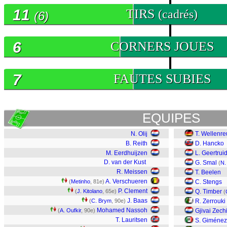
11
TIRS
(cadrés)
(6)
6
CORNERS JOUES
7
FAUTES SUBIES
EQUIPES
N. Olij
T. Wellenre
B. Reith
D. Hancko
M. Eerdhuijzen
L. Geertrui
D. van der Kust
G. Smal
(
N.
R. Meissen
T. Beelen
A. Verschueren
(
Metinho
, 81e)
C. Stengs
P. Clement
(
J. Kitolano
, 65e)
Q. Timber
(
J. Baas
(
C. Brym
, 90e)
R. Zerrouki
Mohamed Nassoh
(
A. Oufkir
, 90e)
Gjivai Zech
T. Lauritsen
S. Giménez