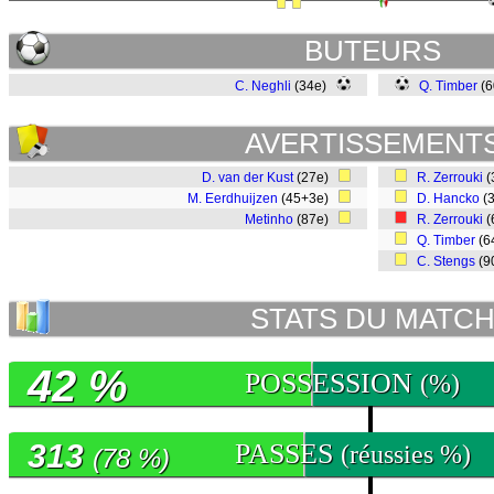
BUTEURS
C. Neghli
(34e)
Q. Timber
(
AVERTISSEMENT
D. van der Kust
(27e)
R. Zerrouki
(
M. Eerdhuijzen
(45+3e)
D. Hancko
(
Metinho
(87e)
R. Zerrouki
(
Q. Timber
(6
C. Stengs
(9
STATS DU MATC
42 %
POSSESSION
(%)
313
PASSES
(réussies %)
(78 %)