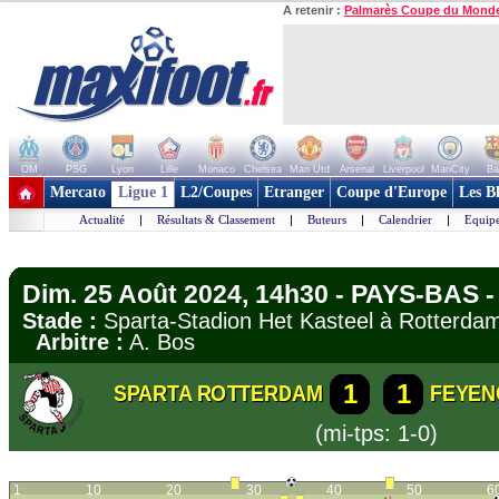
A retenir :
Palmarès Coupe du Mond
OM
PSG
Lyon
Lille
Monaco
Chelsea
Man Utd
Arsenal
Liverpool
ManCity
Ba
+ de clubs
Mercato
Ligue 1
L2/Coupes
Etranger
Coupe d'Europe
Les B
Actualité
|
Résultats & Classement
|
Buteurs
|
Calendrier
|
Equipe
Dim. 25 Août 2024, 14h30 - PAYS-BAS - 
Stade :
Sparta-Stadion Het Kasteel à Rotter
Arbitre :
A. Bos
1
1
SPARTA ROTTERDAM
FEYEN
(mi-tps: 1-0)
1
10
20
30
40
50
6