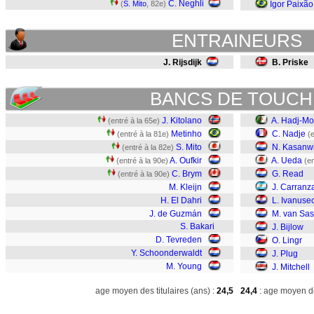
C. Neghli
(
S. Mito
, 82e)
Igor Paixão
ENTRAINEURS
J. Rijsdijk
B. Priske
BANCS DE TOUCH
J. Kitolano
A. Hadj-M
(entré à la 65e)
Metinho
C. Nadje
(entré à la 81e)
(
S. Mito
N. Kasanwi
(entré à la 82e)
A. Oufkir
A. Ueda
(entré à la 90e)
(en
C. Brym
G. Read
(entré à la 90e)
M. Kleijn
J. Carranz
H. El Dahri
L. Ivanuse
J. de Guzmán
M. van Sas
S. Bakari
J. Bijlow
D. Tevreden
O. Lingr
Y. Schoonderwaldt
J. Plug
M. Young
J. Mitchell
age moyen des titulaires (ans) :
24,5
24,4
: age moyen de