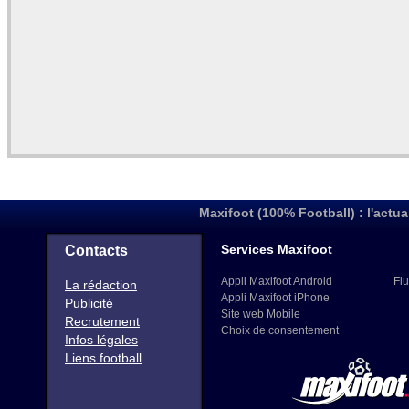
Maxifoot (100% Football) : l'actua
Services Maxifoot
Contacts
Appli Maxifoot Android
Flu
La rédaction
Appli Maxifoot iPhone
Publicité
Site web Mobile
Recrutement
Choix de consentement
Infos légales
Liens football