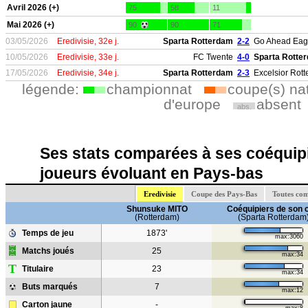
Avril 2026 (+)
75
58
11
Mai 2026 (+)
90
90
71
03/05/2026
Eredivisie, 32e j.
Sparta Rotterdam
2-2
Go Ahead Eag
10/05/2026
Eredivisie, 33e j.
FC Twente
4-0
Sparta Rotte
17/05/2026
Eredivisie, 34e j.
Sparta Rotterdam
2-3
Excelsior Rot
légende:
championnat
coupe(s) na
d'europe
absent
abs.
Ses stats comparées à ses coéquipi
joueurs évoluant en Pays-bas
Eredivisie
Coupe des Pays-Bas
Toutes com
Shunsuke MITO
Coéquipiers de son 
(Rotterdam)
(Sparta Rotterdam
Temps de jeu
1873'
max:3060
Matchs joués
25
max:34
T
Titulaire
23
max:34
Buts marqués
7
max:12
Carton jaune
-