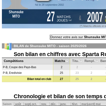
Né le 28 septembre 2002
27
2007
Shunsuke
&
MITO
MATCHS
JOUES
*
(
)
(*) Matchs officiels e
Donnez votre avis sur
Shunsuke MI
BILAN de Shunsuke MITO - saison
2025/2026
Son bilan en chiffres avec Sparta 
Compétitions
Matchs
Titu.
Rempl.
Ban
?
?
?
P-B, Coupe des Pays-Bas
2
2
-
-
P-B, Eredivisie
25
23
2
-
Bilan total en club
27
25
2
-
Chronologie et bilan de son temps 
Saison
août
sept.
oct.
nov.
déc.
janv.
févr.
mars
avril
mai