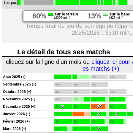
Tps jeu:
60%
sur le terrain
13%
sur le banc
(2007 min.)
(423 min.)
Temps total de jeu de son équipe (Spart
2025/2026 : 3330 minu
Le détail de tous ses matchs
cliquez sur la ligne d'un mois ou
cliquez ici pour 
les matchs (+)
Aout 2025 (+)
83
21
abs.
abs.
Septembre 2025 (+)
abs.
abs.
abs.
Octobre 2025 (+)
abs.
abs.
abs.
abs.
Novembre 2025 (+)
abs.
31
72
84
Décembre 2025 (+)
89
90
74
90
Janvier 2026 (+)
90
60
80
90
90
Février 2026 (+)
90
90
70
75
Mars 2026 (+)
63
90
90