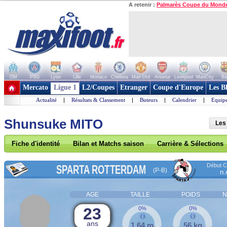
A retenir :
Palmarès Coupe du Mond
OM
PSG
Lyon
Lille
Monaco
Chelsea
Man Utd
Arsenal
Liverpool
ManCity
Ba
+ de clubs
Mercato
Ligue 1
L2/Coupes
Etranger
Coupe d'Europe
Les B
Actualité
|
Résultats & Classement
|
Buteurs
|
Calendrier
|
Equipe
Shunsuke MITO
Les
Fiche d'identité
Bilan et Matchs saison
Carrière & Sélections
Début Co
SPARTA ROTTERDAM
(P-B)
n.
AGE
TAILLE
POIDS
N
23
0%
0%
ans
1,64 m
56 kg