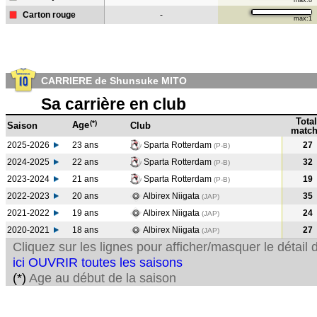
max:8
Carton rouge
-
max:1
CARRIERE de Shunsuke MITO
Sa carrière en club
Total
(*)
Age
Saison
Club
match
2025-2026
23 ans
Sparta Rotterdam
27
(P-B)
2024-2025
22 ans
Sparta Rotterdam
32
(P-B
)
2023-2024
21 ans
Sparta Rotterdam
19
(P-B
)
2022-2023
20 ans
Albirex Niigata
35
(JAP
)
2021-2022
19 ans
Albirex Niigata
24
(JAP
)
2020-2021
18 ans
Albirex Niigata
27
(JAP
)
Cliquez sur les lignes pour afficher/masquer le détai
ici OUVRIR toutes les saisons
(*)
Age au début de la saison