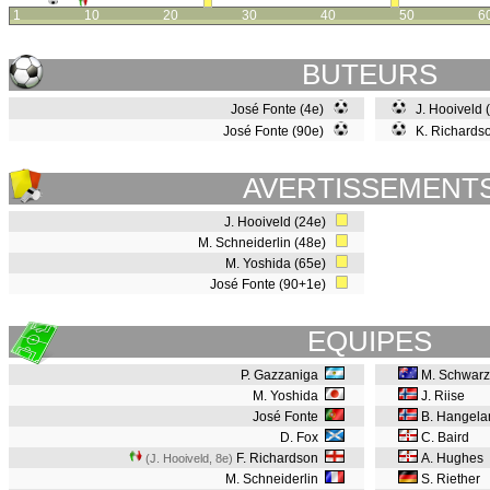
1
10
20
30
40
50
6
BUTEURS
José Fonte (4e)
J. Hooiveld 
José Fonte (90e)
K. Richards
AVERTISSEMENT
J. Hooiveld (24e)
M. Schneiderlin (48e)
M. Yoshida (65e)
José Fonte (90+1e)
EQUIPES
P. Gazzaniga
M. Schwarz
M. Yoshida
J. Riise
José Fonte
B. Hangela
D. Fox
C. Baird
F. Richardson
A. Hughes
(J. Hooiveld, 8e
)
M. Schneiderlin
S. Riether