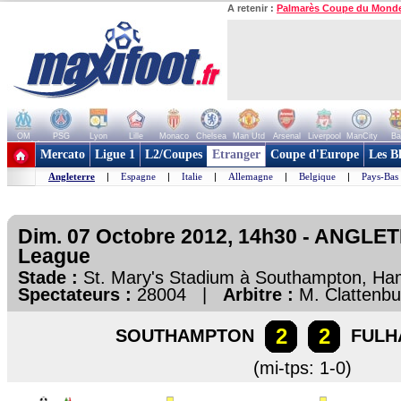
A retenir :
Palmarès Coupe du Mond
OM
PSG
Lyon
Lille
Monaco
Chelsea
Man Utd
Arsenal
Liverpool
ManCity
Ba
+ de clubs
Mercato
Ligue 1
L2/Coupes
Etranger
Coupe d'Europe
Les B
Angleterre
|
Espagne
|
Italie
|
Allemagne
|
Belgique
|
Pays-Bas
Dim. 07 Octobre 2012, 14h30 - ANGLE
League
Stade :
St. Mary's Stadium à Southampton, H
Spectateurs :
28004 |
Arbitre :
M. Clattenbu
2
2
SOUTHAMPTON
FULH
(mi-tps: 1-0)