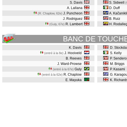
S. Davis
S. Sidwell
(
A. Lallana
D. Duff
J. Puncheon
A. Kačanikl
(R. Chaplow, 62e
)
J. Rodriguez
B. Ruiz
R. Lambert
H. Rodalle
(Guly, 67e
)
BANC DE TOUCH
K. Davis
D. Stockda
J. Hooiveld
S. Kelly
(entré à la 8e)
B. Reeves
P. Sendero
J. Ward-Prowse
M. Briggs
Guly
P. Kasami
(entré à la 67e)
R. Chaplow
G. Karago
(entré à la 62e)
E. Mayuka
K. Richar