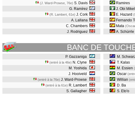
S. Davis
Ramires
(J. Ward-Prowse, 76e
)
G. Ramírez
J. Obi Mikel
J. Cork
E. Hazard
(R. Lambert, 61e
)
(
A. Lallana
Fernando T
C. Chambers
Mata
(Oscar
J. Rodriguez
A. Schürrle
BANC DE TOUCH
P. Gazzaniga
M. Schwar
N. Clyne
T. Kalas
(entré à la 46e)
M. Yoshida
M. Essien
J. Hooiveld
Oscar
(entr
J. Ward-Prowse
Willian
(entré à la 76e)
(ent
R. Lambert
D. Ba
(entré à la 61e)
S. Gallagher
S. Eto'o