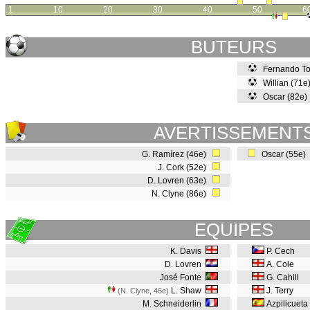
1
10
20
30
40
50
6
BUTEURS
Fernando To
Willian (71
Oscar (82e
AVERTISSEMENT
G. Ramírez (46e)
Oscar (55e)
J. Cork (52e)
D. Lovren (63e)
N. Clyne (86e)
EQUIPES
K. Davis
P. Cech
D. Lovren
A. Cole
José Fonte
G. Cahill
L. Shaw
J. Terry
(N. Clyne, 46e
)
M. Schneiderlin
Azpilicueta