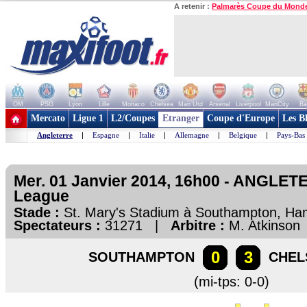
A retenir :
Palmarès Coupe du Mond
OM
PSG
Lyon
Lille
Monaco
Chelsea
Man Utd
Arsenal
Liverpool
ManCity
Ba
+ de clubs
Mercato
Ligue 1
L2/Coupes
Etranger
Coupe d'Europe
Les B
Angleterre
|
Espagne
|
Italie
|
Allemagne
|
Belgique
|
Pays-Bas
Mer. 01 Janvier 2014, 16h00 - ANGLET
League
Stade :
St. Mary's Stadium à Southampton, H
Spectateurs :
31271 |
Arbitre :
M. Atkinson
0
3
SOUTHAMPTON
CHEL
(mi-tps: 0-0)