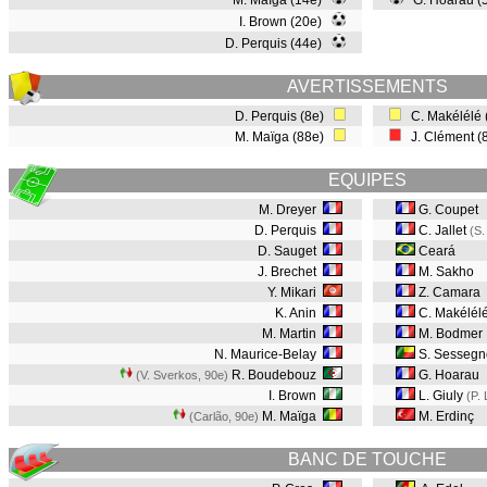
M. Maïga (14e)
G. Hoarau (
I. Brown (20e)
D. Perquis (44e)
AVERTISSEMENTS
D. Perquis (8e)
C. Makélélé
M. Maïga (88e)
J. Clément (
EQUIPES
M. Dreyer
G. Coupet
D. Perquis
C. Jallet
(S.
D. Sauget
Ceará
J. Brechet
M. Sakho
Y. Mikari
Z. Camara
K. Anin
C. Makélél
M. Martin
M. Bodmer
N. Maurice-Belay
S. Sessegn
R. Boudebouz
G. Hoarau
(V. Sverkos, 90e
)
I. Brown
L. Giuly
(P.
M. Maïga
M. Erdinç
(Carlão, 90e
)
BANC DE TOUCHE