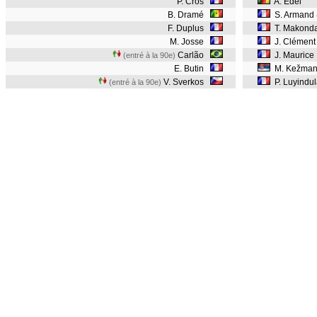
P. Cros
A. Edel
B. Dramé
S. Armand
F. Duplus
T. Makond
M. Josse
J. Clémen
Carlão
J. Maurice
(entré à la 90e)
E. Butin
M. Kežma
V. Sverkos
P. Luyindu
(entré à la 90e)