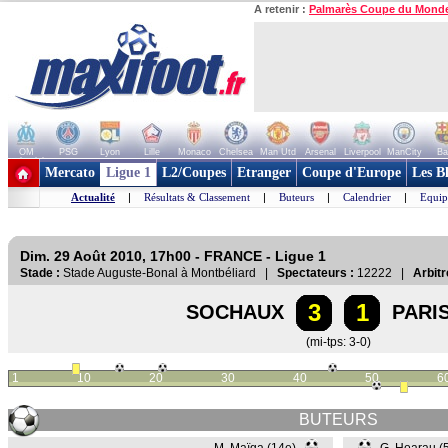
A retenir :
Palmarès Coupe du Mond
OM
PSG
Lyon
Lille
Monaco
Chelsea
Man Utd
Arsenal
Liverpool
ManCity
Ba
+ de clubs
Mercato
Ligue 1
L2/Coupes
Etranger
Coupe d'Europe
Les B
Actualité
|
Résultats & Classement
|
Buteurs
|
Calendrier
|
Equip
Dim. 29 Août 2010, 17h00 - FRANCE - Ligue 1
Stade :
Stade Auguste-Bonal à Montbéliard |
Spectateurs :
12222 |
Arbitr
3
1
SOCHAUX
PARI
(mi-tps: 3-0)
1
10
20
30
40
50
6
BUTEURS