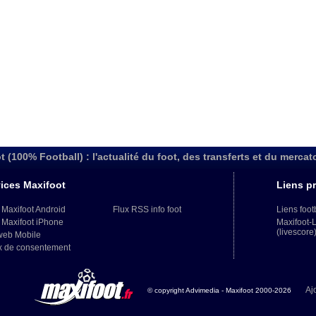
t (100% Football) : l'actualité du foot, des transferts et du mercat
ices Maxifoot
Liens pr
 Maxifoot Android
Flux RSS info foot
Liens foot
 Maxifoot iPhone
Maxifoot-
(livescore
web Mobile
x de consentement
Aj
© copyright Advimedia - Maxifoot 2000-2026