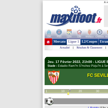
A r
OM
PSG
Lyon
Lille
Monaco
Chelsea
Ma
+ de clubs
Mercato
Ligue 1
L2/Coupes
Etran
Actualité
|
Résultats & Classement
|
Jeu. 17 Février 2022, 21h00 - LIGUE 
Stade :
Estadio Ram?n S?nchez Pizju?n à Se
FC SEVIL
1
10
20
30