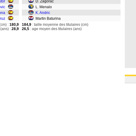
stor
D. Zagorac
ovic
L. Menalo
ona
K. Andric
ruz
Martin Baturina
(cm) :
180,9
184,9
: taille moyenne des titulaires (cm)
(ans) :
28,9
26,5
: age moyen des titulaires (ans)