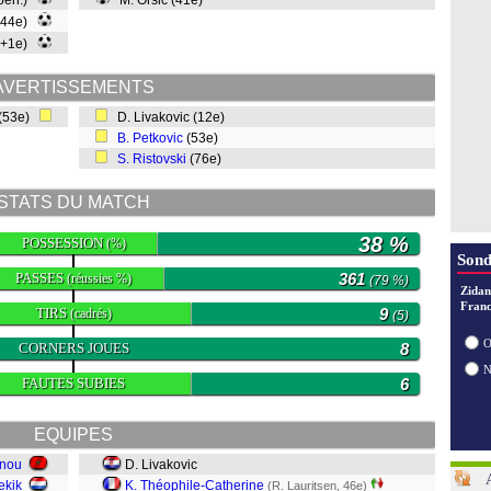
 pen.)
M. Orsic (41e)
(44e)
5+1e)
AVERTISSEMENTS
(53e)
D. Livakovic (12e)
B. Petkovic
(53e)
S. Ristovski
(76e)
STATS DU MATCH
38 %
POSSESSION
(%)
Sond
PASSES
361
(réussies %)
(79 %)
Zidan
Franc
TIRS
9
(cadrés)
(5)
O
CORNERS JOUES
8
FAUTES SUBIES
6
EQUIPES
unou
D. Livakovic
ekik
K. Théophile-Catherine
(R. Lauritsen, 46e)