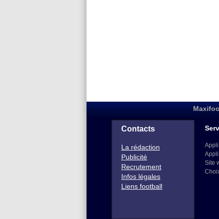
Maxifoo
Serv
Contacts
Appli
La rédaction
Appli
Publicité
Site 
Recrutement
Choi
Infos légales
Liens football