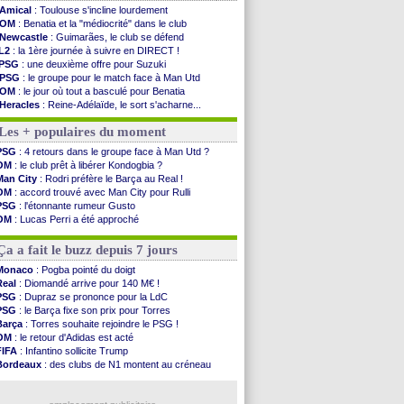
Amical
: Toulouse s'incline lourdement
OM
: Benatia et la "médiocrité" dans le club
Newcastle
: Guimarães, le club se défend
L2
: la 1ère journée à suivre en DIRECT !
PSG
: une deuxième offre pour Suzuki
PSG
: le groupe pour le match face à Man Utd
OM
: le jour où tout a basculé pour Benatia
Heracles
: Reine-Adélaïde, le sort s'acharne...
Monaco
: Mawissa a gravement blessé Uche
Les + populaires du moment
OM
: accord avec la Real Sociedad pour Aguerd
Barça
: Araujo va partir en prêt à Liverpool
PSG
: 4 retours dans le groupe face à Man Utd ?
OM
: Côme pousse pour Gouiri
OM
: le club prêt à libérer Kondogbia ?
Man Utd
: le groupe pour défier le PSG
Man City
: Rodri préfère le Barça au Real !
L3
: Caen premier leader
OM
: accord trouvé avec Man City pour Rulli
OM
: Højbjerg, son agent maintient le suspense
PSG
: l'étonnante rumeur Gusto
OM
: Gouiri évoque son avenir
OM
: Lucas Perri a été approché
Leipzig
: le transfert d'Asllani tombe à l'eau
OM
: une offre pour Bulka
L3
: 1ère utilisation du Football Video Support
Ouganda
: Owori battu à mort à Kampala
Ça a fait le buzz depuis 7 jours
OM
: Benatia envoie une pique à Longoria
illarreal
: Al-Ahli veut Pape Gueye
Monaco
: Pogba pointé du doigt
Lyon
: la dernière saison de Fonseca ?
Real
: Diomandé arrive pour 140 M€ !
OM
: un nouveau prétendant pour Højbjerg
PSG
: Dupraz se prononce pour la LdC
Brest
: un gardien norvégien en approche ?
PSG
: le Barça fixe son prix pour Torres
OM
: McCourt a versé 120 M€ en 2026
Barça
: Torres souhaite rejoindre le PSG !
OM
: le retour d'Adidas est acté
Voir les brèves précédentes
FIFA
: Infantino sollicite Trump
Bordeaux
: des clubs de N1 montent au créneau
Argentine
: quand Medina recadre... sa mère
Real
: le démenti de Leipzig pour Diomandé