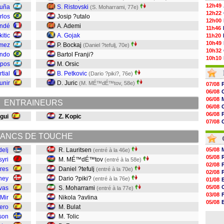
12h49
cuña
S. Ristovski
(S. Moharrami, 77e)
12h22
rlos
Josip ?utalo
12h00
undé
A. Ademi
11h46
kitic
A. Gojak
11h20
10h49
ómez
P. Bockaj
(Daniel ?tefulj, 70e)
10h32
ando
Bartol Franji?
10h10
mpos
M. Orsic
09h49
tial
B. Petkovic
09h35
(Dario ?piki?, 76e)
09h08
unir
D. Juric
(M. MÉ™dÉ™tov, 58e)
07/08
08h54
06/08
08h32
06/08
ENTRAINEURS
07/08
06/08
07/08
06/08
gui
Z. Kopic
07/08
07/08
07/08
06/08
07/08
ANCS DE TOUCHE
06/08
07/08
07/08
V
elj
R. Lauritsen
05/08
(entré à la 46e)
07/08
05/08
syri
M. MÉ™dÉ™tov
(entré à la 58e)
07/08
02/08
rres
Daniel ?tefulj
(entré à la 70e)
07/08
02/08
ney
Dario ?piki?
07/08
(entré à la 76e)
01/08
05/08
vas
S. Moharrami
(entré à la 77e)
03/08
Mir
Nikola ?avlina
05/08
ero
M. Bulat
03/08
son
M. Tolic
03/08