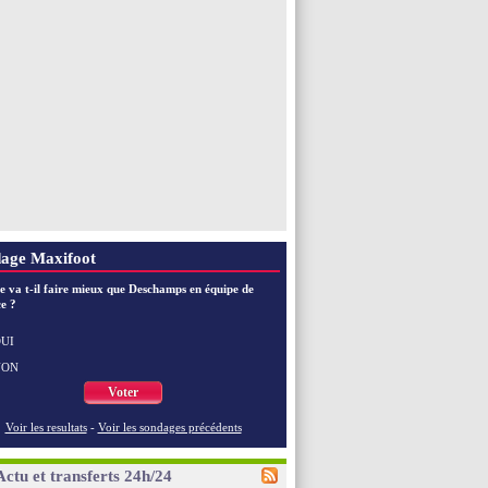
age Maxifoot
e va t-il faire mieux que Deschamps en équipe de
e ?
UI
NON
Voter
Voir les resultats
-
Voir les sondages précédents
Actu et transferts 24h/24