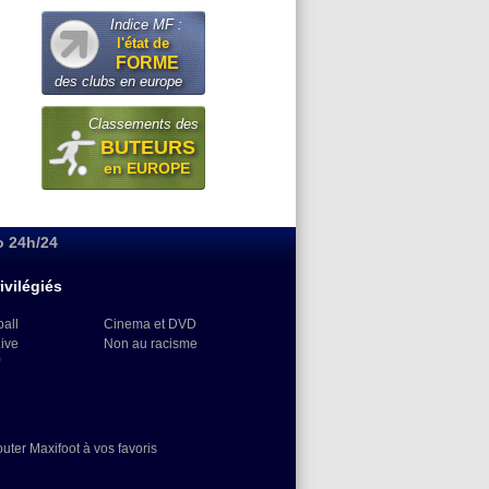
Indice MF :
l'état de
FORME
des clubs en europe
Classements des
BUTEURS
en EUROPE
o 24h/24
ivilégiés
ball
Cinema et DVD
Live
Non au racisme
)
outer Maxifoot à vos favoris