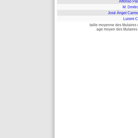
Alfonso Pa
M. Dmitr
José Ángel Carm
Luismi C
taille moyenne des titulaires 
age moyen des titulaires 