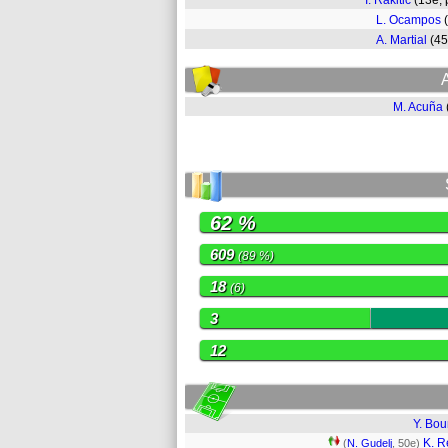
I. Rakitic
(13e,
L. Ocampos
A. Martial
(4
M. Acuña
62 %
609
(89 %)
18
(6)
3
12
Y. Bo
K. R
(
N. Gudelj
, 50e)