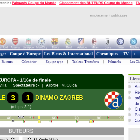
etenir :
Palmarès Coupe du Monde
-
Classement des BUTEURS Coupe du Monde
-
TA
emplacement publicitaire
n Utd
Arsenal
Liverpool
ManCity
Barca
Real
Atletico
Milan
Juve
Inter
Naples
ger
Coupe d'Europe
Les Bleus & International
Chroniques
TV
+
Buteurs
|
Calendrier
|
Equipe type
|
Tableau Transferts
|
Palmarès
|
Les Cl
Lie
EUROPA - 1/16e de finale
villa |
Spectateurs :
- |
Arbitre :
M. Guida
Ac
Ré
3
1
LE
DINAMO ZAGREB
pr
de
(mi-tps: 3-1)
Cl
Pa
40
50
60
70
80
90
Co
BUTEURS