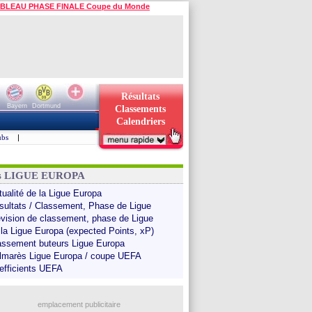
BLEAU PHASE FINALE Coupe du Monde
Résultats
Bayern
Dortmund
Classements
Calendriers
ubs
|
ns LIGUE EUROPA
tualité de la Ligue Europa
sultats / Classement, Phase de Ligue
évision de classement, phase de Ligue
 la Ligue Europa (expected Points, xP)
assement buteurs Ligue Europa
lmarès Ligue Europa / coupe UEFA
efficients UEFA
emplacement publicitaire