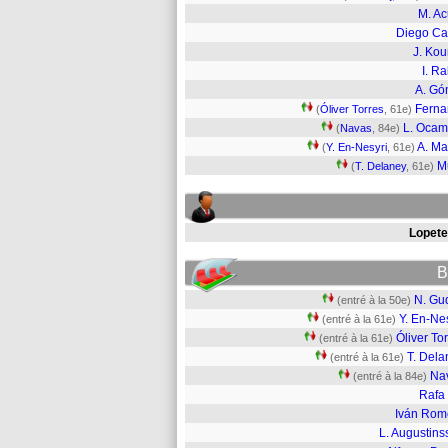
M. A
Diego Ca
J. Ko
I. Ra
A. G
Fern
(
Óliver Torres
, 61e)
L. Oca
(
Navas
, 84e)
A. Mar
(
Y. En-Nesyri
, 61e)
M
(
T. Delaney
, 61e)
Lopete
B
N. Gud
(entré à la 50e)
Y. En-Ne
(entré à la 61e)
Óliver To
(entré à la 61e)
T. Dela
(entré à la 61e)
Na
(entré à la 84e)
Rafa 
Iván Rom
L. Augustins