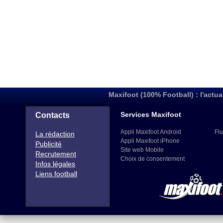
Maxifoot (100% Football) : l'actua
Services Maxifoot
Contacts
Appli Maxifoot Android
Flu
La rédaction
Appli Maxifoot iPhone
Publicité
Site web Mobile
Recrutement
Choix de consentement
Infos légales
Liens football