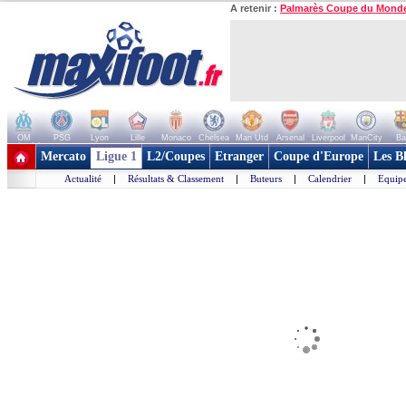
A retenir :
Palmarès Coupe du Mond
OM
PSG
Lyon
Lille
Monaco
Chelsea
Man Utd
Arsenal
Liverpool
ManCity
Ba
+ de clubs
Mercato
Ligue 1
L2/Coupes
Etranger
Coupe d'Europe
Les B
Actualité
|
Résultats & Classement
|
Buteurs
|
Calendrier
|
Equipe