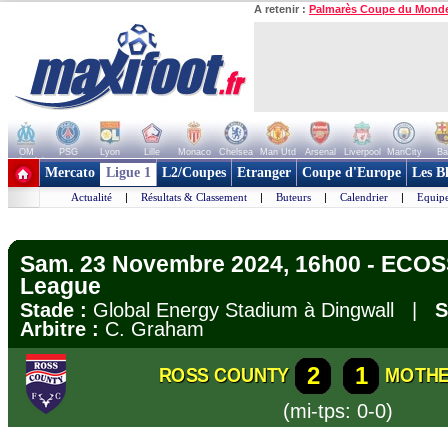
A retenir :
Palmarès Coupe du Mond
OM
PSG
Lyon
Lille
Monaco
Chelsea
Man Utd
Arsenal
Liverpool
ManCity
Ba
+ de clubs
Mercato
Ligue 1
L2/Coupes
Etranger
Coupe d'Europe
Les B
Actualité
|
Résultats & Classement
|
Buteurs
|
Calendrier
|
Equipe
Sam. 23 Novembre 2024, 16h00 - ECOS
League
Stade :
Global Energy Stadium à Dingwall |
S
Arbitre :
C. Graham
2
1
ROSS COUNTY
MOTH
(mi-tps: 0-0)