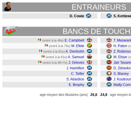
ENTRAINEURS
D. Cowie
S. Kettlewe
BANCS DE TOUCH
E. Campbell
T. Maswan
(entré à la 46e)
M. Efete
H. Paton
(entré à la 76e)
(e
A. Denholm
Z. Robinso
(entré à la 81e)
A. Samuel
M. Ebiye
(entré à la 81e)
(e
J. Grieves
Jair Tavar
(entré à la 90+7e)
J. Hamilton
D. Zdravko
C. Telfer
S. Blaney
S. Allardice
J. Koutrou
E. Brophy
Matty Conn
age moyen des titulaires (ans) :
26,6
24,8
: age moyen de