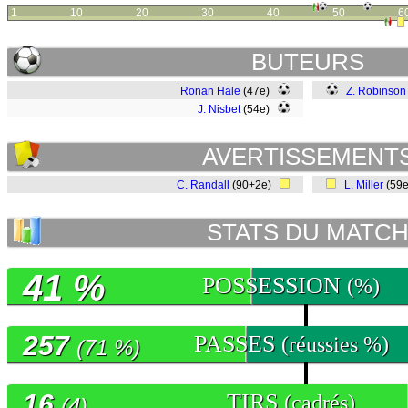
1
10
20
30
40
50
6
BUTEURS
Ronan Hale
(47e)
Z. Robinson
J. Nisbet
(54e)
AVERTISSEMENT
C. Randall
(90+2e)
L. Miller
(59
STATS DU MATC
41 %
POSSESSION
(%)
257
PASSES
(réussies %)
(71 %)
16
TIRS
(cadrés)
(4)