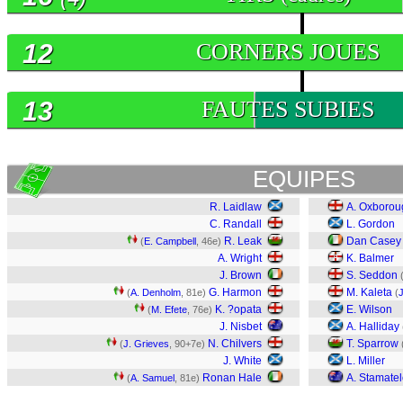
12
CORNERS JOUES
13
FAUTES SUBIES
EQUIPES
R. Laidlaw
A. Oxborou
C. Randall
L. Gordon
R. Leak
Dan Casey
(
E. Campbell
, 46e)
A. Wright
K. Balmer
J. Brown
S. Seddon
G. Harmon
M. Kaleta
(
A. Denholm
, 81e)
(
K. ?opata
E. Wilson
(
M. Efete
, 76e)
J. Nisbet
A. Halliday
N. Chilvers
T. Sparrow
(
J. Grieves
, 90+7e)
J. White
L. Miller
Ronan Hale
A. Stamate
(
A. Samuel
, 81e)