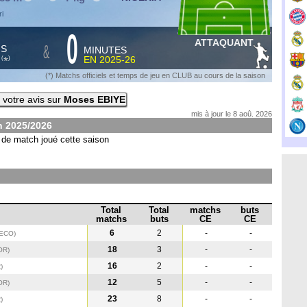
ri
0
ATTAQUANT
&
HS
MINUTES
S
EN
2025-26
*
(
)
(*) Matchs officiels et temps de jeu en CLUB au cours de la saison
votre avis sur
Moses EBIYE
mis à jour le 8 aoû. 2026
on
2025/2026
de match joué cette saison
Total
Total
matchs
buts
matchs
buts
CE
CE
6
2
-
-
(ECO
)
18
3
-
-
OR
)
16
2
-
-
R
)
12
5
-
-
OR
)
23
8
-
-
R
)