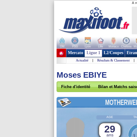
A r
OM
PSG
Lyon
Lille
Monaco
Chelsea
Ma
+ de clubs
Mercato
Ligue 1
L2/Coupes
Etran
Actualité
|
Résultats & Classement
|
Moses EBIYE
Fiche d'identité
Bilan et Matchs sai
MOTHERWE
AGE
TA
29
ans
1