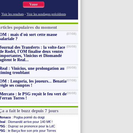
Voter
Voir les resultats
-
Voir les sondages précédents
articles populaires du moment
(07/08)
OM : mais d'où sort cette masse
salariale ?
(06/08)
Journal des Transferts : la volte-face
de Rodri, l'OM finalise deux ventes
importantes, Vinicius et Diomandé
agitent le Real...
(06/08)
Real : Vinicius, une prolongation au
timing troublant
(07/08)
OM : Longoria, les joueurs... Benatia
règle ses comptes !
(06/08)
Mercato : le PSG reçoit le feu vert de
Ferran Torres !
Ça a fait le buzz depuis 7 jours
Monaco
: Pogba pointé du doigt
Real
: Diomandé arrive pour 140 M€ !
PSG
: Dupraz se prononce pour la LdC
PSG
: le Barça fixe son prix pour Torres