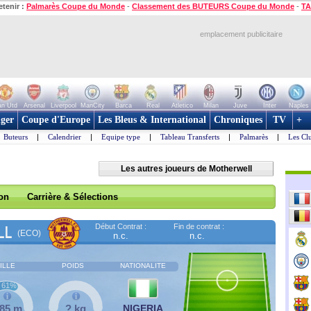
etenir :
Palmarès Coupe du Monde
-
Classement des BUTEURS Coupe du Monde
-
TA
emplacement publicitaire
n Utd
Arsenal
Liverpool
ManCity
Barca
Real
Atletico
Milan
Juve
Inter
Naples
ger
Coupe d'Europe
Les Bleus & International
Chroniques
TV
+
Buteurs
|
Calendrier
|
Equipe type
|
Tableau Transferts
|
Palmarès
|
Les Cl
Les autres joueurs de Motherwell
son
Carrière & Sélections
Début Contrat :
Fin de contrat :
LL
(ECO)
n.c.
n.c.
ILLE
POIDS
NATIONALITE
61%
,85 m
? kg
NIGERIA