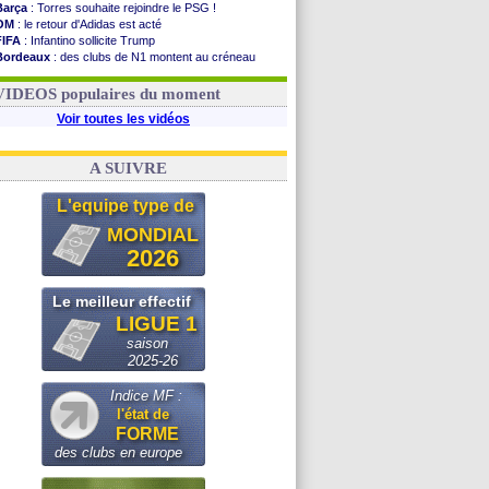
Barça
: Torres souhaite rejoindre le PSG !
OM
: le retour d'Adidas est acté
FIFA
: Infantino sollicite Trump
Bordeaux
: des clubs de N1 montent au créneau
Argentine
: quand Medina recadre... sa mère
Real
: le démenti de Leipzig pour Diomandé
VIDEOS populaires du moment
Voir toutes les vidéos
A SUIVRE
L'equipe type de
MONDIAL
2026
Le meilleur effectif
LIGUE 1
saison
2025-26
Indice MF :
l'état de
FORME
des clubs en europe