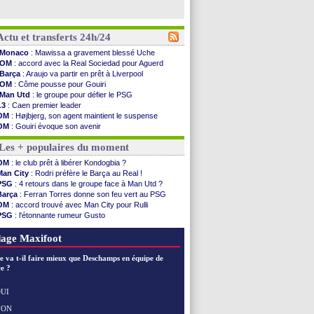
Actu et transferts 24h/24
Monaco
: Mawissa a gravement blessé Uche
OM
: accord avec la Real Sociedad pour Aguerd
Barça
: Araujo va partir en prêt à Liverpool
OM
: Côme pousse pour Gouiri
Man Utd
: le groupe pour défier le PSG
L3
: Caen premier leader
OM
: Højbjerg, son agent maintient le suspense
OM
: Gouiri évoque son avenir
Leipzig
: le transfert d'Asllani tombe à l'eau
Les + populaires du moment
L3
: 1ère utilisation du Football Video Support
OM
: Benatia envoie une pique à Longoria
OM
: le club prêt à libérer Kondogbia ?
illarreal
: Al-Ahli veut Pape Gueye
Man City
: Rodri préfère le Barça au Real !
Lyon
: la dernière saison de Fonseca ?
PSG
: 4 retours dans le groupe face à Man Utd ?
OM
: un nouveau prétendant pour Højbjerg
Barça
: Ferran Torres donne son feu vert au PSG
Brest
: un gardien norvégien en approche ?
OM
: accord trouvé avec Man City pour Rulli
OM
: McCourt a versé 120 M€ en 2026
PSG
: l'étonnante rumeur Gusto
PSG
: 4 retours dans le groupe face à Man Utd ...
OM
: Lucas Perri a été approché
Nice
: Kevin Carlos va partir en Italie
OM
: une offre pour Bulka
age Maxifoot
L1
: prison avec sursis requis contre un arbitre
Leganés
: c'est signé pour Luca Zidane (off.)
e va t-il faire mieux que Deschamps en équipe de
Atletico
: Ruggeri en route pour Aston Villa
e ?
Monaco
: Filipe Luis soutient Biereth
Lyon
: Mangala prêté à Getafe (officiel)
UI
PSG
: Nsoki va signer en Croatie
NON
Voir les brèves précédentes