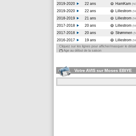
2019-2020
22 ans
HamKam
(N
2019-2020
22 ans
Lillestrom
(N
2018-2019
21 ans
Lillestrom
(
2017-2018
20 ans
Lillestrom
(
2017-2018
20 ans
Strømmen
(
2016-2017
19 ans
Lillestrom
(
Cliquez sur les lignes pour afficher/masquer le déta
(*)
Age au début de la saison
Votre AVIS sur Moses EBIYE