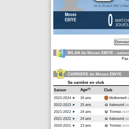
Né le 28 avril 1997 à War
0
Moses
EBIYE
MATC
JOUE
Donnez 
BILAN de Moses EBIYE - sais
Pas 
CARRIERE de Moses EBIYE
Sa carrière en club
(*)
Age
Saison
Club
2023-2024
26 ans
Motherwell
2022-2023
25 ans
Aalesund
(N
2021-2022
24 ans
Tromso
(NO
2021-2022
24 ans
Aalesund
(N
2020-2021
23 ans
Tromso
(NO