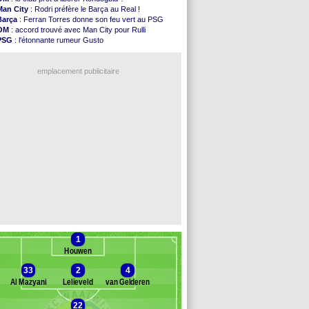
Nice
: Kevin Carlos va partir en Italie
Man City
: Rodri préfère le Barça au Real !
L1
: prison avec sursis requis contre un arbitre
Barça
: Ferran Torres donne son feu vert au PSG
Leganés
: c'est signé pour Luca Zidane (off.)
OM
: accord trouvé avec Man City pour Rulli
Atletico
: Ruggeri en route pour Aston Villa
PSG
: l'étonnante rumeur Gusto
Monaco
: Filipe Luis soutient Biereth
OM
: une offre pour Bulka
Lyon
: Mangala prêté à Getafe (officiel)
Ouganda
: Owori battu à mort à Kampala
PSG
: Nsoki va signer en Croatie
emplacement publicitaire
Arsenal
: Naples vise Gabriel Jesus
Real
: Mastantuono prêté à la Fiorentina (off.)
Man City
: accord avec le Barça pour Rodri ?
Rennes
: Haise a prolongé (officiel)
Palace
: Tomiyasu a convaincu (officiel)
Voir les brèves précédentes
1
Houwen
33
2
4
Al Mazyani
Lelieveld
van Gelderen
22