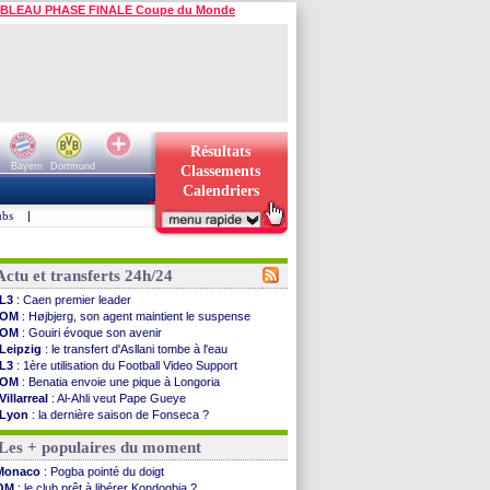
BLEAU PHASE FINALE Coupe du Monde
Résultats
Bayern
Dortmund
Classements
Calendriers
ubs
|
Actu et transferts 24h/24
L3
: Caen premier leader
OM
: Højbjerg, son agent maintient le suspense
OM
: Gouiri évoque son avenir
Leipzig
: le transfert d'Asllani tombe à l'eau
L3
: 1ère utilisation du Football Video Support
OM
: Benatia envoie une pique à Longoria
Villarreal
: Al-Ahli veut Pape Gueye
Lyon
: la dernière saison de Fonseca ?
OM
: un nouveau prétendant pour Højbjerg
Les + populaires du moment
Brest
: un gardien norvégien en approche ?
OM
: McCourt a versé 120 M€ en 2026
Monaco
: Pogba pointé du doigt
PSG
: 4 retours dans le groupe face à Man Utd ...
OM
: le club prêt à libérer Kondogbia ?