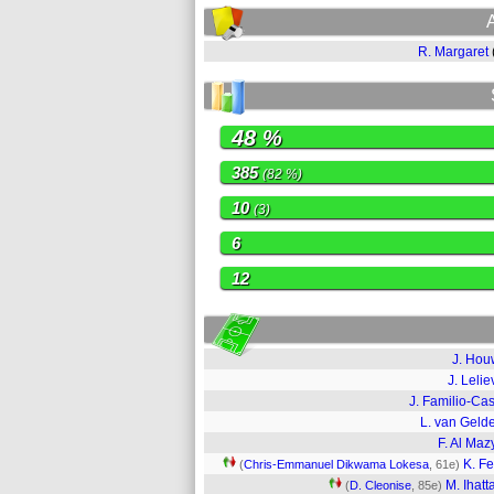
R. Margaret
48 %
385
(82 %)
10
(3)
6
12
J. Ho
J. Lelie
J. Familio-Cast
L. van Geld
F. Al Maz
K. Fe
(
Chris-Emmanuel Dikwama Lokesa
, 61e)
M. Ihatt
(
D. Cleonise
, 85e)