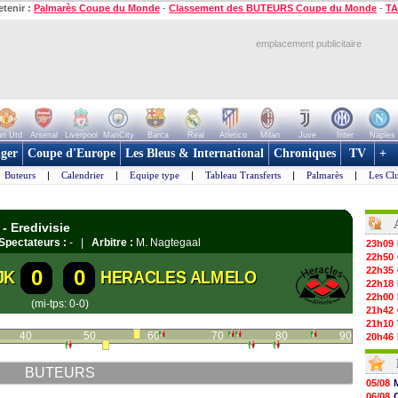
etenir :
Palmarès Coupe du Monde
-
Classement des BUTEURS Coupe du Monde
-
TA
emplacement publicitaire
n Utd
Arsenal
Liverpool
ManCity
Barca
Real
Atletico
Milan
Juve
Inter
Naples
ger
Coupe d'Europe
Les Bleus & International
Chroniques
TV
+
Buteurs
|
Calendrier
|
Equipe type
|
Tableau Transferts
|
Palmarès
|
Les Cl
- Eredivisie
Spectateurs :
- |
Arbitre :
M. Nagtegaal
23h09
22h50
22h35
0
0
JK
HERACLES ALMELO
22h18
22h00
(mi-tps: 0-0)
21h42
21h10
40
50
60
70
80
90
20h46
20h30
20h01
BUTEURS
19h18
05/08
19h09
06/08