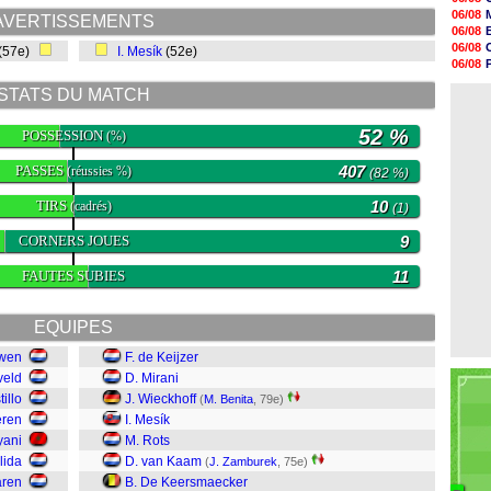
18h48
06/08
AVERTISSEMENTS
18h37
06/08
18h29
06/08
(57e)
I. Mesík
(52e)
17h58
06/08
17h46
06/08
17h32
STATS DU MATCH
06/08
17h16
16h59
52 %
POSSESSION
(%)
16h37
16h33
PASSES
407
(réussies %)
16h27
(82 %)
16h22
TIRS
10
(cadrés)
(1)
CORNERS JOUES
9
FAUTES SUBIES
11
EQUIPES
uwen
F. de Keijzer
veld
D. Mirani
illo
J. Wieckhoff
(
M. Benita
, 79e)
eren
I. Mesík
yani
M. Rots
lida
D. van Kaam
(
J. Zamburek
, 75e)
aren
B. De Keersmaecker