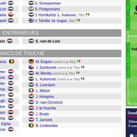
R
B
ukili
S. Scheperman
K
C
 Loo
S. Podgoreanu
S
W
F
A
wada
J. Hornkamp
(
L. Kulenovic
, 79e)
A
v
L
W
aret
J. Talvitie
(
M. Engels
, 46e)
K
I
J
J
K
ENTRAINEURS
R
V
ser
E. van de Looi
Me
H
B
E
Pod
R
C
A
ANCS DE TOUCHE
L
C
v
L
.
J
v
kesa
M. Engels
(entré à la 46e)
A
Br
L
K
J. Zamburek
(entré à la 75e)
M
t
E
mer
M. Benita
(entré à la 79e)
L
O
v
nne
L. Kulenovic
(entré à la 79e)
H
ater
K. Leerdam
Mi
ise
L. Milani
L
jers
J. Hoogma
K
egh
D. van Oorschot
Be
toe
J. te Fruchte
Z
sen
Sond
J. Bruijn
E
ting
T. Jansink
Zidan
n Eijma
B. Limbombe
Franc
ink
O