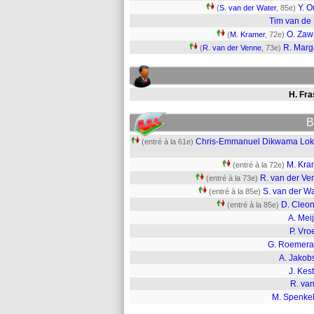
Y. O
(
S. van der Water
, 85e)
Tim van de
O. Za
(
M. Kramer
, 72e)
R. Marg
(
R. van der Venne
, 73e)
H. Fra
B
Chris-Emmanuel Dikwama Lo
(entré à la 61e)
M. Kra
(entré à la 72e)
R. van der Ve
(entré à la 73e)
S. van der W
(entré à la 85e)
D. Cleon
(entré à la 85e)
A. Mei
P. Vro
G. Roemera
A. Jakob
J. Kes
R. va
M. Spenkel