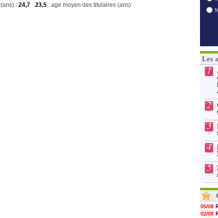
(ans) :
24,7
23,5
: age moyen des titulaires (ans)
Les 
1
2
3
4
5
05/08
02/08