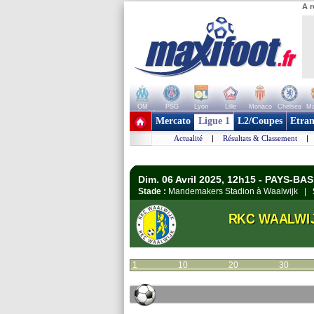
A r
OM
PSG
Lyon
Lille
Monaco
Chelsea
Ma
+ de clubs
Mercato
Ligue 1
L2/Coupes
Etran
Actualité
|
Résultats & Classement
|
Dim. 06 Avril 2025, 12h15 - PAYS-BAS 
Stade :
Mandemakers Stadion à Waalwijk |
RKC WAALWI
1
10
20
30