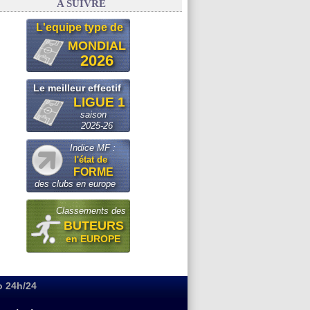
A SUIVRE
L'equipe type de
MONDIAL
2026
Le meilleur effectif
LIGUE 1
saison
2025-26
Indice MF :
l'état de
FORME
des clubs en europe
Classements des
BUTEURS
en EUROPE
o 24h/24