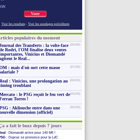
NON
Voter
Voir les resultats
-
Voir les sondages précédents
articles populaires du moment
(06/08)
Journal des Transferts : la volte-face
de Rodri, l'OM finalise deux ventes
importantes, Vinicius et Diomandé
agitent le Real...
(07/08)
OM : mais d'où sort cette masse
salariale ?
(06/08)
Real : Vinicius, une prolongation au
timing troublant
(06/08)
Mercato : le PSG reçoit le feu vert de
Ferran Torres !
(06/08)
PSG : Akliouche entre dans une
nouvelle dimension (officiel)
Ça a fait le buzz depuis 7 jours
Real
: Diomandé arrive pour 140 M€ !
PSG
: Dupraz se prononce pour la LdC