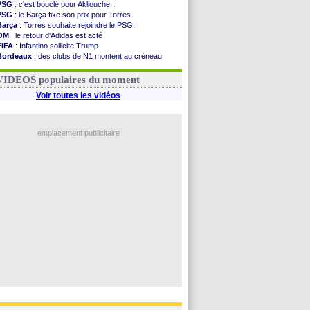
PSG
: c'est bouclé pour Akliouche !
PSG
: le Barça fixe son prix pour Torres
Barça
: Torres souhaite rejoindre le PSG !
OM
: le retour d'Adidas est acté
FIFA
: Infantino sollicite Trump
Bordeaux
: des clubs de N1 montent au créneau
Argentine
: quand Medina recadre... sa mère
Real
: le démenti de Leipzig pour Diomandé
VIDEOS populaires du moment
Voir toutes les vidéos
emplacement publicitaire