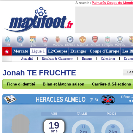
A retenir :
Palmarès Coupe du Mond
OM
PSG
Lyon
Lille
Monaco
Chelsea
Man Utd
Arsenal
Liverpool
ManCity
Ba
+ de clubs
Mercato
Ligue 1
L2/Coupes
Etranger
Coupe d'Europe
Les B
Actualité
|
Résultats & Classement
|
Buteurs
|
Calendrier
|
Equipe
Jonah TE FRUCHTE
Les
Fiche d'identité
Bilan et Matchs saison
Carrière & Sélections
Début Co
HERACLES ALMELO
(P-B)
n.
AGE
TAILLE
POIDS
19
ans
? m
? kg