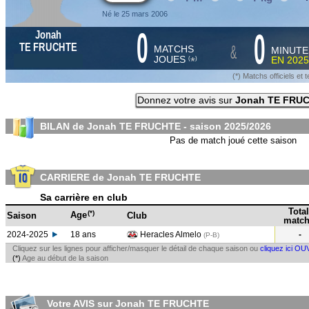
Né le 25 mars 2006
0
0
Jonah
&
TE FRUCHTE
MATCHS
MINUTE
JOUES
EN
2025
*
(
)
(*) Matchs officiels e
Donnez votre avis sur
Jonah TE FRU
BILAN de Jonah TE FRUCHTE - saison
2025/2026
Pas de match joué cette saison
CARRIERE de Jonah TE FRUCHTE
Sa carrière en club
Total
(*)
Age
Saison
Club
match
2024-2025
18 ans
Heracles Almelo
-
(P-B
)
Cliquez sur les lignes pour afficher/masquer le détail de chaque saison ou
cliquez ici OU
(*)
Age au début de la saison
Votre AVIS sur Jonah TE FRUCHTE