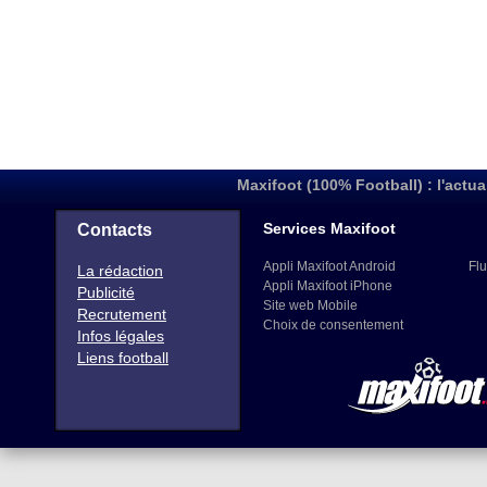
Maxifoot (100% Football) : l'actua
Services Maxifoot
Contacts
Appli Maxifoot Android
Flu
La rédaction
Appli Maxifoot iPhone
Publicité
Site web Mobile
Recrutement
Choix de consentement
Infos légales
Liens football