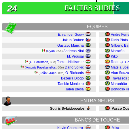
24
FAUTES SUBIES
EQUIPES
E. van der Gouw
Andre Ferre
Jakub Brabec
Dinis Pinto
Gustavo Mancha
Gilberto Bat
Andreas Ntoi
Maracás
(
Ryan
, 85e)
M. Vrousai
Kiko
Tamas Nikitscher
Rodri
(
O. Pohlmann
, 60e)
(
J. G
Dario Spikic
Mateja Stj
(
Antonis Papakanellos
, 60e)
O. Richards
Alan Souza
(
João Graça
, 89e)
Bezerra Diogo
Travassos
Tamble Monteiro
Maranhão
Jalen Blesa
Bondoso K
ENTRAINEURS
Sotiris Sylaidopoulos
Vasco Cos
BANCS DE TOUCHE
Kevin Chamorro
Mika