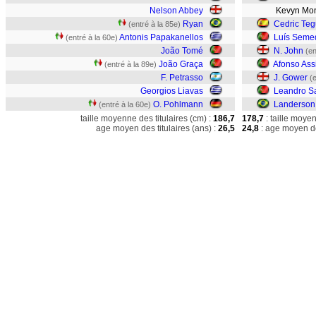
Nelson Abbey
Kevyn Mon
Ryan
Cedric Teg
(entré à la 85e)
Antonis Papakanellos
Luís Seme
(entré à la 60e)
João Tomé
N. John
(en
João Graça
Afonso Ass
(entré à la 89e)
F. Petrasso
J. Gower
(
Georgios Liavas
Leandro S
O. Pohlmann
Landerson
(entré à la 60e)
taille moyenne des titulaires (cm) :
186,7
178,7
: taille moye
age moyen des titulaires (ans) :
26,5
24,8
: age moyen de