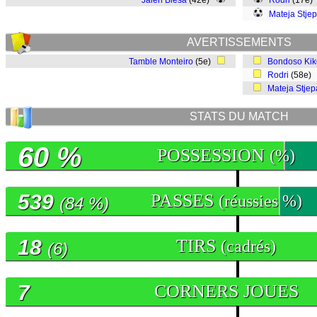
Jalen Blesa
(42e)
Rodri
(17e)
Mateja Stje
AVERTISSEMENTS
Tamble Monteiro
(5e)
Bondoso Kik
Rodri
(58e)
Mateja Stjep
STATS DU MATCH
60 %
POSSESSION
(%)
539
PASSES
(réussies %)
(84 %)
18
TIRS
(cadrés)
(6)
7
CORNERS JOUES