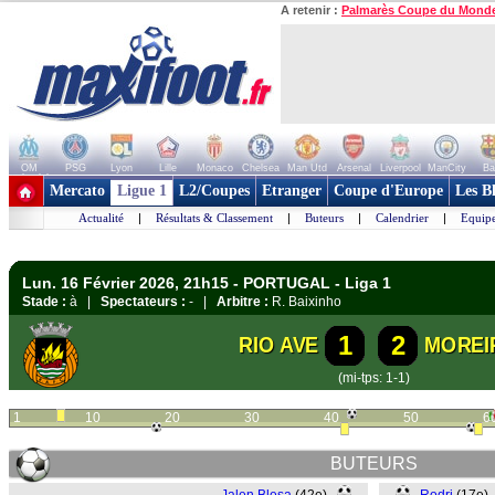
A retenir :
Palmarès Coupe du Mond
OM
PSG
Lyon
Lille
Monaco
Chelsea
Man Utd
Arsenal
Liverpool
ManCity
Ba
+ de clubs
Mercato
Ligue 1
L2/Coupes
Etranger
Coupe d'Europe
Les B
Actualité
|
Résultats & Classement
|
Buteurs
|
Calendrier
|
Equipe
Lun. 16 Février 2026, 21h15 - PORTUGAL - Liga 1
Stade :
à |
Spectateurs :
- |
Arbitre :
R. Baixinho
1
2
RIO AVE
MOREI
(mi-tps: 1-1)
1
10
20
30
40
50
6
BUTEURS