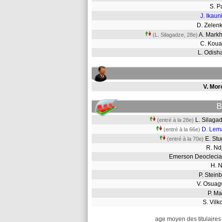
S. 
J. Ikaun
D. Zele
A. Mark
(L. Silagadze, 28e)
C. Kou
L. Odish
V. Mor
B
L. Silag
(entré à la 28e)
D. Lema
(entré à la 66e)
E. St
(entré à la 70e)
R. Nd
Emerson Deoclec
H. 
P. Stei
V. Osu
P. M
S. Vil
age moyen des titulaires 