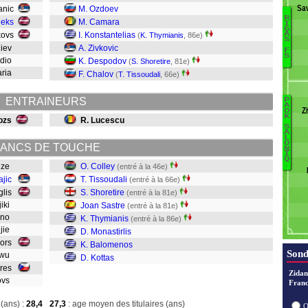
Sa
Panic
M. Ozdoev
R
ieks
M. Camara
I
G
nkovs
I. Konstantelias
A
(
K. Thymianis
, 86e)
S
M
hiev
A. Zivkovic
F
S
adio
K. Despodov
(
S. Shoretire
, 81e)
S
aria
F. Chalov
(
T. Tissoudali
, 66e)
ENTRAINEURS
P
B
A
Z
O
St
K
ozs
R. Lucescu
Ko
L
S
A
B
L
O
ANCS DE TOUCHE
M
N
I
T
Q
.
adze
O. Colley
(entré à la 46e)
Sa
jic
T. Tissoudali
(entré à la 66e)
S
uglis
S. Shoretire
(entré à la 81e)
T
jiki
Joan Sastre
(entré à la 81e)
Co
iano
K. Thymianis
(entré à la 86e)
Njie
D. Monastirlis
nbors
K. Balomenos
Sond
agwu
D. Kottas
ares
Zidan
kovs
Franc
(ans) :
28,4
27,3
: age moyen des titulaires (ans)
O