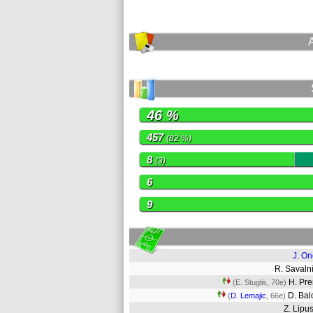
46 %
457
(82 %)
8
(3)
6
9
J. O
R. Saval
H. Pr
(E. Stuglis, 70e)
D. Bal
(
D. Lemajic
, 66e)
Z. Lip