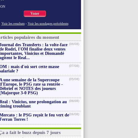
NON
Voter
Voir les resultats
-
Voir les sondages précédents
articles populaires du moment
(06/08)
Journal des Transferts : la volte-face
de Rodri, l'OM finalise deux ventes
importantes, Vinicius et Diomandé
agitent le Real...
(07/08)
OM : mais d'où sort cette masse
salariale ?
(05/08)
A une semaine de la Supercoupe
d'Europe, le PSG rate sa rentrée -
Débrief et NOTES des joueurs
(Majorque 3-0 PSG)
(06/08)
Real : Vinicius, une prolongation au
timing troublant
(06/08)
Mercato : le PSG reçoit le feu vert de
Ferran Torres !
Ça a fait le buzz depuis 7 jours