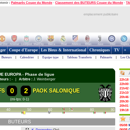
etenir :
Palmarès Coupe du Monde
-
Classement des BUTEURS Coupe du Monde
-
TA
emplacement publicitaire
n Utd
Arsenal
Liverpool
ManCity
Barca
Real
Atletico
Milan
Juve
Inter
Naples
ger
Coupe d'Europe
Les Bleus & International
Chroniques
TV
+
Buteurs
|
Calendrier
|
Equipe type
|
Tableau Transferts
|
Palmarès
|
Les Cl
UE EUROPA - Phase de ligue
teurs :
- |
Arbitre :
J. Weinberger
22h18
22h00
21h42
0
2
FS
PAOK SALONIQUE
21h10
20h46
(mi-tps: 0-1)
20h30
20h01
40
50
60
70
80
90
19h18
19h09
18h48
BUTEURS
18h37
05/08
18h29
06/08