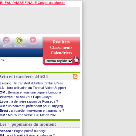
BLEAU PHASE FINALE Coupe du Monde
Résultats
Bayern
Dortmund
Classements
Calendriers
ubs
|
Actu et transferts 24h/24
Leipzig
: le transfert d'Asllani tombe à l'eau
L3
: 1ère utilisation du Football Video Support
OM
: Benatia envoie une pique à Longoria
Villarreal
: Al-Ahli veut Pape Gueye
Lyon
: la dernière saison de Fonseca ?
OM
: un nouveau prétendant pour Højbjerg
Brest
: un gardien norvégien en approche ?
OM
: McCourt a versé 120 M€ en 2026
PSG
: 4 retours dans le groupe face à Man Utd ...
Les + populaires du moment
Nice
: Kevin Carlos va partir en Italie
L1
: prison avec sursis requis contre un arbitre
Monaco
: Pogba pointé du doigt
Leganés
: c'est signé pour Luca Zidane (off.)
OM
: le club prêt à libérer Kondogbia ?