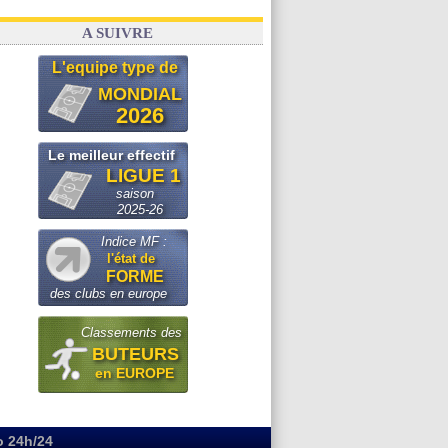
A SUIVRE
L'equipe type de
MONDIAL
2026
Le meilleur effectif
LIGUE 1
saison
2025-26
Indice MF :
l'état de
FORME
des clubs en europe
Classements des
BUTEURS
en EUROPE
o 24h/24