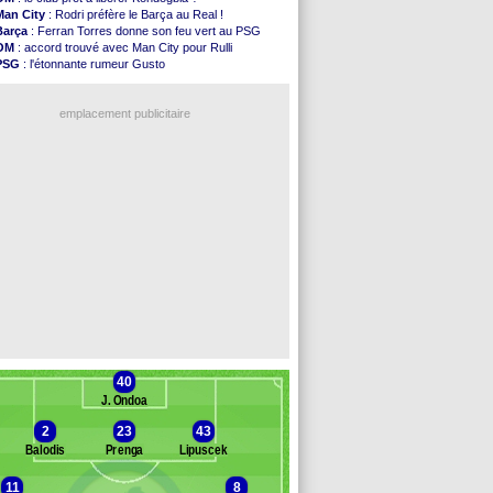
Atletico
: Ruggeri en route pour Aston Villa
Man City
: Rodri préfère le Barça au Real !
Monaco
: Filipe Luis soutient Biereth
Barça
: Ferran Torres donne son feu vert au PSG
Lyon
: Mangala prêté à Getafe (officiel)
OM
: accord trouvé avec Man City pour Rulli
PSG
: Nsoki va signer en Croatie
PSG
: l'étonnante rumeur Gusto
Arsenal
: Naples vise Gabriel Jesus
OM
: une offre pour Bulka
Real
: Mastantuono prêté à la Fiorentina (off.)
Ouganda
: Owori battu à mort à Kampala
Man City
: accord avec le Barça pour Rodri ?
emplacement publicitaire
Rennes
: Haise a prolongé (officiel)
Palace
: Tomiyasu a convaincu (officiel)
OM
: B. Genesio - "ce n'est pas idéal"
TFC
: Sion Oppong signe pour 4 ans (officiel)
PSG
: Liverpool va proposer 115 M€ pour ...
Voir les brèves précédentes
40
J. Ondoa
2
23
43
Balodis
Prenga
Lipuscek
11
8