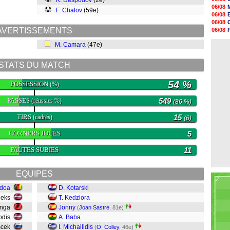
K. Despodov
(2e)
17h58
06/08
F. Chalov
(59e)
17h46
06/08
17h32
06/08
17h16
AVERTISSEMENTS
06/08
16h59
06/08
16h37
M. Camara
(47e)
06/08
16h33
16h27
STATS DU MATCH
16h22
16h07
15h46
54 %
POSSESSION
(%)
15h41
PASSES
549
(réussies %)
(86 %)
TIRS
15
(cadrés)
(6)
CORNERS JOUES
5
FAUTES SUBIES
11
EQUIPES
ndoa
D. Kotarski
nieks
T. Kedziora
enga
Jonny
(
Joan Sastre
, 81e)
odis
A. Baba
uscek
I. Michailidis
(
O. Colley
, 46e)