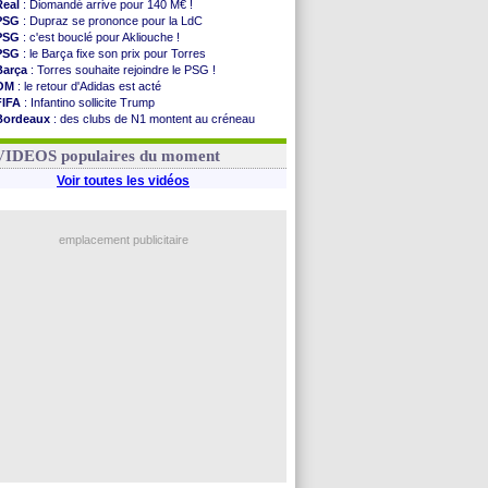
Real
: Diomandé arrive pour 140 M€ !
PSG
: Dupraz se prononce pour la LdC
PSG
: c'est bouclé pour Akliouche !
PSG
: le Barça fixe son prix pour Torres
Barça
: Torres souhaite rejoindre le PSG !
OM
: le retour d'Adidas est acté
FIFA
: Infantino sollicite Trump
Bordeaux
: des clubs de N1 montent au créneau
Argentine
: quand Medina recadre... sa mère
Real
: le démenti de Leipzig pour Diomandé
VIDEOS populaires du moment
Voir toutes les vidéos
emplacement publicitaire