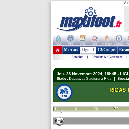
A r
OM
PSG
Lyon
Lille
Monaco
Chelsea
Ma
+ de clubs
Mercato
Ligue 1
L2/Coupes
Etran
Actualité
|
Résultats & Classement
|
Jeu. 28 Novembre 2024, 18h45 - LIG
Stade :
Daugavas Stadiona à Riga |
Specta
RIGAS 
1
10
20
30