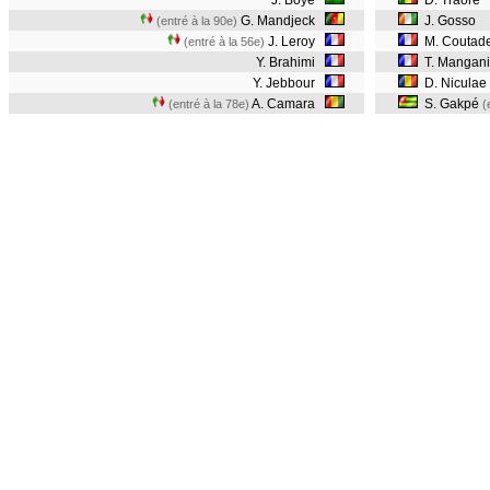
J. Boye
D. Traoré
G. Mandjeck
J. Gosso
(entré à la 90e)
J. Leroy
M. Coutad
(entré à la 56e)
Y. Brahimi
T. Mangani
Y. Jebbour
D. Niculae
A. Camara
S. Gakpé
(entré à la 78e)
(