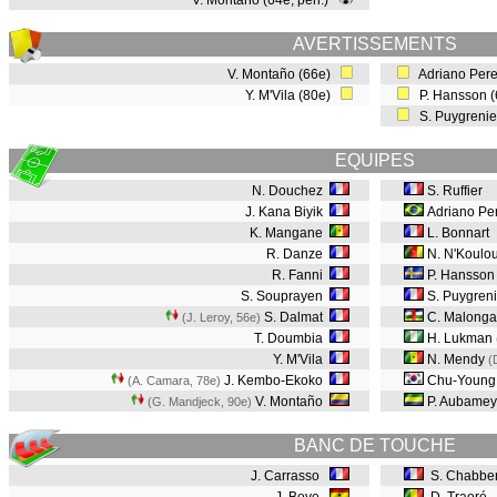
V. Montaño (64e, pen.)
AVERTISSEMENTS
V. Montaño (66e)
Adriano Pere
Y. M'Vila (80e)
P. Hansson 
S. Puygrenie
EQUIPES
N. Douchez
S. Ruffier
J. Kana Biyik
Adriano Per
K. Mangane
L. Bonnart
R. Danze
N. N'Koulo
R. Fanni
P. Hansson
S. Souprayen
S. Puygreni
S. Dalmat
C. Malonga
(J. Leroy, 56e
)
T. Doumbia
H. Lukman
Y. M'Vila
N. Mendy
(
J. Kembo-Ekoko
Chu-Young
(A. Camara, 78e
)
V. Montaño
P. Aubame
(G. Mandjeck, 90e
)
BANC DE TOUCHE
J. Carrasso
S. Chabber