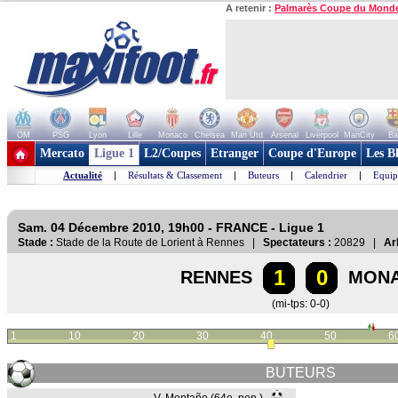
A retenir :
Palmarès Coupe du Mond
OM
PSG
Lyon
Lille
Monaco
Chelsea
Man Utd
Arsenal
Liverpool
ManCity
Ba
+ de clubs
Mercato
Ligue 1
L2/Coupes
Etranger
Coupe d'Europe
Les B
Actualité
|
Résultats & Classement
|
Buteurs
|
Calendrier
|
Equip
Sam. 04 Décembre 2010, 19h00 - FRANCE - Ligue 1
Stade :
Stade de la Route de Lorient à Rennes |
Spectateurs :
20829 |
Arb
1
0
RENNES
MON
(mi-tps: 0-0)
1
10
20
30
40
50
6
BUTEURS