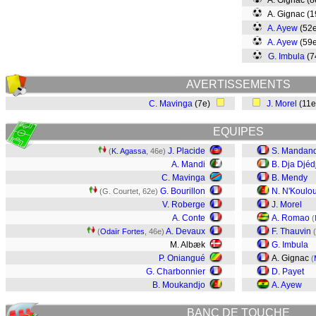
A. Gignac (
A. Gignac (
A. Ayew
(52
A. Ayew
(59
G. Imbula
(7
AVERTISSEMENTS
C. Mavinga
(7e)
J. Morel
(11
EQUIPES
J. Placide
S. Mandan
(
K. Agassa
, 46e)
A. Mandi
B. Dja Djéd
C. Mavinga
B. Mendy
G. Bourillon
N. N'Koulo
(G. Courtet, 62e)
V. Roberge
J. Morel
A. Conte
A. Romao
(
A. Devaux
F. Thauvin
(
Odaïr Fortes
, 46e)
(
M. Albæk
G. Imbula
P. Oniangué
A. Gignac
(
G. Charbonnier
D. Payet
B. Moukandjo
A. Ayew
BANC DE TOUCHE