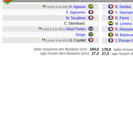
K. Agassa
B. Samba
(entré à la 46e)
F. Signorino
S. Sparag
M. Tacalfred
R. Fanni
C. Glombard
M. Lemina
Odaïr Fortes
(entré à la 46e)
R. Alessan
Diego
M. Batshua
G. Courtet
(entré à la 62e)
J. Porsan-
taille moyenne des titulaires (cm) :
184,0
179,9
: taille moye
age moyen des titulaires (ans) :
27,2
27,3
: age moyen de