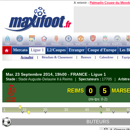
A retenir :
Palmarès Coupe du Mond
OM
PSG
Lyon
Lille
Monaco
Chelsea
Man Utd
Arsenal
Liverpool
ManCity
Ba
+ de clubs
Mercato
Ligue 1
L2/Coupes
Etranger
Coupe d'Europe
Les B
Actualité
|
Résultats & Classement
|
Buteurs
|
Calendrier
|
Equip
Mar. 23 Septembre 2014, 19h00 - FRANCE - Ligue 1
Stade :
Stade Auguste-Delaune II à Reims |
Spectateurs :
17705 |
Arbitre
0
5
REIMS
MARSE
(mi-tps: 0-2)
1
10
20
30
40
50
6
BUTEURS