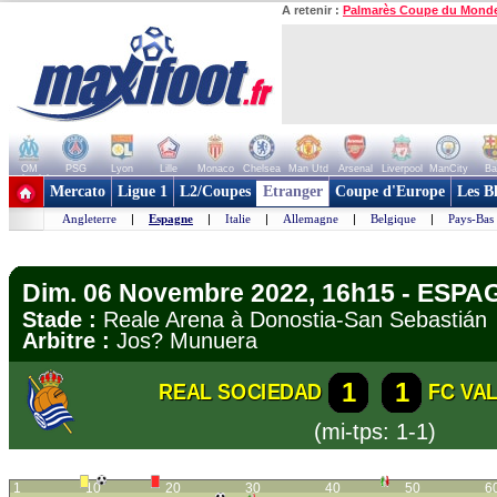
A retenir :
Palmarès Coupe du Mond
OM
PSG
Lyon
Lille
Monaco
Chelsea
Man Utd
Arsenal
Liverpool
ManCity
Ba
+ de clubs
Mercato
Ligue 1
L2/Coupes
Etranger
Coupe d'Europe
Les B
Angleterre
|
Espagne
|
Italie
|
Allemagne
|
Belgique
|
Pays-Bas
Dim. 06 Novembre 2022, 16h15 - ESPAG
Stade :
Reale Arena à Donostia-San Sebasti
Arbitre :
Jos? Munuera
1
1
REAL SOCIEDAD
FC VA
(mi-tps: 1-1)
1
10
20
30
40
50
6