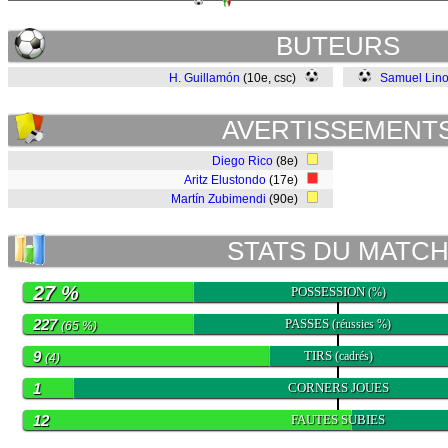
BUTEURS
H. Guillamón
(10e, csc)
Samuel Lin
AVERTISSEMENT
Diego Rico
(8e)
Aritz Elustondo
(17e)
Martín Zubimendi
(90e)
STATS DU MATC
27 %
POSSESSION
(%)
227
PASSES
(réussies %)
(65 %)
9
TIRS
(cadrés)
(4)
1
CORNERS JOUES
12
FAUTES SUBIES