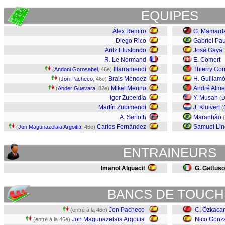
EQUIPES
Álex Remiro
G. Mamarda
Diego Rico
Gabriel Pau
Aritz Elustondo
José Gayá
R. Le Normand
E. Cömert
Illarramendi
Thierry Cor
(
Andoni Gorosabel
, 46e)
Brais Méndez
H. Guillam
(
Jon Pacheco
, 46e)
Mikel Merino
André Alme
(
Ander Guevara
, 82e)
Igor Zubeldía
Y. Musah
(
D
Martín Zubimendi
J. Kluivert
(
A. Sørloth
Maranhão
(
Carlos Fernández
Samuel Lin
(
Jon Magunazelaia Argoitia
, 46e)
ENTRAINEURS
Imanol Alguacil
G. Gattuso
BANCS DE TOUCH
Jon Pacheco
C. Özkacar
(entré à la 46e)
Jon Magunazelaia Argoitia
Nico Gonz
(entré à la 46e)