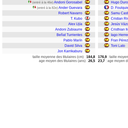
Andoni Gorosabel
Hugo Duro
(entré à la 46e)
Ander Guevara
D. Foulqui
(entré à la 82e)
Robert Navarro
Samu Casti
T. Kubo
Cristian Ri
Alex Ujía
Jesús Váz
Andoni Zubiaurre
Cristhian 
Beñat Turrientes
Iago Herre
Pablo Marín
Fran Pérez
David Silva
Toni Lato
Jon Karrikaburu
taille moyenne des titulaires (cm) :
184,8
176,9
: taille moye
age moyen des titulaires (ans) :
26,5
23,7
: age moyen de