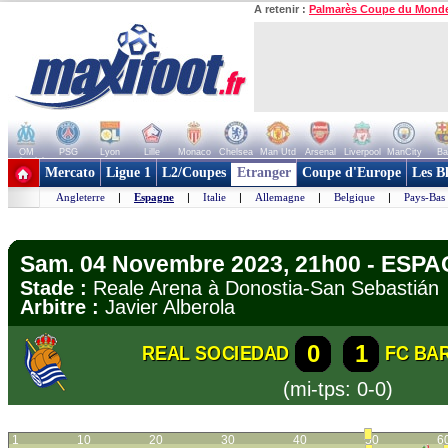
A retenir :
Palmarès Coupe du Mond
OM
PSG
Lyon
Lille
Monaco
Chelsea
Man Utd
Arsenal
Liverpool
ManCity
Ba
+ de clubs
Mercato
Ligue 1
L2/Coupes
Etranger
Coupe d'Europe
Les B
Angleterre
|
Espagne
|
Italie
|
Allemagne
|
Belgique
|
Pays-Bas
Sam. 04 Novembre 2023, 21h00 - ESPA
Stade :
Reale Arena à Donostia-San Sebasti
Arbitre :
Javier Alberola
0
1
REAL SOCIEDAD
FC BA
(mi-tps: 0-0)
1
10
20
30
40
50
6