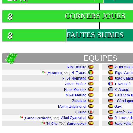
8
CORNERS JOUES
8
FAUTES SUBIES
EQUIPES
Álex Remiro
M. ter Steg
H. Traoré
Íñigo Martí
(
Elustondo
, 63e)
R. Le Normand
João Canc
Aihen Muñoz
J. Koundé
Brais Méndez
R. Araújo
Mikel Merino
Alejandro 
Zubeldia
I. Gündoga
Martín Zubimendi
Gavi
T. Kubo
Fermín
(
Fer
Mikel Oyarzabal
R. Lewand
(
Carlos Fernández
, 84e)
Barrenetxea
João Félix
(
M. Cho
, 79e)
(