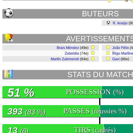
BUTEURS
R. Araújo
(9
AVERTISSEMENT
Brais Méndez
(49e)
João Félix
(
Zubeldia
(74e)
Íñigo Martín
Martín Zubimendi
(84e)
Gavi
(86e)
STATS DU MATC
51 %
POSSESSION
(%)
393
PASSES
(réussies %)
(83 %)
13
TIRS
(cadrés)
(6)