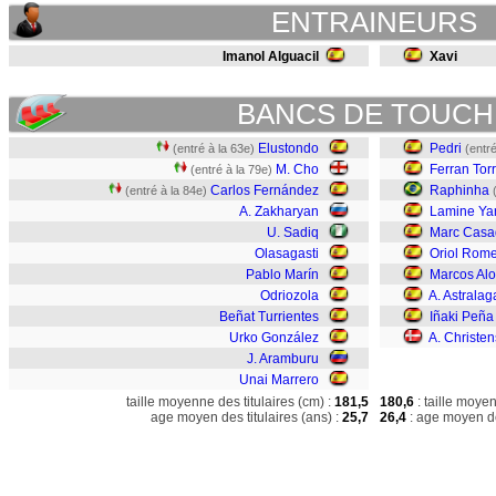
ENTRAINEURS
Imanol Alguacil
Xavi
BANCS DE TOUCH
Elustondo
Pedri
(entré à la 63e)
(entré
M. Cho
Ferran Tor
(entré à la 79e)
Carlos Fernández
Raphinha
(entré à la 84e)
A. Zakharyan
Lamine Ya
U. Sadiq
Marc Casa
Olasagasti
Oriol Rom
Pablo Marín
Marcos Al
Odriozola
A. Astralag
Beñat Turrientes
Iñaki Peña
Urko González
A. Christe
J. Aramburu
Unai Marrero
taille moyenne des titulaires (cm) :
181,5
180,6
: taille moye
age moyen des titulaires (ans) :
25,7
26,4
: age moyen de