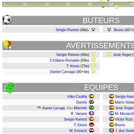
1
10
20
30
40
50
6
BUTEURS
Sergio Ramos
(48e)
Bruno
(45+1
AVERTISSEMENT
Sergio Ramos
(45e)
José Ángel
(
Cristiano Ronaldo
(69e)
T. Kroos
(75e)
Daniel Carvajal
(90+4e)
EQUIPES
Kiko Casilla
Sergio Ase
Danilo
Mario Gasp
Marcelo
José Ángel
(
Daniel Carvajal
, 45e)
R. Varane
M. Musacch
Sergio Ramos
Víctor Ruíz
T. Kroos
Bruno
M. Kovacic
J. dos Sant