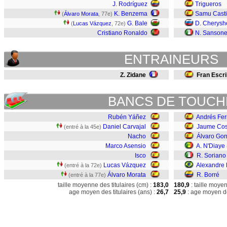
J. Rodríguez
Trigueros
K. Benzema
Samu Casti
(
Álvaro Morata
, 77e)
G. Bale
D. Cherysh
(
Lucas Vázquez
, 72e)
Cristiano Ronaldo
N. Sanson
ENTRAINEURS
Z. Zidane
Fran Escr
BANCS DE TOUCH
Rubén Yáñez
Andrés Fe
Daniel Carvajal
Jaume Cos
(entré à la 45e)
Nacho
Álvaro Gon
Marco Asensio
A. N'Diaye
Isco
R. Soriano
Lucas Vázquez
Alexandre 
(entré à la 72e)
Álvaro Morata
R. Borré
(entré à la 77e)
taille moyenne des titulaires (cm) :
183,0
180,9
: taille moye
age moyen des titulaires (ans) :
26,7
25,9
: age moyen de