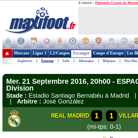
A retenir :
Palmarès Coupe du Mond
OM
PSG
Lyon
Lille
Monaco
Chelsea
Man Utd
Arsenal
Liverpool
ManCity
Ba
+ de clubs
Mercato
Ligue 1
L2/Coupes
Etranger
Coupe d'Europe
Les B
Angleterre
|
Espagne
|
Italie
|
Allemagne
|
Belgique
|
Pays-Bas
Mer. 21 Septembre 2016, 20h00 - ESPA
Division
Stade :
Estadio Santiago Bernabéu à Madrid
|
Arbitre :
José González
1
1
REAL MADRID
VILLA
(mi-tps: 0-1)