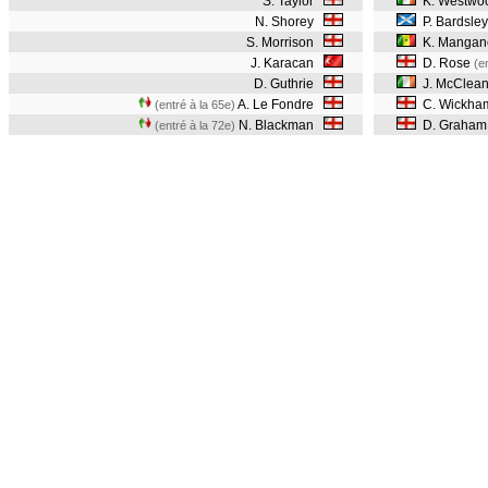
S. Taylor
K. Westwo
N. Shorey
P. Bardsley
S. Morrison
K. Mangan
J. Karacan
D. Rose
(e
D. Guthrie
J. McClea
A. Le Fondre
C. Wickha
(entré à la 65e)
N. Blackman
D. Graha
(entré à la 72e)