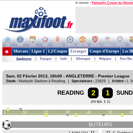
A retenir :
Palmarès Coupe du Mond
OM
PSG
Lyon
Lille
Monaco
Chelsea
Man Utd
Arsenal
Liverpool
ManCity
Ba
+ de clubs
Mercato
Ligue 1
L2/Coupes
Etranger
Coupe d'Europe
Les B
Angleterre
|
Espagne
|
Italie
|
Allemagne
|
Belgique
|
Pays-Bas
Sam. 02 Février 2013, 16h00 - ANGLETERRE - Premier League
Stade :
Madejski Stadium à Reading |
Spectateurs :
23829 |
Arbitre :
L. 
2
1
READING
SUND
(mi-tps: 1-1)
1
10
20
30
40
50
6
BUTEURS