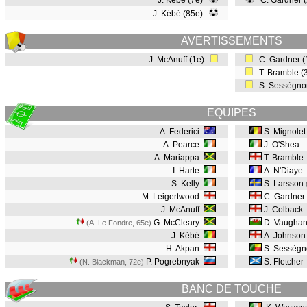
J. Kébé (7e)
C. Gardner (
J. Kébé (85e)
AVERTISSEMENTS
J. McAnuff (1e)
C. Gardner 
T. Bramble (
S. Sessègno
EQUIPES
A. Federici
S. Mignolet
A. Pearce
J. O'Shea
A. Mariappa
T. Bramble
I. Harte
A. N'Diaye
S. Kelly
S. Larsson
M. Leigertwood
C. Gardner
J. McAnuff
J. Colback
G. McCleary
D. Vaugha
(A. Le Fondre, 65e
)
J. Kébé
A. Johnson
H. Akpan
S. Sessèg
P. Pogrebnyak
S. Fletcher
(N. Blackman, 72e
)
BANC DE TOUCHE