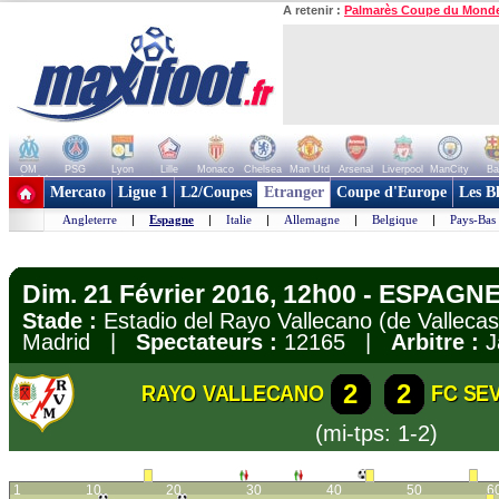
A retenir :
Palmarès Coupe du Mond
OM
PSG
Lyon
Lille
Monaco
Chelsea
Man Utd
Arsenal
Liverpool
ManCity
Ba
+ de clubs
Mercato
Ligue 1
L2/Coupes
Etranger
Coupe d'Europe
Les B
Angleterre
|
Espagne
|
Italie
|
Allemagne
|
Belgique
|
Pays-Bas
Dim. 21 Février 2016, 12h00 - ESPAGNE 
Stade :
Estadio del Rayo Vallecano (de Vallecas
Madrid |
Spectateurs :
12165 |
Arbitre :
J
2
2
RAYO VALLECANO
FC SE
(mi-tps: 1-2)
1
10
20
30
40
50
6