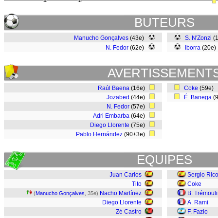
BUTEURS
Manucho Gonçalves
(43e)
S. N'Zonzi
(
N. Fedor
(62e)
Iborra
(20e
AVERTISSEMENT
Raúl Baena
(16e)
Coke
(59e)
Jozabed
(44e)
É. Banega
(
N. Fedor
(57e)
Adri Embarba
(64e)
Diego Llorente
(75e)
Pablo Hernández
(90+3e)
EQUIPES
Juan Carlos
Sergio Ric
Tito
Coke
Nacho Martínez
B. Trémoul
(
Manucho Gonçalves
, 35e)
Diego Llorente
A. Rami
Zé Castro
F. Fazio