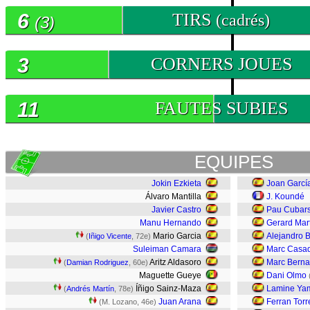
6
TIRS
(cadrés)
(3)
3
CORNERS JOUES
11
FAUTES SUBIES
EQUIPES
Jokin Ezkieta
Joan Garcí
Álvaro Mantilla
J. Koundé
Javier Castro
Pau Cubars
Manu Hernando
Gerard Mar
Mario Garcia
Alejandro 
(
Iñigo Vicente
, 72e)
Suleiman Camara
Marc Casa
Aritz Aldasoro
Marc Berna
(
Damian Rodriguez
, 60e)
Maguette Gueye
Dani Olmo
Íñigo Sainz-Maza
Lamine Ya
(
Andrés Martín
, 78e)
Juan Arana
Ferran Torr
(M. Lozano, 46e)