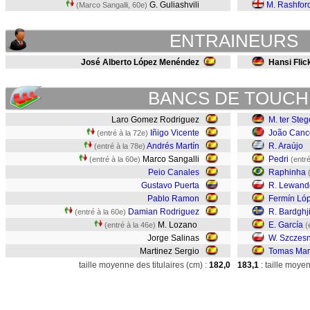
G. Guliashvili
M. Rashfor
(Marco Sangalli, 60e)
ENTRAINEURS
José Alberto López Menéndez
Hansi Flic
BANCS DE TOUCH
Laro Gomez Rodriguez
M. ter Ste
Iñigo Vicente
João Canc
(entré à la 72e)
Andrés Martín
R. Araújo
(entré à la 78e)
Marco Sangalli
Pedri
(entré à la 60e)
(entré
Peio Canales
Raphinha
Gustavo Puerta
R. Lewand
Pablo Ramon
Fermín Ló
Damian Rodriguez
R. Bardghj
(entré à la 60e)
M. Lozano
E. García
(entré à la 46e)
(
Jorge Salinas
W. Szczes
Martinez Sergio
Tomas Ma
taille moyenne des titulaires (cm) :
182,0
183,1
: taille moye