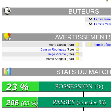
BUTEURS
Ferran Torre
Lamine Yam
AVERTISSEMENT
Mario Garcia (29e)
Fermín Lópe
Damian Rodriguez
(71e)
Iñigo Vicente
(83e)
Marco Sangalli (89e)
STATS DU MATC
23 %
POSSESSION
(%)
206
PASSES
(réussies %)
(63 %)