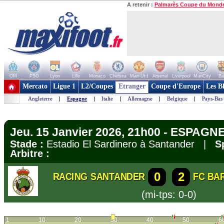
A retenir :
Palmarès Coupe du Mond
OM
PSG
Lyon
Lille
Monaco
Chelsea
Man Utd
Arsenal
Liverpool
ManCity
Ba
+ de clubs
Mercato
Ligue 1
L2/Coupes
Etranger
Coupe d'Europe
Les B
Angleterre
|
Espagne
|
Italie
|
Allemagne
|
Belgique
|
Pays-Bas
Jeu. 15 Janvier 2026, 21h00 - ESPAGNE
Stade :
Estadio El Sardinero à Santander |
S
Arbitre :
0
2
RACING SANTANDER
FC BA
(mi-tps: 0-0)
1
10
20
30
40
50
6