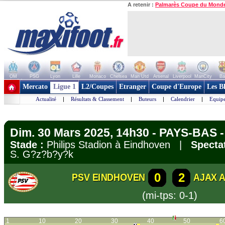
A retenir :
Palmarès Coupe du Mond
OM
PSG
Lyon
Lille
Monaco
Chelsea
Man Utd
Arsenal
Liverpool
ManCity
Ba
+ de clubs
Mercato
Ligue 1
L2/Coupes
Etranger
Coupe d'Europe
Les B
Actualité
|
Résultats & Classement
|
Buteurs
|
Calendrier
|
Equipe
Dim. 30 Mars 2025, 14h30 - PAYS-BAS - 
Stade :
Philips Stadion à Eindhoven |
Specta
S. G?z?b?y?k
0
2
PSV EINDHOVEN
AJAX 
(mi-tps: 0-1)
1
10
20
30
40
50
6