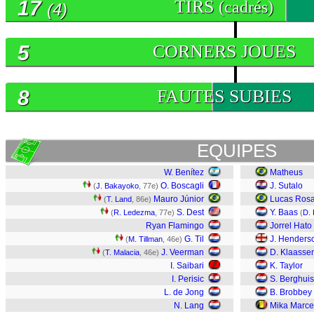
17
TIRS
(cadrés)
(4)
5
CORNERS JOUES
8
FAUTES SUBIES
EQUIPES
W. Benítez
Matheus
O. Boscagli
J. Sutalo
(
J. Bakayoko
, 77e)
Mauro Júnior
Lucas Ros
(
T. Land
, 86e)
S. Dest
Y. Baas
(
R. Ledezma
, 77e)
(
D. 
Ryan Flamingo
Jorrel Hato
G. Til
J. Henders
(
M. Tillman
, 46e)
J. Veerman
D. Klaasse
(
T. Malacia
, 46e)
I. Saibari
K. Taylor
I. Perisic
S. Berghuis
L. de Jong
B. Brobbey
N. Lang
Mika Marce