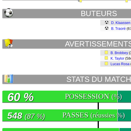
BUTEURS
D. Klaassen
B. Traoré
(6
AVERTISSEMENT
B. Brobbey
(
K. Taylor
(58
Lucas Rosa
STATS DU MATC
60 %
POSSESSION
(%)
548
PASSES
(réussies %)
(87 %)