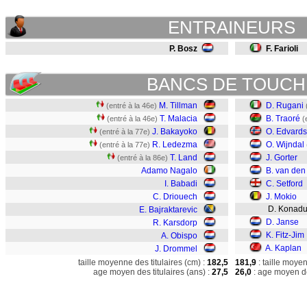
ENTRAINEURS
P. Bosz
F. Farioli
BANCS DE TOUCH
M. Tillman
D. Rugani
(entré à la 46e)
T. Malacia
B. Traoré
(entré à la 46e)
(
J. Bakayoko
O. Edvard
(entré à la 77e)
R. Ledezma
O. Wijndal
(entré à la 77e)
T. Land
J. Gorter
(entré à la 86e)
Adamo Nagalo
B. van de
I. Babadi
C. Setford
C. Driouech
J. Mokio
D. Konad
E. Bajraktarevic
D. Janse
R. Karsdorp
K. Fitz-Jim
A. Obispo
A. Kaplan
J. Drommel
taille moyenne des titulaires (cm) :
182,5
181,9
: taille moye
age moyen des titulaires (ans) :
27,5
26,0
: age moyen de