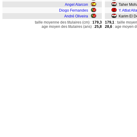
Angel Alarcon
Taher Moh
Diogo Fernandes
Y. Attiat All
André Oliveira
Karim El D
taille moyenne des titulaires (cm) :
179,3
179,1
: taille moye
age moyen des titulaires (ans) :
25,8
28,6
: age moyen de