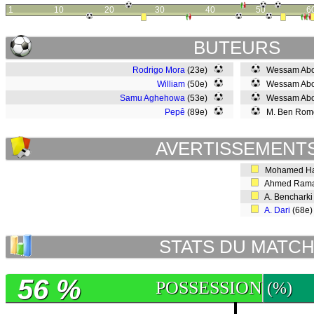
1
10
20
30
40
50
6
BUTEURS
Rodrigo Mora
(23e)
Wessam Abou
William
(50e)
Wessam Abou 
Samu Aghehowa
(53e)
Wessam Abou
Pepê
(89e)
M. Ben Rom
AVERTISSEMENT
Mohamed Ha
Ahmed Rama
A. Bencharki
A. Dari
(68e
STATS DU MATC
56 %
POSSESSION
(%)