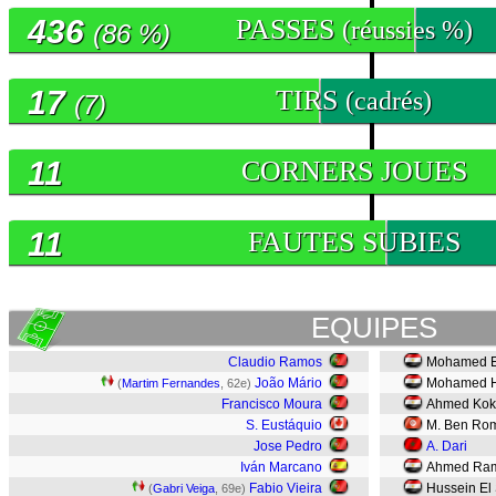
436
PASSES
(réussies %)
(86 %)
17
TIRS
(cadrés)
(7)
11
CORNERS JOUES
11
FAUTES SUBIES
EQUIPES
Claudio Ramos
Mohamed E
João Mário
Mohamed 
(
Martim Fernandes
, 62e)
Francisco Moura
Ahmed Kok
S. Eustáquio
M. Ben Ro
Jose Pedro
A. Dari
Iván Marcano
Ahmed Ra
Fabio Vieira
Hussein El
(
Gabri Veiga
, 69e)