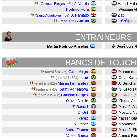
A. Varela
Hamdi Fat
(
Gonçalo Borges
, 46e)
Rodrigo Mora
Wessam Ab
PLE
D. Namaso
Zizo
(
Samu Aghehowa
, 46e)
William
Trézéguet
(
Pepê
, 69e)
(
ENTRAINEURS
Martín Rodrigo Anselmi
José Luis R
BANCS DE TOUCH
Gabri Veiga
Mohamed M
(entré à la 69e)
Pepê
Omar Kam
(entré à la 69e)
Martim Fernandes
A. Benchar
(entré à la 62e)
Samu Aghehowa
N. Gradisa
(entré à la 46e)
Gonçalo Borges
A. Dieng
(entré à la 46e)
(e
Otavio Ataide
Khaled Abd
Z. Sanusi
Mostafa Al
D. Gül
Mostafa Ma
T. Pérez
Yasser Ibr
N. Pérez
Mohamed E
Andre Franco
Mostafa Sh
Vasco Sousa
Ahmed Re