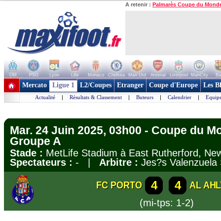
A retenir :
Palmarès Coupe du Mond
OM
PSG
Lyon
Lille
Monaco
Chelsea
Man Utd
Arsenal
Liverpool
ManCity
Ba
+ de clubs
Mercato
Ligue 1
L2/Coupes
Etranger
Coupe d'Europe
Les B
Actualité
|
Résultats & Classement
|
Buteurs
|
Calendrier
|
Equipe
Mar. 24 Juin 2025, 03h00 - Coupe du M
Groupe A
Stade :
MetLife Stadium à East Rutherford, N
Spectateurs :
- |
Arbitre :
Jes?s Valenzuela
4
4
FC PORTO
AL AHL
(mi-tps: 1-2)