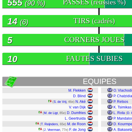
555
PASSES
(réussies %)
(90 %)
14
TIRS
(cadrés)
(6)
5
CORNERS JOUES
10
FAUTES SUBIES
EQUIPES
M. Flekken
O. Vlachod
D. Blind
P. Chatzidi
N. Aké
P. Retsos
(
S. de Vrij
, 46e)
V. van Dijk
K. Tsimikas
D. Dumfries
L. Rota
(
M. de Ligt
, 85e)
(
D. 
L. Geertruida
P. Mandalo
M. de Roon
D. Kourmpe
(
T. Reijnders
, 65e)
F. de Jong
A. Bakaset
(
J. Veerman
, 77e)