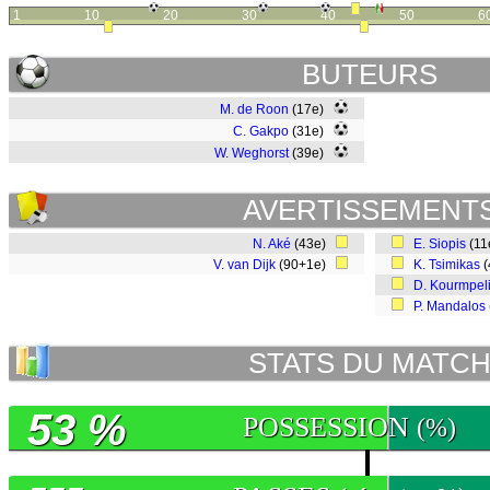
1
10
20
30
40
50
6
BUTEURS
M. de Roon
(17e)
C. Gakpo
(31e)
W. Weghorst
(39e)
AVERTISSEMENT
N. Aké
(43e)
E. Siopis
(1
V. van Dijk
(90+1e)
K. Tsimikas
(
D. Kourmpel
P. Mandalos
STATS DU MATC
53 %
POSSESSION
(%)