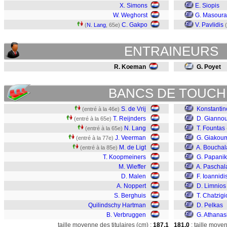
X. Simons
E. Siopis
W. Weghorst
G. Masoura
C. Gakpo
V. Pavlidis
(
N. Lang
, 65e)
(
ENTRAINEURS
R. Koeman
G. Poyet
BANCS DE TOUCH
S. de Vrij
Konstantin
(entré à la 46e)
T. Reijnders
D. Giannou
(entré à la 65e)
N. Lang
T. Fountas
(entré à la 65e)
J. Veerman
G. Giakou
(entré à la 77e)
M. de Ligt
A. Bouchal
(entré à la 85e)
T. Koopmeiners
G. Papani
M. Wieffer
A. Paschal
D. Malen
F. Ioannidi
A. Noppert
D. Limnios
S. Berghuis
T. Chatzig
Quilindschy Hartman
D. Pelkas
B. Verbruggen
G. Athanas
taille moyenne des titulaires (cm) :
187,1
181,0
: taille moye