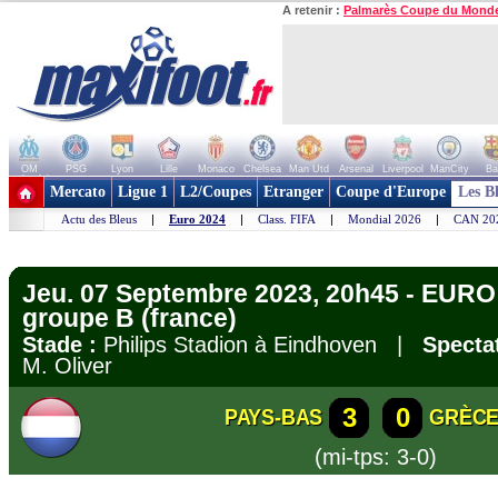
A retenir :
Palmarès Coupe du Mond
OM
PSG
Lyon
Lille
Monaco
Chelsea
Man Utd
Arsenal
Liverpool
ManCity
Ba
+ de clubs
Mercato
Ligue 1
L2/Coupes
Etranger
Coupe d'Europe
Les B
Actu des Bleus
|
Euro 2024
|
Class. FIFA
|
Mondial 2026
|
CAN 20
Jeu. 07 Septembre 2023, 20h45 - EURO 
groupe B (france)
Stade :
Philips Stadion à Eindhoven |
Specta
M. Oliver
3
0
PAYS-BAS
GRÈC
(mi-tps: 3-0)