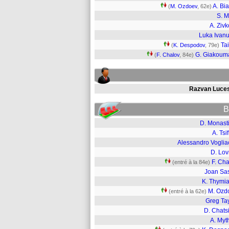
A. Bi
(
M. Ozdoev
, 62e)
S. M
A. Zivk
Luka Ivan
Ta
(
K. Despodov
, 79e)
G. Giakoum
(
F. Chalov
, 84e)
Razvan Luce
B
D. Monasti
A. Tsif
Alessandro Voglia
D. Lov
F. Cha
(entré à la 84e)
Joan Sas
K. Thymia
M. Ozd
(entré à la 62e)
Greg Tay
D. Chats
A. Myt