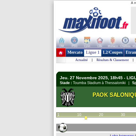
A r
OM
PSG
Lyon
Lille
Monaco
Chelsea
Ma
+ de clubs
Mercato
Ligue 1
L2/Coupes
Etran
Actualité
|
Résultats & Classement
|
Jeu. 27 Novembre 2025, 18h45 - LIG
Stade :
Toumba Stadium à Thessaloniki |
Sp
PAOK SALONIQ
1
10
20
30