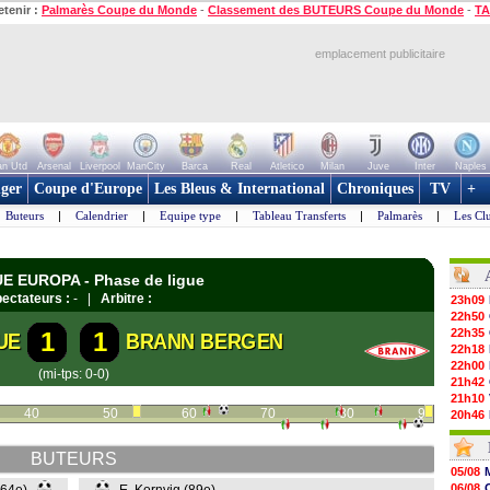
etenir :
Palmarès Coupe du Monde
-
Classement des BUTEURS Coupe du Monde
-
TA
emplacement publicitaire
n Utd
Arsenal
Liverpool
ManCity
Barca
Real
Atletico
Milan
Juve
Inter
Naples
ger
Coupe d'Europe
Les Bleus & International
Chroniques
TV
+
Buteurs
|
Calendrier
|
Equipe type
|
Tableau Transferts
|
Palmarès
|
Les Cl
UE EUROPA - Phase de ligue
ectateurs :
- |
Arbitre :
23h09
22h50
22h35
1
1
UE
BRANN BERGEN
22h18
22h00
(mi-tps: 0-0)
21h42
21h10
40
50
60
70
80
90
20h46
20h30
20h01
BUTEURS
19h18
05/08
19h09
06/08