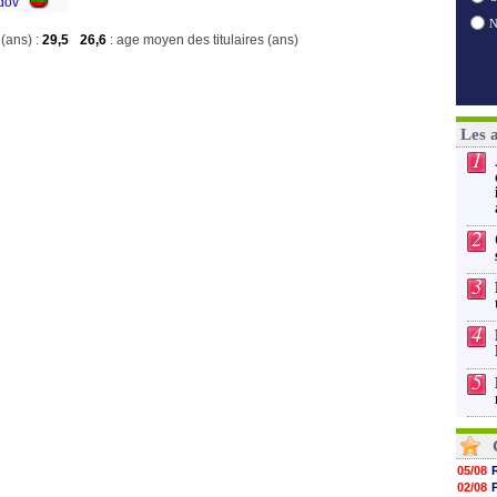
dov
(ans) :
29,5
26,6
: age moyen des titulaires (ans)
Les 
1
2
3
4
5
05/08
02/08