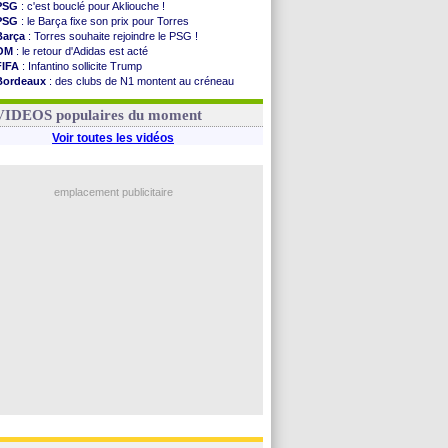
PSG
: c'est bouclé pour Akliouche !
PSG
: le Barça fixe son prix pour Torres
Barça
: Torres souhaite rejoindre le PSG !
OM
: le retour d'Adidas est acté
FIFA
: Infantino sollicite Trump
Bordeaux
: des clubs de N1 montent au créneau
Argentine
: quand Medina recadre... sa mère
Real
: le démenti de Leipzig pour Diomandé
VIDEOS populaires du moment
Voir toutes les vidéos
emplacement publicitaire