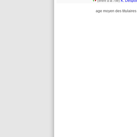
K. Despo
(entré à la 79e)
age moyen des titulaires 