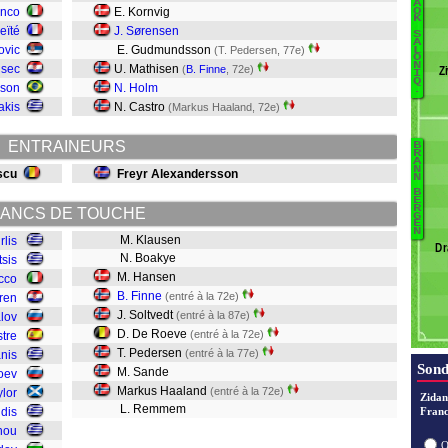
A
anco
E. Kornvig
O
K
D
eïté
J. Sørensen
S
A
M
ovic
E. Gudmundsson
(T. Pedersen, 77e)
L
O
C
N
usec
U. Mathisen
(
B. Finne
, 72e)
Z
I
Ta
Q
ison
N. Holm
.
O
akis
N. Castro
(Markus Haaland, 72e)
T
Sa
ENTRAINEURS
B
B
R
C
A
N
L
scu
Freyr Alexandersson
N
V
H
B
E
R
Ts
ANCS DE TOUCHE
S
G
E
M
P
N
M. Klausen
rlis
Dr
D
N. Boakye
tsis
S
M. Hansen
cco
Fi
B. Finne
(entré à la 72e)
ren
H
J. Soltvedt
(entré à la 87e)
lov
D. De Roeve
(entré à la 72e)
tre
T. Pedersen
(entré à la 77e)
nis
Sond
M. Sande
oev
Markus Haaland
(entré à la 72e)
lor
Zidan
L. Remmem
idis
Franc
hou
O