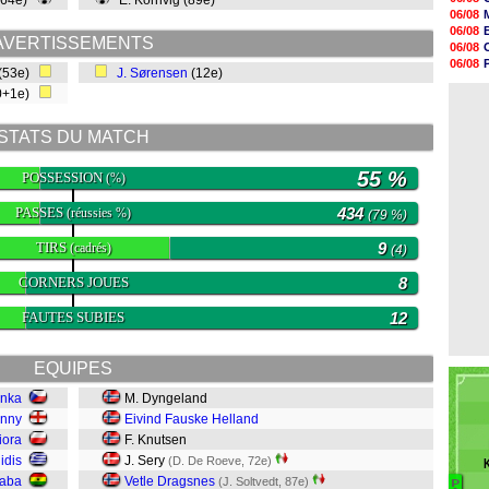
(64e)
E. Kornvig (89e)
18h48
06/08
18h37
06/08
18h29
AVERTISSEMENTS
06/08
17h58
06/08
(53e)
J. Sørensen
(12e)
17h46
06/08
17h32
0+1e)
06/08
17h16
16h59
STATS DU MATCH
16h37
16h33
16h27
55 %
POSSESSION
(%)
16h22
PASSES
434
(réussies %)
(79 %)
TIRS
9
(cadrés)
(4)
CORNERS JOUES
8
FAUTES SUBIES
12
EQUIPES
enka
M. Dyngeland
enny
Eivind Fauske Helland
iora
F. Knutsen
lidis
J. Sery
(D. De Roeve, 72e)
Baba
Vetle Dragsnes
(J. Soltvedt, 87e)
P
B