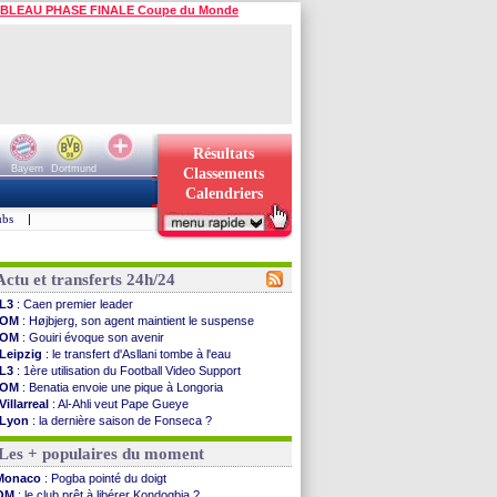
BLEAU PHASE FINALE Coupe du Monde
Résultats
Bayern
Dortmund
Classements
Calendriers
ubs
|
Actu et transferts 24h/24
L3
: Caen premier leader
OM
: Højbjerg, son agent maintient le suspense
OM
: Gouiri évoque son avenir
Leipzig
: le transfert d'Asllani tombe à l'eau
L3
: 1ère utilisation du Football Video Support
OM
: Benatia envoie une pique à Longoria
Villarreal
: Al-Ahli veut Pape Gueye
Lyon
: la dernière saison de Fonseca ?
OM
: un nouveau prétendant pour Højbjerg
Les + populaires du moment
Brest
: un gardien norvégien en approche ?
OM
: McCourt a versé 120 M€ en 2026
Monaco
: Pogba pointé du doigt
PSG
: 4 retours dans le groupe face à Man Utd ...
OM
: le club prêt à libérer Kondogbia ?