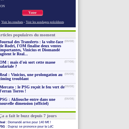
NON
Voter
Voir les resultats
-
Voir les sondages précédents
articles populaires du moment
(06/08)
Journal des Transferts : la volte-face
de Rodri, l'OM finalise deux ventes
importantes, Vinicius et Diomandé
agitent le Real...
(07/08)
OM : mais d'où sort cette masse
salariale ?
(06/08)
Real : Vinicius, une prolongation au
timing troublant
(06/08)
Mercato : le PSG reçoit le feu vert de
Ferran Torres !
(06/08)
PSG : Akliouche entre dans une
nouvelle dimension (officiel)
Ça a fait le buzz depuis 7 jours
Real
: Diomandé arrive pour 140 M€ !
PSG
: Dupraz se prononce pour la LdC