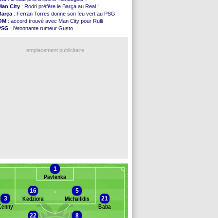
Nice
: Kevin Carlos va partir en Italie
Man City
: Rodri préfère le Barça au Real !
L1
: prison avec sursis requis contre un arbitre
Barça
: Ferran Torres donne son feu vert au PSG
Leganés
: c'est signé pour Luca Zidane (off.)
OM
: accord trouvé avec Man City pour Rulli
Atletico
: Ruggeri en route pour Aston Villa
PSG
: l'étonnante rumeur Gusto
Monaco
: Filipe Luis soutient Biereth
OM
: une offre pour Bulka
Lyon
: Mangala prêté à Getafe (officiel)
Ouganda
: Owori battu à mort à Kampala
PSG
: Nsoki va signer en Croatie
emplacement publicitaire
Arsenal
: Naples vise Gabriel Jesus
Real
: Mastantuono prêté à la Fiorentina (off.)
Man City
: accord avec le Barça pour Rodri ?
Rennes
: Haise a prolongé (officiel)
Palace
: Tomiyasu a convaincu (officiel)
Voir les brèves précédentes
1
Pavlenka
16
5
3
21
Kedziora
Michailidis
Kenny
Baba
22
8
anc des remplaçants
PAOK Saloniq.