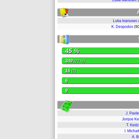
Luka Ivanusec
Luka Ivanusec
K. Despodov
(9
45 %
349
(77 %)
16
(7)
6
9
J. Pavl
Jonjoe K
T. Kedz
I. Michai
A. 