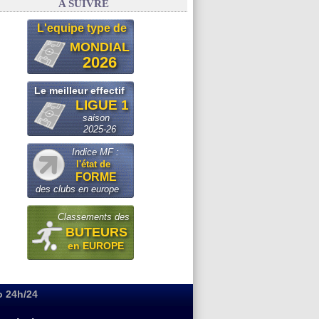
A SUIVRE
L'equipe type de
MONDIAL
2026
Le meilleur effectif
LIGUE 1
saison
2025-26
Indice MF :
l'état de
FORME
des clubs en europe
Classements des
BUTEURS
en EUROPE
o 24h/24