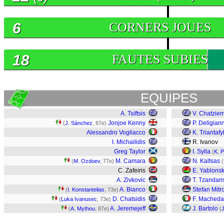
6
CORNERS JOUES
18
FAUTES SUBIES
EQUIPES
A. Tsiftsis
V. Chatzie
Jonjoe Kenny
P. Deligiann
(
J. Sánchez
, 87e)
Alessandro Vogliacco
K. Triantaf
I. Michailidis
R. Ivanov
Greg Taylor
I. Sylla
(
K. 
M. Camara
N. Kaltsas
(
M. Ozdoev
, 77e)
(
C. Zafeiris
E. Yablonsk
A. Zivkovic
T. Tzandari
A. Bianco
Stefan Mitr
(
I. Konstantelias
, 73e)
D. Chatsidis
F. Macheda
(
Luka Ivanusec
, 73e)
A. Jeremejeff
J. Bartolo
(
A. Mythou
, 87e)
(