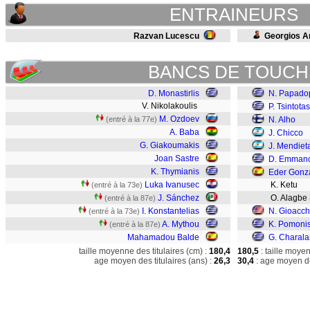
ENTRAINEURS
Razvan Lucescu
Georgios A
BANCS DE TOUCH
D. Monastirlis
N. Papado
V. Nikolakoulis
P. Tsintotas
M. Ozdoev
(entré à la 77e)
N. Alho
A. Baba
J. Chicco
G. Giakoumakis
J. Mendiet
Joan Sastre
D. Emmanou
K. Thymianis
Eder Gonz
Luka Ivanusec
K. Ketu
(entré à la 73e)
J. Sánchez
O. Alagbe
(entré à la 87e)
I. Konstantelias
N. Gioacch
(entré à la 73e)
A. Mythou
K. Pomoni
(entré à la 87e)
Mahamadou Balde
G. Charal
taille moyenne des titulaires (cm) :
180,4
180,5
: taille moye
age moyen des titulaires (ans) :
26,3
30,4
: age moyen de