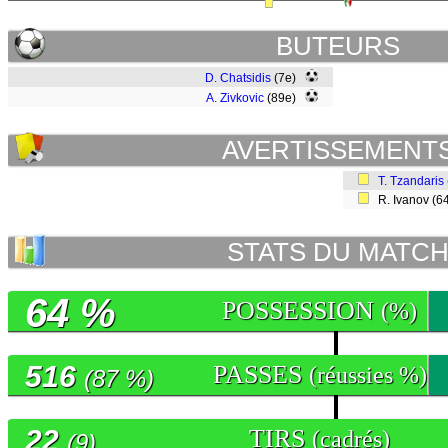
BUTEURS
D. Chatsidis
(7e)
A. Zivkovic
(89e)
AVERTISSEMENT
T. Tzandaris
R. Ivanov (6
STATS DU MATC
64 %
POSSESSION
(%)
516
PASSES
(réussies %)
(87 %)
22
TIRS
(cadrés)
(9)