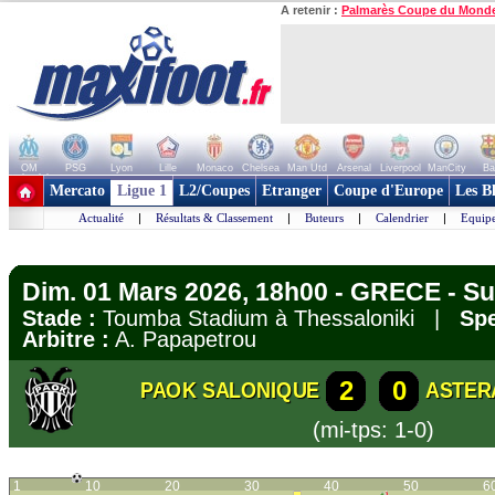
A retenir :
Palmarès Coupe du Mond
OM
PSG
Lyon
Lille
Monaco
Chelsea
Man Utd
Arsenal
Liverpool
ManCity
Ba
+ de clubs
Mercato
Ligue 1
L2/Coupes
Etranger
Coupe d'Europe
Les B
Actualité
|
Résultats & Classement
|
Buteurs
|
Calendrier
|
Equipe
Dim. 01 Mars 2026, 18h00 - GRECE - S
Stade :
Toumba Stadium à Thessaloniki |
Spe
Arbitre :
A. Papapetrou
2
0
PAOK SALONIQUE
ASTER
(mi-tps: 1-0)
1
10
20
30
40
50
6