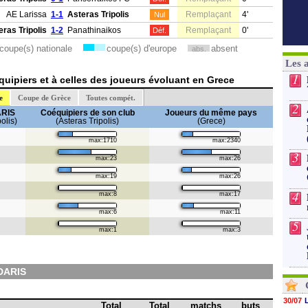
AE Larissa
1-1
Asteras Tripolis
Remplaçant
4'
Nul
eras Tripolis
1-2
Panathinaikos
Remplaçant
0'
Déf.
coupe(s) nationale
coupe(s) d'europe
absent
abs.
Les 
1
uipiers et à celles des joueurs évoluant en Grece
e
Coupe de Grèce
Toutes compét.
2
ARIS
Coéquipiers de son club
Joueurs du même pays
olis)
(Asteras Tripolis)
(Grece)
max:1710
max:2340
3
max:23
max:26
max:19
max:26
4
max:8
max:17
max:6
max:11
5
max:1
max:3
DARIS
30/07
Total
Total
matchs
buts