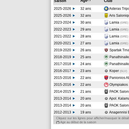
Age
Saison
Club
2025-2026
32 ans
Asteras Trip
2025-2026
32 ans
Aris Saloni
2023-2024
30 ans
Lamia
(GRE
)
2022-2023
29 ans
Lamia
(GRE
)
2021-2022
28 ans
Lamia
(GRE
)
2020-2021
27 ans
Lamia
(GRE
)
2019-2020
26 ans
Spartak Trn
2018-2019
25 ans
Panathinai
2017-2018
24 ans
Panathinai
2016-2017
23 ans
Koper
(SLV
)
2015-2016
22 ans
Panionios A
2015-2016
22 ans
Olympiakos
2014-2015
21 ans
PAOK Salon
2013-2014
20 ans
Apol. Kalam
2013-2014
20 ans
PAOK Salon
2012-2013
19 ans
Anagennisi
Cliquez sur les lignes pour afficher/masquer le déta
(*)
Age au début de la saison