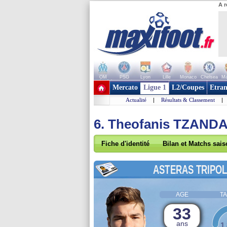
A r
OM
PSG
Lyon
Lille
Monaco
Chelsea
Ma
+ de clubs
Mercato
Ligue 1
L2/Coupes
Etran
Actualité
|
Résultats & Classement
|
6. Theofanis TZAND
Fiche d'identité
Bilan et Matchs sai
ASTERAS TRIPOL
AGE
TA
33
ans
1