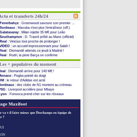
Actu et transferts 24h/24
Fenerbahçe
: Greenwood savoure son premier ...
Bordeaux
: Mavuba n'est plus l'entraîneur (off.)
Galatasaray
: Milan rejette 35 M€ pour Leão
Southampton
: D. Traoré prêté au Mans (officiel)
Real
: Vinicius tout proche de prolonger !
VIDEO
: un accueil impressionnant pour Salah !
Real
: Diomandé attendu ce jeudi à Madrid !
Real
: Rodri, la piste Barça se confirme
PSG
: Akliouche arrive ce jeudi à Paris !
Les + populaires du moment
Médias
: la Liga quitte beIN Sports !
PSG
: pas d'inquiétude pour Rafael Pol
Real
: Diomandé arrive pour 140 M€ !
Real
: ça se complique pour Rodri !
Monaco
: Pogba pointé du doigt
Barça
: Ferran Torres donne son feu vert au ...
OM
: le retour d'Adidas est acté
FIFA
: des excuses après le projet
Bordeaux
: des clubs de N1 montent au créneau
Abha
: c'est fait pour Fekir (officiel)
PSG
: Liverpool accélère pour Mbaye
Real
: réponse imminente de Vinicius
Lyon
: Fonseca prend cher sur les réseaux
Arsenal
: Nørgaard transféré à Everton (off.)
Trabzonspor
: une annonce pour Salah !
Al-Ahli
: Deschamps a discuté !
Real
: une nouvelle offre pour Vinicius
age Maxifoot
PSG
: Luis Enrique satisfait malgré tout
Monaco
: Pogba pointé du doigt
e va t-il faire mieux que Deschamps en équipe de
Rennes
: Zabiri n'est pas fan de la L1
e ?
Rennes
: une offre de Fulham pour Aït Boudlal
VIDEO
: Thomasson et Cresswell réconciliés
UI
Dunkerque
: Nzonzi avait des pistes en L1
NON
Voir les brèves précédentes