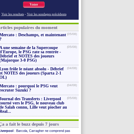
Voter
Voir les resultats
-
Voir les sondages précédents
articles populaires du moment
(05/08)
Mercato : Deschamps, et maintenant
?
(05/08)
A une semaine de la Supercoupe
d'Europe, le PSG rate sa rentrée -
Débrief et NOTES des joueurs
(Majorque 3-0 PSG)
(04/08)
Lyon frôle le néant absolu - Débrief
et NOTES des joueurs (Sparta 2-1
OL)
(04/08)
Mercato : pourquoi le PSG veut
recruter Suzuki ?
(05/08)
Journal des Transferts : Liverpool
tourné vers le PSG, le nouveau club
de Salah connu, Lille veut piocher au
Real...
Ça a fait le buzz depuis 7 jours
Liverpool
: Barcola, Carragher ne comprend pas