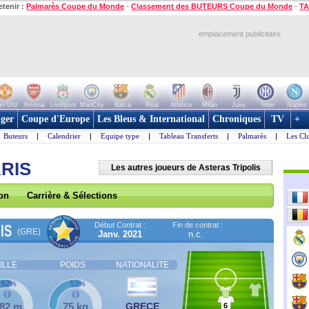
etenir :
Palmarès Coupe du Monde
-
Classement des BUTEURS Coupe du Monde
-
TA
emplacement publicitaire
n Utd
Arsenal
Liverpool
ManCity
Barca
Real
Atletico
Milan
Juve
Inter
Naples
ger
Coupe d'Europe
Les Bleus & International
Chroniques
TV
+
Buteurs
|
Calendrier
|
Equipe type
|
Tableau Transferts
|
Palmarès
|
Les Cl
ARIS
Les autres joueurs de Asteras Tripolis
son
Carrière & Sélections
Début Contrat :
Fin de contrat :
IS
(GRE)
Janv. 2021
n.c.
ILLE
POIDS
NATIONALITE
52%
53%
,82 m
75 kg
GRECE
6