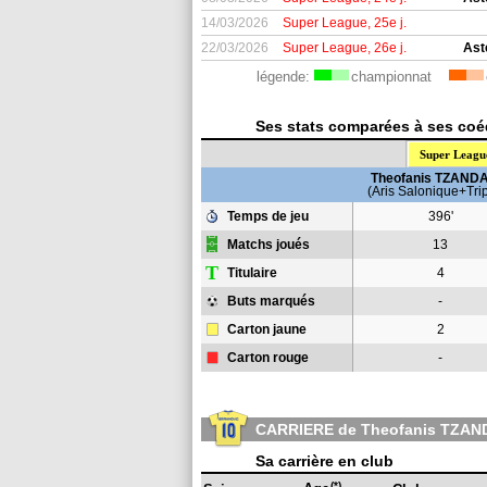
14/03/2026
Super League, 25e j.
22/03/2026
Super League, 26e j.
Ast
légende:
championnat
Ses stats comparées à ses coéq
Super Leagu
Theofanis TZAND
(Aris Salonique+Trip
Temps de jeu
396'
Matchs joués
13
T
Titulaire
4
Buts marqués
-
Carton jaune
2
Carton rouge
-
CARRIERE de Theofanis TZAN
Sa carrière en club
(*)