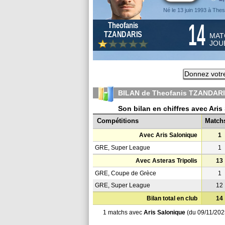
Né le 13 juin 1993 à Thes
14
Theofanis
TZANDARIS
MAT
JOU
Donnez votr
BILAN de Theofanis TZANDARI
Son bilan en chiffres avec Aris
Compétitions
Match
Avec Aris Salonique
1
GRE, Super League
1
Avec Asteras Tripolis
13
GRE, Coupe de Grèce
1
GRE, Super League
12
Bilan total en club
14
1 matchs avec
Aris Salonique
(du 09/11/202