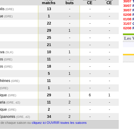
30/07
matchs
buts
CE
CE
30/07
olis
13
-
-
-
(GRE)
30/07
02/08
que
1
-
-
-
(GRE)
01/08
22
-
-
-
31/07
02/08
29
1
-
-
01/08
03/08
25
-
-
-
Les 
21
-
-
-
ava
10
1
-
-
(SLK
)
kos
11
-
-
-
(GRE
)
kos
18
-
-
-
(GRE
)
5
1
-
-
thènes
11
-
-
-
(GRE
)
1
-
-
-
(GRE
)
ique
29
1
6
1
(GRE
)
aria
11
2
-
-
(GRE, d2)
ique
2
-
-
-
(GRE
)
 Epanomis
34
2
-
-
(GRE, d2)
il de chaque saison ou
cliquez ici OUVRIR toutes les saisons