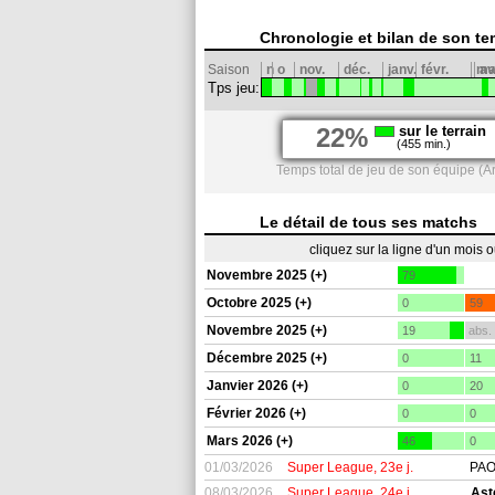
Chronologie et bilan de son te
Saison
n
o
nov.
déc.
janv.
févr.
ma
av
Tps jeu:
22%
sur le terrain
(455 min.)
Temps total de jeu de son équipe (Ar
Le détail de tous ses matchs
cliquez sur la ligne d'un mois 
Novembre 2025 (+)
79
Octobre 2025 (+)
0
59
Novembre 2025 (+)
19
abs.
Décembre 2025 (+)
0
11
Janvier 2026 (+)
0
20
Février 2026 (+)
0
0
Mars 2026 (+)
46
0
01/03/2026
Super League, 23e j.
PAO
08/03/2026
Super League, 24e j.
Ast