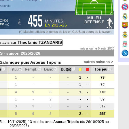
saloniki
455
MILIEU
&
CHS
MINUTES
DEFENSIF
ES
EN
2025-26
*
(
)
(*) Matchs officiels et temps de jeu en CLUB au cours de la saison
e avis sur
Theofanis TZANDARIS
mis à jour le 6 aoû. 2026
S - saison
2025/2026
autres saisons >
 Salonique puis Asteras Tripolis
s
Titu.
Rempl.
Banc
But(s)
Tps jeu
?
?
?
?
?
?
1
-
-
-
1
-
79'
1
-
-
-
1
-
79'
4
9
8
-
1
-
376'
1
-
2
-
-
-
59'
3
9
6
-
1
-
317'
5
9
8
-
2
-
455'
5 au 10/11/2025), 13 matchs avec
Asteras Tripolis
(du 26/10/2025 au
23/03/2026)