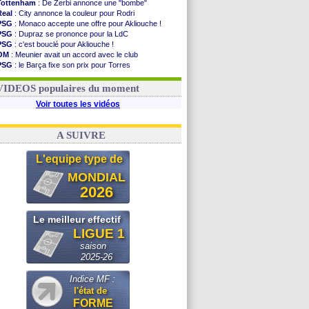
Tottenham
: De Zerbi annonce une "bombe"
Real
: City annonce la couleur pour Rodri
PSG
: Monaco accepte une offre pour Akliouche !
PSG
: Dupraz se prononce pour la LdC
PSG
: c'est bouclé pour Akliouche !
OM
: Meunier avait un accord avec le club
PSG
: le Barça fixe son prix pour Torres
Barça
: Torres souhaite rejoindre le PSG !
FIFA
: Infantino sollicite Trump
VIDEOS populaires du moment
Voir toutes les vidéos
A SUIVRE
L'equipe type de
MONDIAL
2026
Le meilleur effectif
LIGUE 1
saison
2025-26
Indice MF :
l'état de
FORME