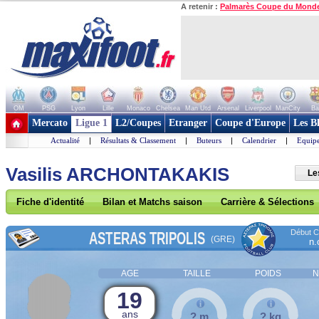
A retenir :
Palmarès Coupe du Mond
OM
PSG
Lyon
Lille
Monaco
Chelsea
Man Utd
Arsenal
Liverpool
ManCity
Ba
+ de clubs
Mercato
Ligue 1
L2/Coupes
Etranger
Coupe d'Europe
Les B
Actualité
|
Résultats & Classement
|
Buteurs
|
Calendrier
|
Equipe
Vasilis ARCHONTAKAKIS
Le
Fiche d'identité
Bilan et Matchs saison
Carrière & Sélections
Début Co
ASTERAS TRIPOLIS
(GRE)
n.
AGE
TAILLE
POIDS
N
19
ans
? m
? kg