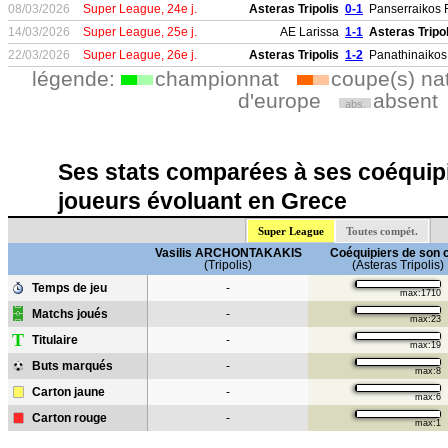
08/03/2026
Super League, 24e j.
Asteras Tripolis
0-1
Panserraikos 
14/03/2026
Super League, 25e j.
AE Larissa
1-1
Asteras Tripol
22/03/2026
Super League, 26e j.
Asteras Tripolis
1-2
Panathinaikos
légende:
championnat
coupe(s) na
d'europe
absent
abs.
Ses stats comparées à ses coéquipi
joueurs évoluant en Grece
Super League
Toutes compét.
Vasilis ARCHONTAKAKIS
Coéquipiers de son 
(Tripolis)
(Asteras Tripolis)
Temps de jeu
-
max:1710
Matchs joués
-
max:23
T
Titulaire
-
max:19
Buts marqués
-
max:8
Carton jaune
-
max:6
Carton rouge
-
max:1