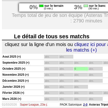
0%
sur le terrain
3%
sur le banc
(0 min.)
(90 min.)
Temps total de jeu de son équipe (Asteras Tr
: 2790 minutes
Le détail de tous ses matchs
cliquez sur la ligne d'un mois ou
cliquez ici pour 
les matchs (+)
Aout 2025 (+)
abs.
abs.
Septembre 2025 (+)
abs.
abs.
abs.
abs.
abs
Octobre 2025 (+)
abs.
abs.
0
abs.
Novembre 2025 (+)
abs.
abs.
abs.
abs.
Décembre 2025 (+)
abs.
abs.
abs.
abs.
Janvier 2026 (+)
abs.
abs.
abs.
Février 2026 (+)
abs.
abs.
abs.
abs.
abs
Mars 2026 (+)
abs.
abs.
abs.
abs.
01/03/2026
Super League, 23e j.
PAOK Salonique
2-0
Asteras Tripol