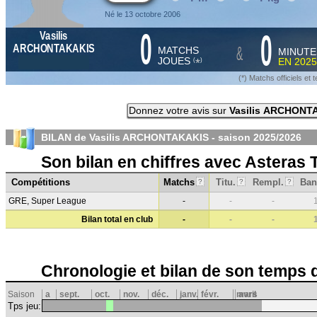
Né le 13 octobre 2006
0
0
Vasilis
&
ARCHONTAKAKIS
MATCHS
MINUTE
JOUES
EN
2025
*
(
)
(*) Matchs officiels e
Donnez votre avis sur
Vasilis ARCHONT
BILAN de Vasilis ARCHONTAKAKIS - saison
2025/2026
Son bilan en chiffres avec Asteras T
Compétitions
Matchs
Titu.
Rempl.
Ban
?
?
?
GRE, Super League
-
-
-
Bilan total en club
-
-
-
Chronologie et bilan de son temps 
Saison
a
sept.
oct.
nov.
déc.
janv.
févr.
mars
avril
Tps jeu: