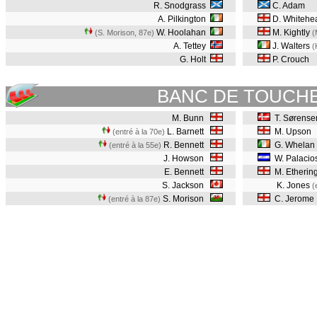
R. Snodgrass
C. Adam
A. Pilkington
D. Whitehe
W. Hoolahan
M. Kightly
(S. Morison, 87e
)
(
A. Tettey
J. Walters
(
G. Holt
P. Crouch
BANC DE TOUCH
M. Bunn
T. Sørense
L. Barnett
M. Upson
(entré à la 70e)
R. Bennett
G. Whelan
(entré à la 55e)
J. Howson
W. Palacio
E. Bennett
M. Etherin
S. Jackson
K. Jones
(
S. Morison
C. Jerome
(entré à la 87e)