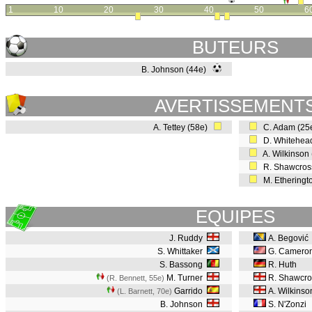
1
10
20
30
40
50
6
BUTEURS
B. Johnson (44e)
AVERTISSEMENT
A. Tettey (58e)
C. Adam (25
D. Whitehea
A. Wilkinson
R. Shawcros
M. Etheringt
EQUIPES
J. Ruddy
A. Begović
S. Whittaker
G. Camero
S. Bassong
R. Huth
M. Turner
R. Shawcro
(R. Bennett, 55e
)
Garrido
A. Wilkins
(L. Barnett, 70e
)
B. Johnson
S. N'Zonzi