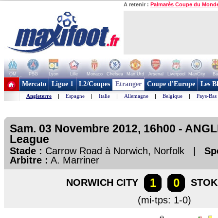
A retenir :
Palmarès Coupe du Mond
OM
PSG
Lyon
Lille
Monaco
Chelsea
Man Utd
Arsenal
Liverpool
ManCity
Ba
+ de clubs
Mercato
Ligue 1
L2/Coupes
Etranger
Coupe d'Europe
Les B
Angleterre
|
Espagne
|
Italie
|
Allemagne
|
Belgique
|
Pays-Bas
Sam. 03 Novembre 2012, 16h00 - ANG
League
Stade :
Carrow Road à Norwich, Norfolk |
Sp
Arbitre :
A. Marriner
1
0
NORWICH CITY
STOK
(mi-tps: 1-0)