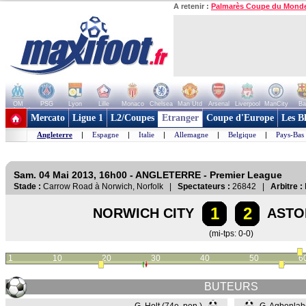
A retenir :
Palmarès Coupe du Mond
OM
PSG
Lyon
Lille
Monaco
Chelsea
Man Utd
Arsenal
Liverpool
ManCity
Ba
+ de clubs
Mercato
Ligue 1
L2/Coupes
Etranger
Coupe d'Europe
Les B
Angleterre
|
Espagne
|
Italie
|
Allemagne
|
Belgique
|
Pays-Bas
Sam. 04 Mai 2013, 16h00 - ANGLETERRE - Premier League
Stade :
Carrow Road à Norwich, Norfolk |
Spectateurs :
26842 |
Arbitre :
1
2
NORWICH CITY
ASTO
(mi-tps: 0-0)
1
10
20
30
40
50
6
BUTEURS