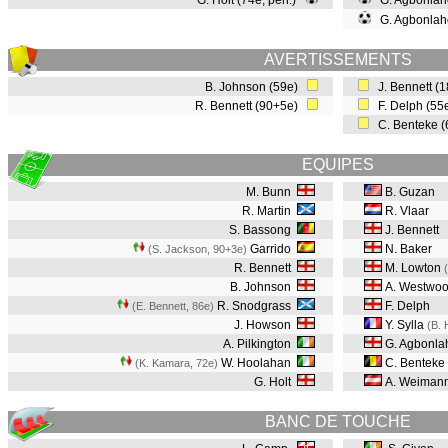
G. Holt (74e, pen.)
G. Agbonlah
G. Agbonlah
AVERTISSEMENTS
B. Johnson (59e)
J. Bennett (
R. Bennett (90+5e)
F. Delph (55
C. Benteke 
EQUIPES
M. Bunn
B. Guzan
R. Martin
R. Vlaar
S. Bassong
J. Bennett
Garrido
N. Baker
(S. Jackson, 90+3e
)
R. Bennett
M. Lowton
B. Johnson
A. Westwo
R. Snodgrass
F. Delph
(E. Bennett, 86e
)
J. Howson
Y. Sylla
(B. 
A. Pilkington
G. Agbonla
W. Hoolahan
C. Benteke
(K. Kamara, 72e
)
G. Holt
A. Weiman
BANC DE TOUCHE