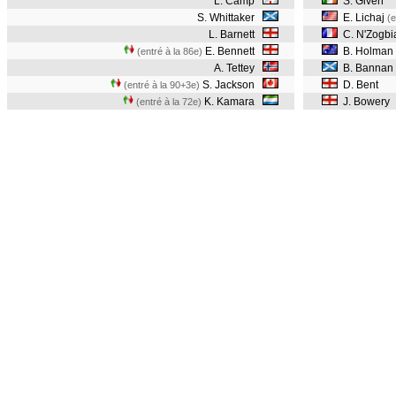
L. Camp
S. Given
S. Whittaker
E. Lichaj
(e
L. Barnett
C. N'Zogbi
E. Bennett
B. Holman
(entré à la 86e)
A. Tettey
B. Bannan
S. Jackson
D. Bent
(entré à la 90+3e)
K. Kamara
J. Bowery
(entré à la 72e)