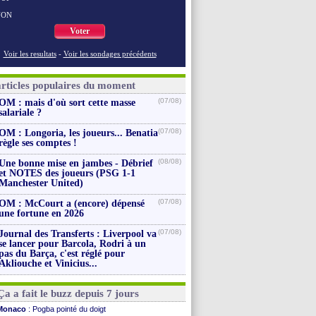
NON
Voter
Voir les resultats
-
Voir les sondages précédents
articles populaires du moment
(07/08)
OM : mais d'où sort cette masse
salariale ?
(07/08)
OM : Longoria, les joueurs... Benatia
règle ses comptes !
(08/08)
Une bonne mise en jambes - Débrief
et NOTES des joueurs (PSG 1-1
Manchester United)
(07/08)
OM : McCourt a (encore) dépensé
une fortune en 2026
(07/08)
Journal des Transferts : Liverpool va
se lancer pour Barcola, Rodri à un
pas du Barça, c'est réglé pour
Akliouche et Vinicius...
Ça a fait le buzz depuis 7 jours
Monaco
: Pogba pointé du doigt