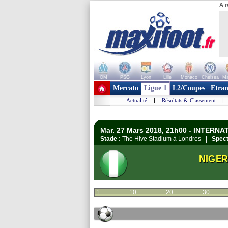
A r
OM
PSG
Lyon
Lille
Monaco
Chelsea
Ma
+ de clubs
Mercato
Ligue 1
L2/Coupes
Etran
Actualité
|
Résultats & Classement
|
Mar. 27 Mars 2018, 21h00 - INTERN
Stade :
The Hive Stadium à Londres |
Spect
NIGER
1
10
20
30