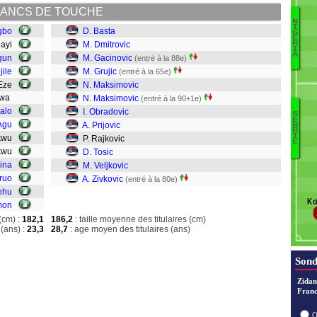
ANCS DE TOUCHE
N
I
gbo
D. Basta
G
A
E
jayi
M. Dmitrovic
R
Aj
I
A
gun
M. Gacinovic
(entré à la 88e)
B
jile
M. Grujic
(entré à la 65e)
Ec
 Eze
N. Maksimovic
Ez
enwa
N. Maksimovic
(entré à la 90+1e)
halo
I. Obradovic
Ig
S
E
Agu
A
A. Prijovic
Ba
R
B
I
J
ukwu
P. Rajkovic
D
E
O
ukwu
G
D. Tosic
Ai
Aina
Gr
M. Veljkovic
O
M
ruo
A. Zivkovic
(entré à la 80e)
S
M
ehu
Ko
S
O
mon
Pr
(cm) :
182,1
186,2
: taille moyenne des titulaires (cm)
(ans) :
23,3
28,7
: age moyen des titulaires (ans)
R
To
Ve
Sond
Z
Zidan
Franc
O