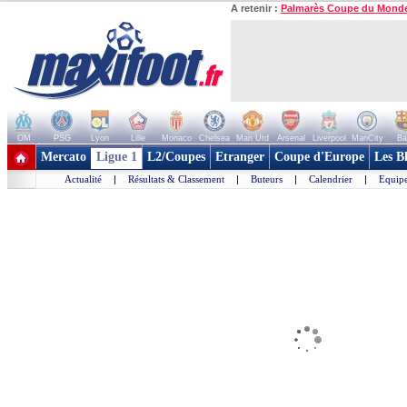
A retenir :
Palmarès Coupe du Mond
OM
PSG
Lyon
Lille
Monaco
Chelsea
Man Utd
Arsenal
Liverpool
ManCity
Ba
+ de clubs
Mercato
Ligue 1
L2/Coupes
Etranger
Coupe d'Europe
Les B
Actualité
|
Résultats & Classement
|
Buteurs
|
Calendrier
|
Equipe