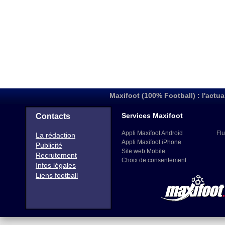
Maxifoot (100% Football) : l'actua
Services Maxifoot
Contacts
Appli Maxifoot Android
Flu
La rédaction
Appli Maxifoot iPhone
Publicité
Site web Mobile
Recrutement
Choix de consentement
Infos légales
Liens football