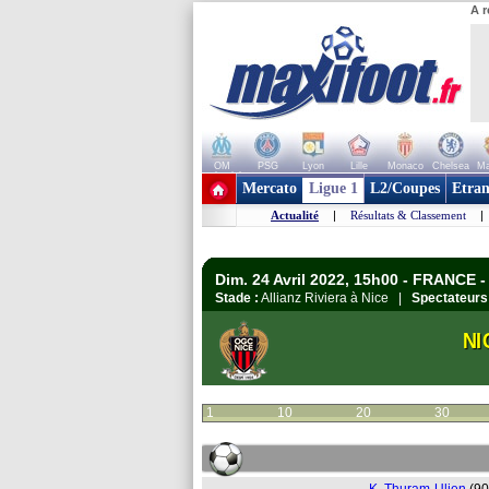
A r
OM
PSG
Lyon
Lille
Monaco
Chelsea
Ma
+ de clubs
Mercato
Ligue 1
L2/Coupes
Etran
Actualité
|
Résultats & Classement
|
Dim. 24 Avril 2022, 15h00 - FRANCE -
Stade :
Allianz Riviera à Nice |
Spectateurs
NI
1
10
20
30