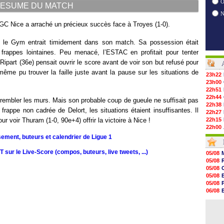
O
ESUME DU MATCH
’OGC Nice a arraché un précieux succès face à Troyes (1-0).
s, le Gym entrait timidement dans son match. Sa possession était
 frappes lointaines. Peu menacé, l’ESTAC en profitait pour tenter
 Ripart (36e) pensait ouvrir le score avant de voir son but refusé pour
 même pu trouver la faille juste avant la pause sur les situations de
23h22
23h00
22h51
22h44
 trembler les murs. Mais son probable coup de gueule ne suffisait pas
22h38
frappe non cadrée de Delort, les situations étaient insuffisantes. Il
22h27
ur voir Thuram (1-0, 90e+4) offrir la victoire à Nice !
22h15
22h00
21h48
sement, buteurs et calendrier de Ligue 1
21h39
21h26
sur le Live-Score (compos, buteurs, live tweets, ...)
05/08
21h05
05/08
20h47
05/08
20h30
05/08
20h18
05/08
20h04
06/08
19h47
06/08
19h34
06/08
19h14
19h06