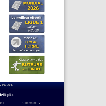
MONDIAL
2026
Le meilleur effectif
LIGUE 1
saison
2025-26
Indice MF :
l'état de
FORME
des clubs en europe
Classements des
BUTEURS
en EUROPE
o 24h/24
ivilégiés
ball
Cinema et DVD