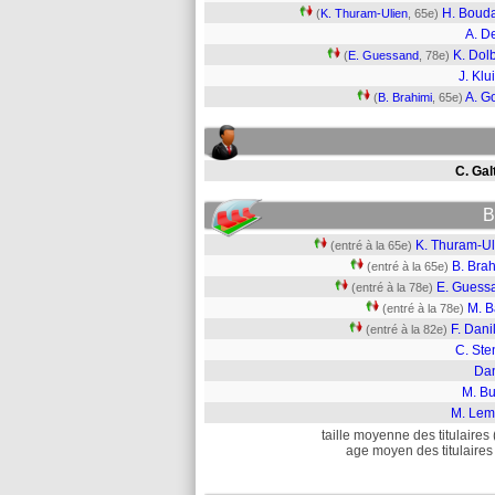
H. Boud
(
K. Thuram-Ulien
, 65e)
A. De
K. Dol
(
E. Guessand
, 78e)
J. Klu
A. Go
(
B. Brahimi
, 65e)
C. Gal
B
K. Thuram-Ul
(entré à la 65e)
B. Bra
(entré à la 65e)
E. Guess
(entré à la 78e)
M. B
(entré à la 78e)
F. Dani
(entré à la 82e)
C. Ste
Dan
M. Bu
M. Lem
taille moyenne des titulaires 
age moyen des titulaires 