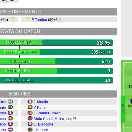
0+4e)
AVERTISSEMENTS
0+5e)
F. Tardieu
(90+5e)
STATS DU MATCH
38 %
POSSESSION
(%)
PASSES
335
(réussies %)
(74 %)
TIRS
8
(cadrés)
(3)
CORNERS JOUES
3
FAUTES SUBIES
18
L
EQUIPES
ítez
J. Moulin
Kl
N
ante
Y. Koné
T
I
C
E
mavi
E. Palmer-Brown
B
omba
Abdu Conté
G
(
E. N'jo
, 71e)
dibo
G. Biancone
Ba
Da
ario
I. Kaboré