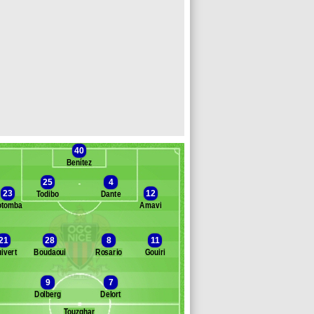
40
Benítez
25
4
23
12
Todibo
Dante
otomba
Amavi
Banc des remplaçants
Nice
21
28
8
11
uivert
Boudaoui
Rosario
Gouiri
huram-Ulien
rahimi
9
7
uessand
Dolberg
Delort
rd
niliuc
Touzghar