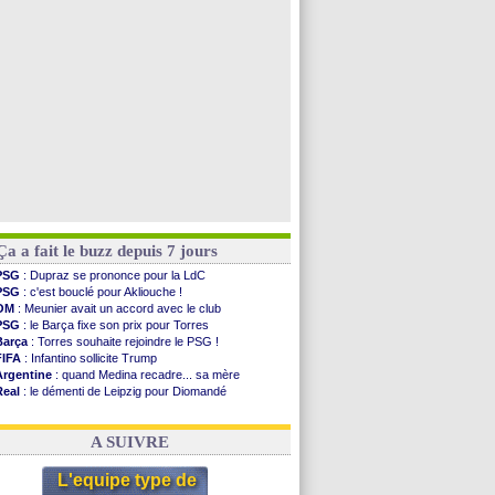
OM
: une offre pour Bulka
PSG
: contrat signé pour Akliouche
Ouganda
: Owori battu à mort à Kampala
Arsenal
: Arteta veut créer une dynastie
Voir les brèves précédentes
Ça a fait le buzz depuis 7 jours
PSG
: Dupraz se prononce pour la LdC
PSG
: c'est bouclé pour Akliouche !
OM
: Meunier avait un accord avec le club
PSG
: le Barça fixe son prix pour Torres
Barça
: Torres souhaite rejoindre le PSG !
FIFA
: Infantino sollicite Trump
Argentine
: quand Medina recadre... sa mère
Real
: le démenti de Leipzig pour Diomandé
OM
: Paixão attire un 2e club anglais
FIFA
: le conseiller d'Infantino démissionne !
A SUIVRE
L'equipe type de