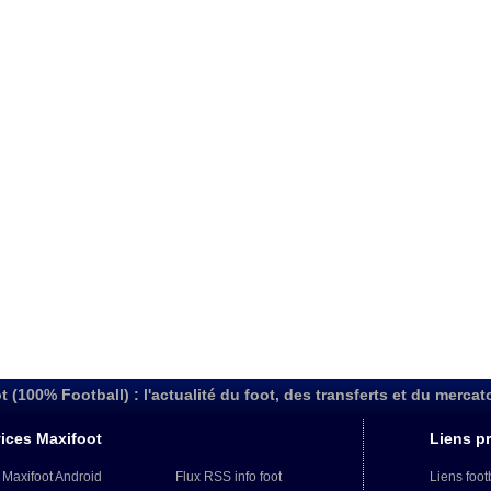
t (100% Football) : l'actualité du foot, des transferts et du mercat
ices Maxifoot
Liens pr
 Maxifoot Android
Flux RSS info foot
Liens foot