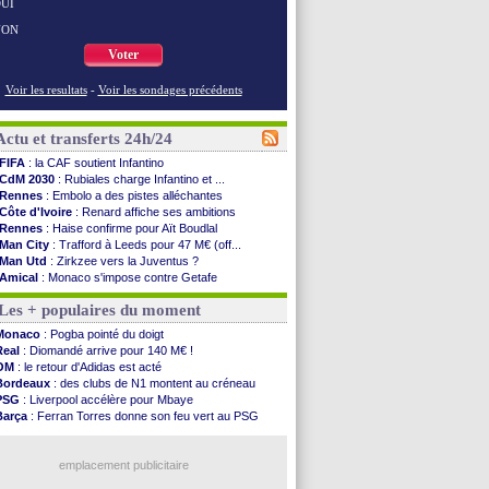
UI
NON
Voter
Voir les resultats
-
Voir les sondages précédents
Actu et transferts 24h/24
FIFA
: la CAF soutient Infantino
CdM 2030
: Rubiales charge Infantino et ...
Rennes
: Embolo a des pistes alléchantes
Côte d'Ivoire
: Renard affiche ses ambitions
Rennes
: Haise confirme pour Aït Boudlal
Man City
: Trafford à Leeds pour 47 M€ (off...
Man Utd
: Zirkzee vers la Juventus ?
Amical
: Monaco s'impose contre Getafe
Nantes
: Der Zakarian et sa relation avec Kita
Les + populaires du moment
OM
: le club prêt à libérer Kondogbia ?
Monaco
: le message touchant d'Akliouche
Monaco
: Pogba pointé du doigt
FIFA
: Tebas en remet une couche
Real
: Diomandé arrive pour 140 M€ !
FIFA
: l'UEFA maintient la pression
OM
: le retour d'Adidas est acté
PSG
: Tebas encense Luis Enrique
Bordeaux
: des clubs de N1 montent au créneau
Real
: Vinicius jusqu'en 2032 (officiel)
PSG
: Liverpool accélère pour Mbaye
Lyon
: Mangala va rejoindre Getafe
Barça
: Ferran Torres donne son feu vert au PSG
OM
: une offre refusée pour Aguerd
PSG
: Luis Enrique satisfait malgré tout
Real
: c'est confirmé pour Vinicius
Man City
: Rodri préfère le Barça au Real !
Troyes
: Junior Diaz jusqu'en 2030 (officiel)
emplacement publicitaire
PSG
: Akliouche a signé (officiel)