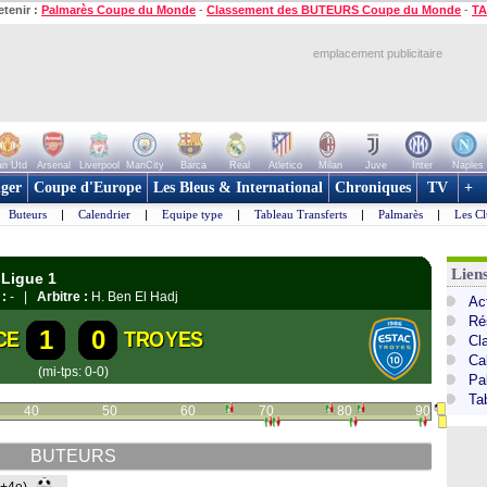
etenir :
Palmarès Coupe du Monde
-
Classement des BUTEURS Coupe du Monde
-
TA
emplacement publicitaire
n Utd
Arsenal
Liverpool
ManCity
Barca
Real
Atletico
Milan
Juve
Inter
Naples
ger
Coupe d'Europe
Les Bleus & International
Chroniques
TV
+
Buteurs
|
Calendrier
|
Equipe type
|
Tableau Transferts
|
Palmarès
|
Les Cl
Lien
 Ligue 1
 :
- |
Arbitre :
H. Ben El Hadj
Act
Ré
1
0
CE
TROYES
Cl
Ca
(mi-tps: 0-0)
Pa
Ta
40
50
60
70
80
90
BUTEURS