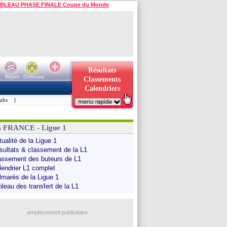
BLEAU PHASE FINALE Coupe du Monde
Résultats
Bayern
Dortmund
Classements
Calendriers
ubs
|
s FRANCE - Ligue 1
ualité de la Ligue 1
sultats & classement de la L1
assement des buteurs de L1
lendrier L1 complet
lmarès de la Ligue 1
bleau des transfert de la L1
emplacement publicitaire