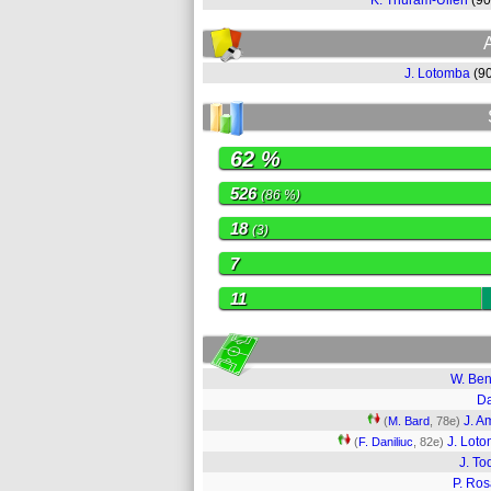
K. Thuram-Ulien
(9
J. Lotomba
(9
62 %
526
(86 %)
18
(3)
7
11
W. Ben
D
J. A
(
M. Bard
, 78e)
J. Lot
(
F. Daniliuc
, 82e)
J. To
P. Ros