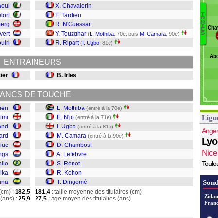
S
aoui
X. Chavalerin
Da
lort
F. Tardieu
T
R
M
O
Bu
berg
R. N'Guessan
Y
Chav
E
N'
L
ivert
Y. Touzghar
(
L. Mothiba
, 70e, puis
M. Camara
, 90e)
S
U
uiri
R. Ripart
(
I. Ugbo
, 81e)
C
Abd
C
ENTRAINEURS
L
tier
B. Irles
R
K
D
ANCS DE TOUCHE
ien
L. Mothiba
(entré à la 70e)
himi
E. N'jo
Ligu
(entré à la 71e)
and
I. Ugbo
(entré à la 81e)
Anger
ard
M. Camara
(entré à la 90e)
Lyo
liuc
D. Chambost
Nice
ngs
A. Lefebvre
Toulo
ilo
S. Rénot
lka
R. Kohon
ina
T. Dingomé
Sond
(cm) :
182,5
181,4
: taille moyenne des titulaires (cm)
Zidan
(ans) :
25,9
27,5
: age moyen des titulaires (ans)
Franc