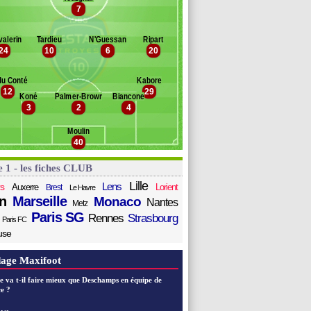
tengs
7
Banc des remplaçants
Troyes
nilo
othiba
lka
alerin
Tardieu
N'Guessan
Ripart
jo
emina
24
10
6
20
gbo
amara
u Conté
Kabore
hambost
12
29
efebvre
Koné
Palmer-Brown
Biancone
3
2
4
enot
ohon
Moulin
ingome
40
e 1 - les fiches CLUB
Lille
Lens
s
Auxerre
Lorient
Brest
Le Havre
n
Marseille
Monaco
Nantes
Metz
Paris SG
Rennes
Strasbourg
Paris FC
use
age Maxifoot
e va t-il faire mieux que Deschamps en équipe de
e ?